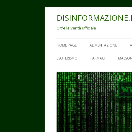
Vai
DISINFORMAZIONE.
al
contenuto
Oltre la Verità ufficiale
Menu
HOME PAGE
ALIMENTAZIONE
principale
ESOTERISMO
FARMACI
MASSON