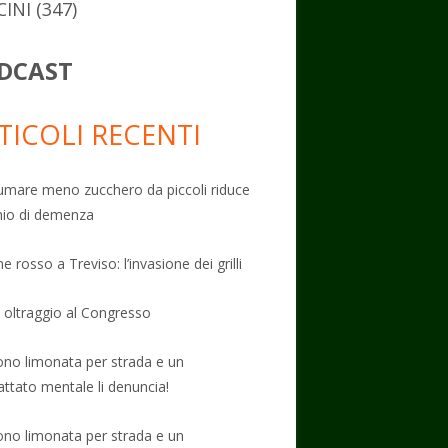
CINI
(347)
DCAST
TICOLI RECENTI
mare meno zucchero da piccoli riduce
schio di demenza
e rosso a Treviso: l’invasione dei grilli
: oltraggio al Congresso
no limonata per strada e un
attato mentale li denuncia!
no limonata per strada e un