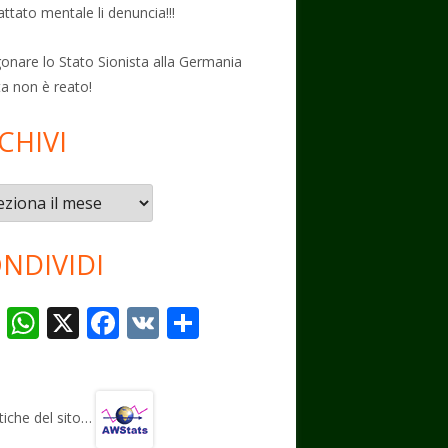
attato mentale li denuncia!!!
onare lo Stato Sionista alla Germania
ta non è reato!
CHIVI
vi
NDIVIDI
T
W
X
F
V
C
el
h
ac
K
o
e
at
e
n
gr
s
b
di
stiche del sito…