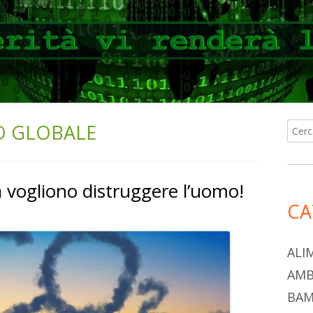
O GLOBALE
Ricer
Ba
per:
lat
a vogliono distruggere l’uomo!
pri
CA
ALI
AMB
BAM