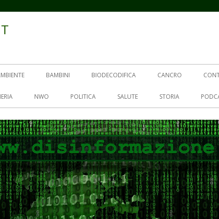
IT
AMBIENTE
BAMBINI
BIODECODIFICA
CANCRO
CON
ERIA
NWO
POLITICA
SALUTE
STORIA
PODC