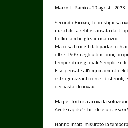
Marcello Pamio - 20 agosto 2023
Secondo 𝗙𝗼𝗰𝘂𝘀, la prestigiosa rivista del
maschile sarebbe causata dal tropp
bollire anche gli spermatozoi.
Ma cosa ti ridi? I dati parlano chi
oltre il 50% negli ultimi anni, pr
temperature globali. Semplice e lo
E se pensate all'inquinamento ele
estrogenizzanti come i bisfenoli, e 
dei bastardi novax.
Ma per fortuna arriva la soluzione: "𝘜𝘰𝘮𝘪
Avete capito? Chi ride è un 𝘤𝘢𝘴𝘵𝘳𝘢𝘵
Hanno infatti misurato la temperatu