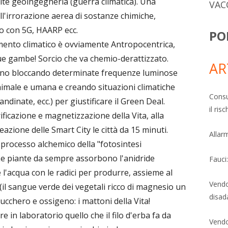
te geoingegneria (guerra climatica). Una
VAC
ll'irrorazione aerea di sostanze chimiche,
o con 5G, HAARP ecc.
PO
amento climatico è ovviamente Antropocentrica,
due gambe! Sorcio che va chemio-derattizzato.
AR
nno bloccando determinate frequenze luminose
nimale e umana e creando situazioni climatiche
Consu
ndinate, ecc.) per giustificare il Green Deal.
il ri
rificazione e magnetizzazione della Vita, alla
creazione delle Smart City le città da 15 minuti.
Allarm
processo alchemico della "fotosintesi
 Le piante da sempre assorbono l'anidride
Fauci
 e l'acqua con le radici per produrre, assieme al
Vendo
a (il sangue verde dei vegetali ricco di magnesio un
disad
ucchero e ossigeno: i mattoni della Vita!
 in laboratorio quello che il filo d'erba fa da
Vendo