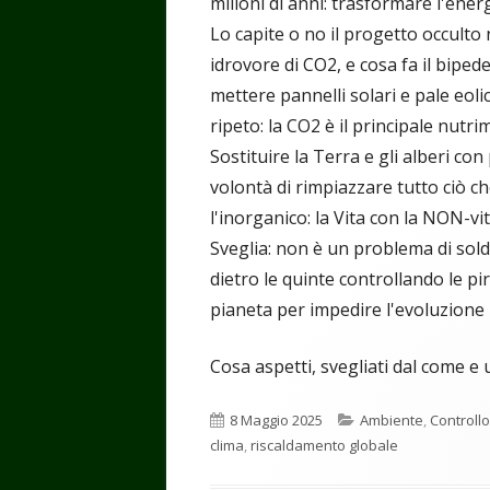
milioni di anni: trasformare l'ener
Lo capite o no il progetto occulto
idrovore di CO2, e cosa fa il biped
mettere pannelli solari e pale eol
ripeto: la CO2 è il principale nutr
Sostituire la Terra e gli alberi con p
volontà di rimpiazzare tutto ciò che
l'inorganico: la Vita con la NON-vi
Sveglia: non è un problema di sold
dietro le quinte controllando le pi
pianeta per impedire l'evoluzione 
Cosa aspetti, svegliati dal come e 
Pubblicato
Categorie
8 Maggio 2025
Ambiente
,
Controllo
clima
,
riscaldamento globale