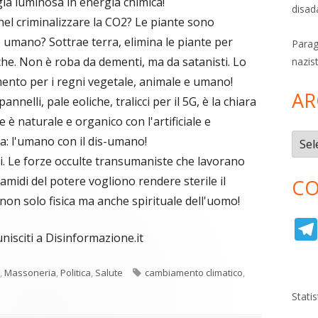
gia luminosa in energia chimica!
disad
 nel criminalizzare la CO2? Le piante sono
e umano? Sottrae terra, elimina le piante per
Parag
iche. Non è roba da dementi, ma da satanisti. Lo
nazis
imento per i regni vegetale, animale e umano!
AR
annelli, pale eoliche, tralicci per il 5G, è la chiara
 è naturale e organico con l'artificiale e
Archi
ta: l'umano con il dis-umano!
i. Le forze occulte transumaniste che lavorano
ramidi del potere vogliono rendere sterile il
CO
non solo fisica ma anche spirituale dell'uomo!
unisciti a Disinformazione.it
Tag
,
Massoneria
,
Politica
,
Salute
cambiamento climatico
,
Stati