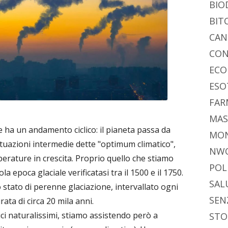
BIO
BIT
CAN
CON
ECO
ESO
FAR
MAS
e ha un andamento ciclico: il pianeta passa da
MO
situazioni intermedie dette "optimum climatico",
NW
erature in crescita. Proprio quello che stiamo
POL
 epoca glaciale verificatasi tra il 1500 e il 1750.
SAL
 stato di perenne glaciazione, intervallato ogni
SEN
ata di circa 20 mila anni.
ci naturalissimi, stiamo assistendo però a
STO