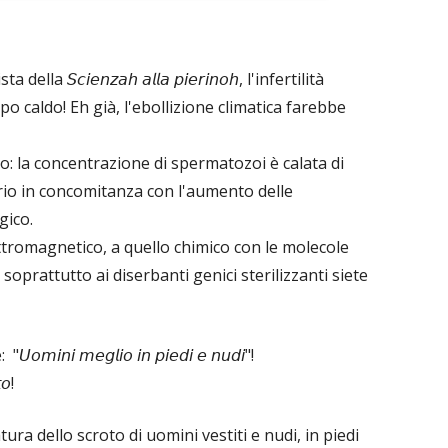
la 𝘚𝘤𝘪𝘦𝘯𝘻𝘢𝘩 𝘢𝘭𝘭𝘢 𝘱𝘪𝘦𝘳𝘪𝘯𝘰𝘩, l'infertilità
o caldo! Eh già, l'ebollizione climatica farebbe
aro: la concentrazione di spermatozoi è calata di
oprio in concomitanza con l'aumento delle
gico.
ttromagnetico, a quello chimico con le molecole
soprattutto ai diserbanti genici sterilizzanti siete
𝘪 𝘮𝘦𝘨𝘭𝘪𝘰 𝘪𝘯 𝘱𝘪𝘦𝘥𝘪 𝘦 𝘯𝘶𝘥𝘪"!
𝘰!
ra dello scroto di uomini vestiti e nudi, in piedi