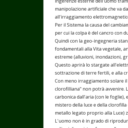
ingerenze esterne dell'uomo trami
manipolazione artificiale che va da
all'irraggiamento elettromagnetic
Per il Sistema la causa del cambi
per cui la colpa è del cancro con 
Quindi con la geo-ingegneria sta
fondamentali alla Vita vegetale, a
estreme (alluvioni, inondazioni, gra
Questo aprirà lo stargate all'elett
sottrazione di terre fertili, e alla 
Con meno irraggiamento solare il 
clorofilliana" non potrà avvenire.
carbonica dall'aria (con le foglie),
mistero della luce e della clorofill
metallo legato proprio alla Luce) z
L'uomo non è in grado di riprodurre