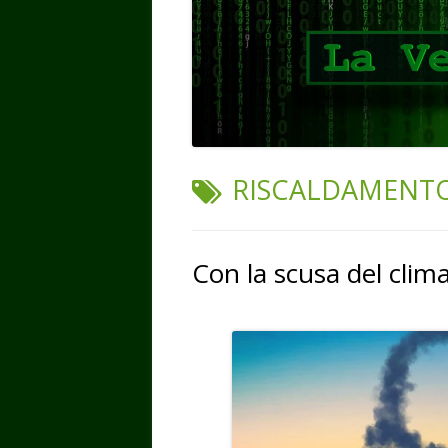
TAG:
RISCALDAMENT
Con la scusa del clim