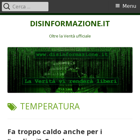
Ricerca
Menu
Menu
per:
principale
Vai
DISINFORMAZIONE.IT
al
contenuto
Oltre la Verità ufficiale
TAG:
TEMPERATURA
Fa troppo caldo anche per i