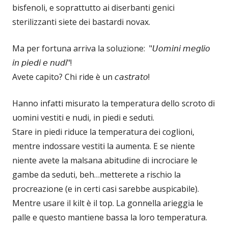
bisfenoli, e soprattutto ai diserbanti genici
sterilizzanti siete dei bastardi novax.
Ma per fortuna arriva la soluzione: "𝘜𝘰𝘮𝘪𝘯𝘪 𝘮𝘦𝘨𝘭𝘪𝘰
𝘪𝘯 𝘱𝘪𝘦𝘥𝘪 𝘦 𝘯𝘶𝘥𝘪"!
Avete capito? Chi ride è un 𝘤𝘢𝘴𝘵𝘳𝘢𝘵𝘰!
Hanno infatti misurato la temperatura dello scroto di
uomini vestiti e nudi, in piedi e seduti.
Stare in piedi riduce la temperatura dei coglioni,
mentre indossare vestiti la aumenta. E se niente
niente avete la malsana abitudine di incrociare le
gambe da seduti, beh…metterete a rischio la
procreazione (e in certi casi sarebbe auspicabile).
Mentre usare il kilt è il top. La gonnella arieggia le
palle e questo mantiene bassa la loro temperatura.