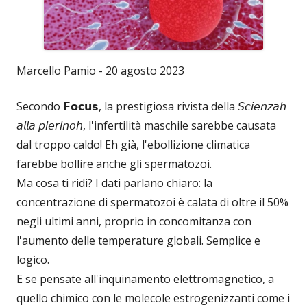
Marcello Pamio - 20 agosto 2023
Secondo 𝗙𝗼𝗰𝘂𝘀, la prestigiosa rivista della 𝘚𝘤𝘪𝘦𝘯𝘻𝘢𝘩
𝘢𝘭𝘭𝘢 𝘱𝘪𝘦𝘳𝘪𝘯𝘰𝘩, l'infertilità maschile sarebbe causata
dal troppo caldo! Eh già, l'ebollizione climatica
farebbe bollire anche gli spermatozoi.
Ma cosa ti ridi? I dati parlano chiaro: la
concentrazione di spermatozoi è calata di oltre il 50%
negli ultimi anni, proprio in concomitanza con
l'aumento delle temperature globali. Semplice e
logico.
E se pensate all'inquinamento elettromagnetico, a
quello chimico con le molecole estrogenizzanti come i