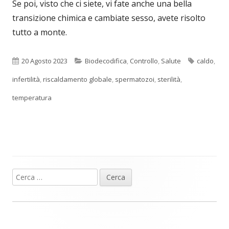
Se poi, visto che ci siete, vi fate anche una bella
transizione chimica e cambiate sesso, avete risolto
tutto a monte.
Pubblicato
Categorie
Tag
20 Agosto 2023
Biodecodifica
,
Controllo
,
Salute
caldo
,
infertilità
,
riscaldamento globale
,
spermatozoi
,
sterilità
,
temperatura
Ricerca
Barra
per:
laterale
principale