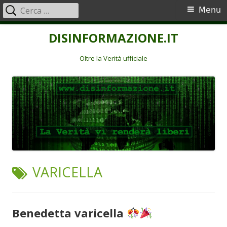
Ricerca
Menu
Menu
per:
principale
Vai
DISINFORMAZIONE.IT
al
contenuto
Oltre la Verità ufficiale
TAG:
VARICELLA
Benedetta varicella