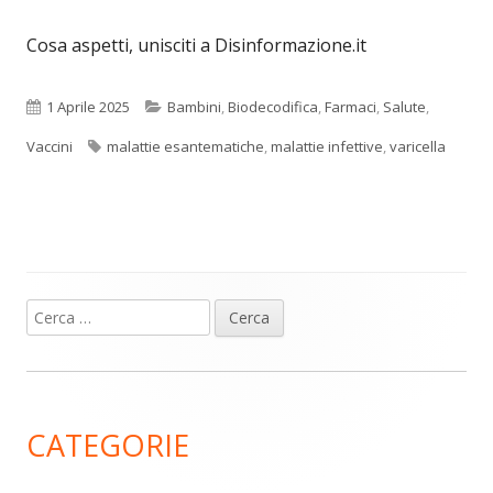
Cosa aspetti, unisciti a Disinformazione.it
Pubblicato
Categorie
1 Aprile 2025
Bambini
,
Biodecodifica
,
Farmaci
,
Salute
,
Tag
Vaccini
malattie esantematiche
,
malattie infettive
,
varicella
Ricerca
Barra
per:
laterale
principale
CATEGORIE