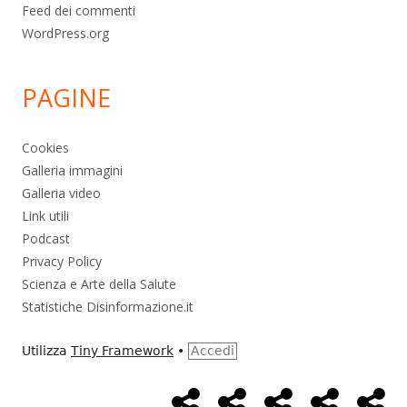
Feed dei commenti
WordPress.org
PAGINE
Cookies
Galleria immagini
Galleria video
Link utili
Podcast
Privacy Policy
Scienza e Arte della Salute
Statistiche Disinformazione.it
Utilizza
Tiny Framework
•
Accedi
Home
Alimentazione
Ambiente
Bambini
Bio
Menù
Page