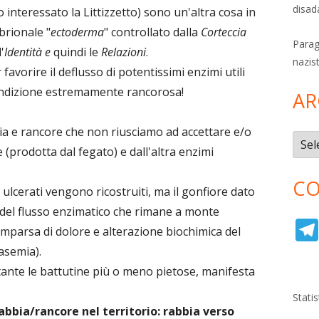
disad
o interessato la Littizzetto) sono un'altra cosa in
brionale "
ectoderma
" controllato dalla
Corteccia
Parag
l'
Identità e
quindi le
Relazioni
.
nazis
favorire il deflusso di potentissimi enzimi utili
ondizione estremamente rancorosa!
AR
ia e rancore che non riusciamo ad accettare e/o
Archi
 (prodotta dal fegato) e dall'altra enzimi
CO
i ulcerati vengono ricostruiti, ma il gonfiore dato
del flusso enzimatico che rimane a monte
mparsa di dolore e alterazione biochimica del
asemia).
stante le battutine più o meno pietose, manifesta
Stati
abbia/rancore nel territorio: rabbia verso