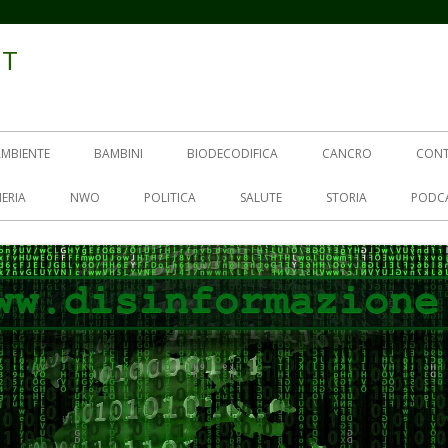
IT
AMBIENTE
BAMBINI
BIODECODIFICA
CANCRO
CON
ERIA
NWO
POLITICA
SALUTE
STORIA
PODC