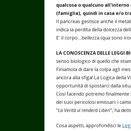
qualcosa o qualcuno all'interno d
(famiglia), quindi in casa e/o tr
Il pancreas gestisce anche il met
indica la perdita della dolcezza del
E' il corpo….bellezza (qua sono iro
LA CONOSCENZA DELLE LEGGI BI
senso biologico di quello che stia
Finiamola di dare la colpa agli ines
ancora alla sfiga! La Logica della V
opportunità di spostarci dalla situ
Così facendo potremo finalmente sv
dei suoi pericolosi emissari: i camici
"
La Verità vi renderà Liberi"
, ha det
Cosa aspetti, approfondisci le
Leg