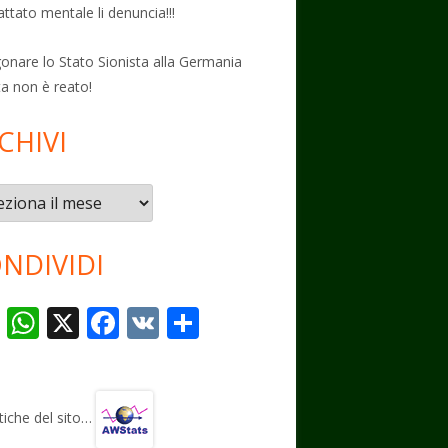
attato mentale li denuncia!!!
onare lo Stato Sionista alla Germania
ta non è reato!
CHIVI
vi
NDIVIDI
T
W
X
F
V
C
el
h
ac
K
o
e
at
e
n
gr
s
b
di
stiche del sito…