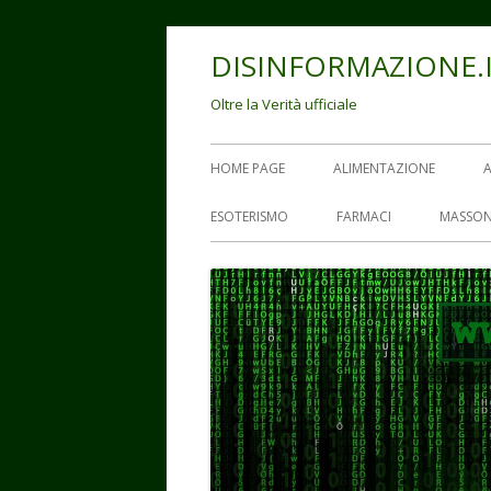
Vai
DISINFORMAZIONE.
al
contenuto
Oltre la Verità ufficiale
Menu
HOME PAGE
ALIMENTAZIONE
principale
ESOTERISMO
FARMACI
MASSON