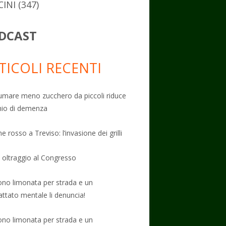
CINI
(347)
DCAST
TICOLI RECENTI
mare meno zucchero da piccoli riduce
schio di demenza
e rosso a Treviso: l’invasione dei grilli
: oltraggio al Congresso
no limonata per strada e un
attato mentale li denuncia!
no limonata per strada e un