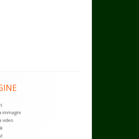
GINE
es
ia immagini
a video
li
st