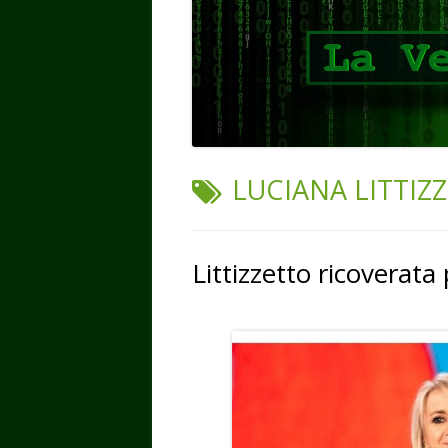
TAG:
LUCIANA LITTIZ
Littizzetto ricoverata