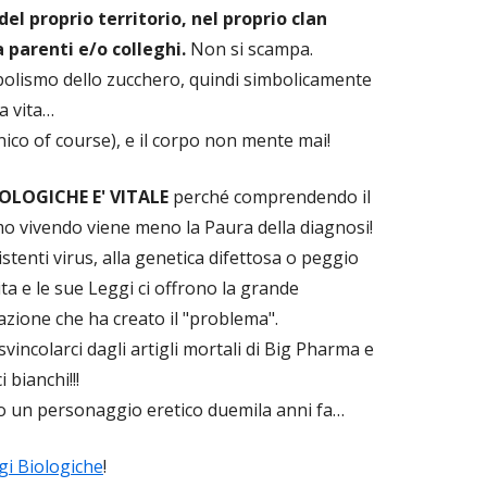
el proprio territorio, nel proprio clan
a parenti e/o colleghi.
Non si scampa.
abolismo dello zucchero, quindi simbolicamente
la vita…
nico of course), e il corpo non mente mai!
OLOGICHE E' VITALE
perché comprendendo il
mo vivendo viene meno la Paura della diagnosi!
istenti virus, alla genetica difettosa o peggio
ita e le sue Leggi ci offrono la grande
azione che ha creato il "problema".
incolarci dagli artigli mortali di Big Pharma e
 bianchi!!!
to un personaggio eretico duemila anni fa…
gi Biologiche
!