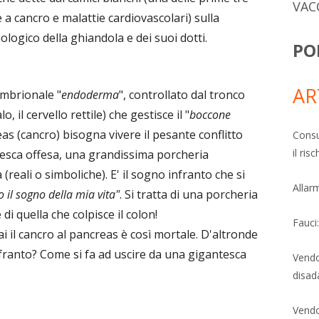
VAC
 cancro e malattie cardiovascolari) sulla
logico della ghiandola e dei suoi dotti.
PO
AR
embrionale "
endoderma
", controllato dal tronco
o, il cervello rettile) che gestisce il "
boccone
reas (cancro) bisogna vivere il pesante conflitto
Consu
il ri
tesca offesa, una grandissima porcheria
 (reali o simboliche). E' il sogno infranto che si
Allarm
 il sogno della mia vita"
. Si tratta di una porcheria
i quella che colpisce il colon!
Fauci
il cancro al pancreas è così mortale. D'altronde
infranto? Come si fa ad uscire da una gigantesca
Vendo
disad
Vendo