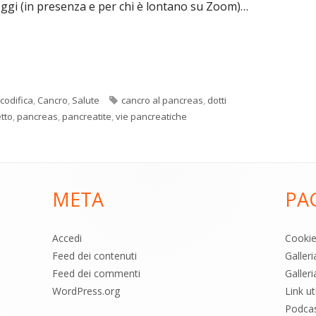
eggi (in presenza e per chi è lontano su Zoom)…
Tag
codifica
,
Cancro
,
Salute
cancro al pancreas
,
dotti
etto
,
pancreas
,
pancreatite
,
vie pancreatiche
META
PA
Accedi
Cooki
Feed dei contenuti
Galler
Feed dei commenti
Galleri
WordPress.org
Link uti
Podca