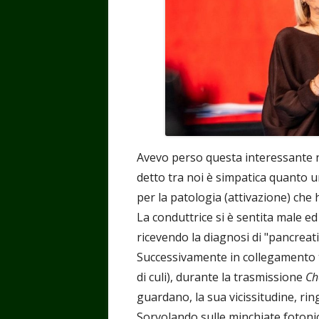
Avevo perso questa interessante n
detto tra noi è simpatica quanto u
per la patologia (attivazione) che h
La conduttrice si è sentita male 
ricevendo la diagnosi di "pancreati
Successivamente in collegamento 
di culi), durante la trasmissione
Ch
guardano, la sua vicissitudine, rin
Sorvolando sulle minchiate fotonic