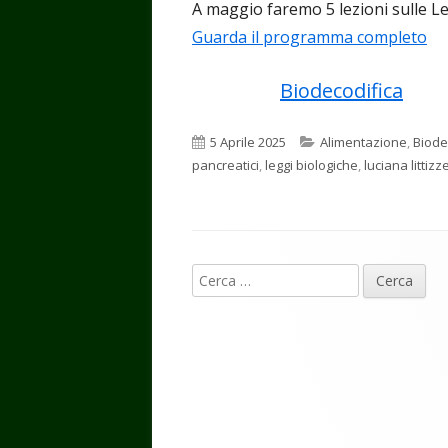
A maggio faremo 5 lezioni sulle L
Guarda il programma completo
Biodecodifica
Pubblicato
Categorie
5 Aprile 2025
Alimentazione
,
Biode
pancreatici
,
leggi biologiche
,
luciana littizz
Contenuto
Ricerca
piè
per:
di
pagina