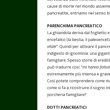
cause di morte nel mondo assieme a
pancreatite, entriamo nel senso bio
PARENCHIMA PANCREATICO
La ghiandola deriva dal foglietto 
encefalico (la bestia, il paleoencefal
vitale
". Quindi per attivare il panc
indigesto di ignominia: una gigan
famigliare. Spesso storie di eredità
può tradurre così: "
mi hanno fottuto
estremamente più intensa e grave d
Così potete comprendere come mai 
come si fa a ricostruire il sogno 
porcheria famigliare?
DOTTI PANCREATICI