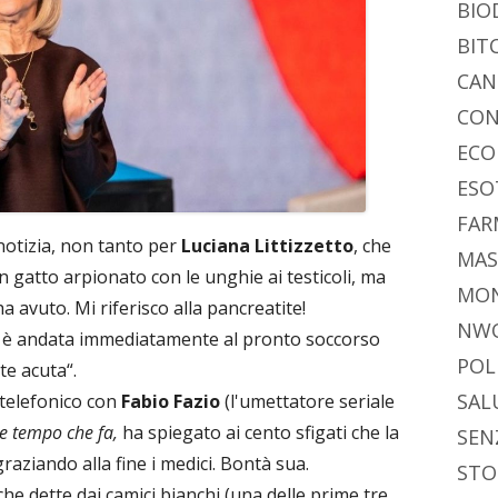
BIO
BIT
CAN
CON
ECO
ESO
FAR
otizia, non tanto per
Luciana Littizzetto
, che
MAS
n gatto arpionato con le unghie ai testicoli, ma
MO
a avuto. Mi riferisco alla pancreatite!
NW
ed è andata immediatamente al pronto soccorso
POL
te acuta“.
SAL
telefonico con
Fabio Fazio
(l'umettatore seriale
e tempo che fa,
ha spiegato ai cento sfigati che la
SEN
graziando alla fine i medici. Bontà sua.
STO
he dette dai camici bianchi (una delle prime tre