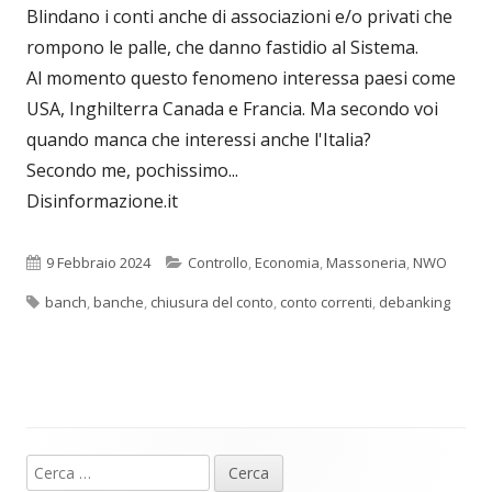
Blindano i conti anche di associazioni e/o privati che
rompono le palle, che danno fastidio al Sistema.
Al momento questo fenomeno interessa paesi come
USA, Inghilterra Canada e Francia. Ma secondo voi
quando manca che interessi anche l'Italia?
Secondo me, pochissimo...
Disinformazione.it
Pubblicato
Categorie
9 Febbraio 2024
Controllo
,
Economia
,
Massoneria
,
NWO
Tag
banch
,
banche
,
chiusura del conto
,
conto correnti
,
debanking
Ricerca
Barra