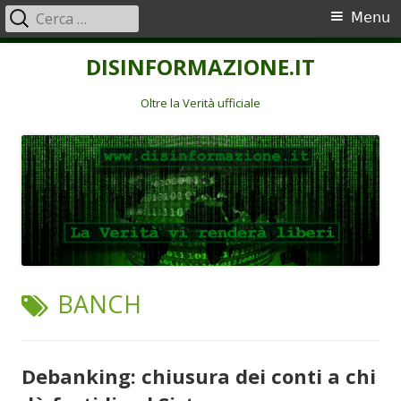
Ricerca
Menu
Menu
per:
principale
Vai
DISINFORMAZIONE.IT
al
contenuto
Oltre la Verità ufficiale
TAG:
BANCH
Debanking: chiusura dei conti a chi