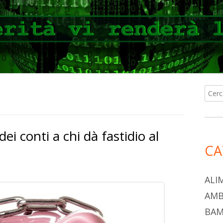
Ricer
Ba
per:
lat
i conti a chi dà fastidio al
pri
CA
ALI
AMB
BAM