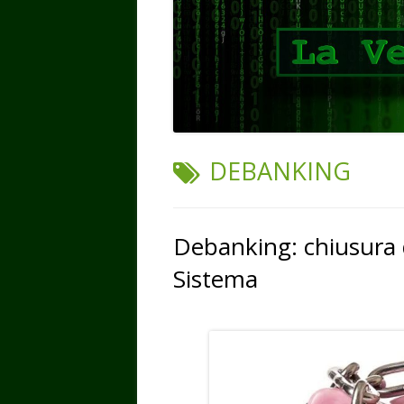
TAG:
DEBANKING
Debanking: chiusura de
Sistema