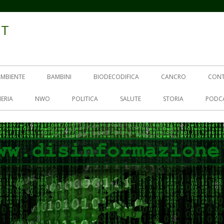
IT
AMBIENTE
BAMBINI
BIODECODIFICA
CANCRO
CON
ERIA
NWO
POLITICA
SALUTE
STORIA
PODC