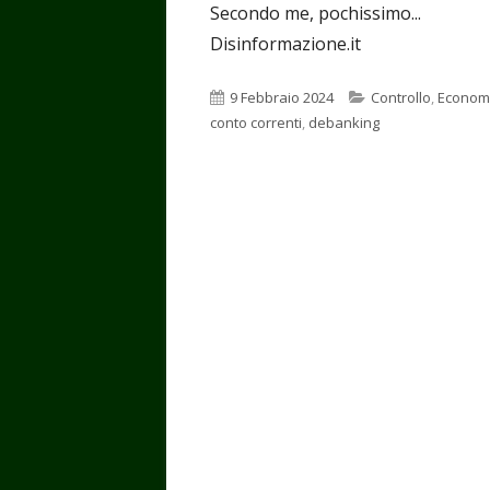
Secondo me, pochissimo...
Disinformazione.it
Pubblicato
Categorie
9 Febbraio 2024
Controllo
,
Econom
conto correnti
,
debanking