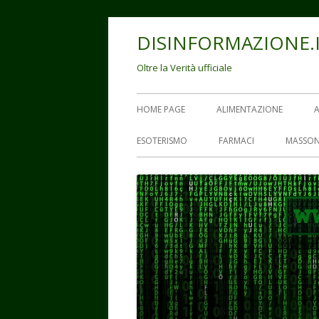
Vai
DISINFORMAZIONE.
al
contenuto
Oltre la Verità ufficiale
Menu
HOME PAGE
ALIMENTAZIONE
principale
ESOTERISMO
FARMACI
MASSON