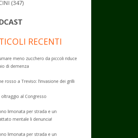
CINI
(347)
DCAST
TICOLI RECENTI
mare meno zucchero da piccoli riduce
schio di demenza
e rosso a Treviso: l’invasione dei grilli
: oltraggio al Congresso
no limonata per strada e un
attato mentale li denuncia!
no limonata per strada e un