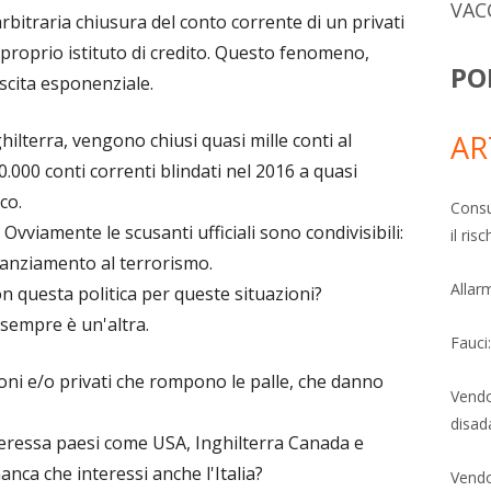
VAC
arbitraria chiusura del conto corrente di un privati
 proprio istituto di credito. Questo fenomeno,
PO
scita esponenziale.
AR
ilterra, vengono chiusi quasi mille conti al
.000 conti correnti blindati nel 2016 a quasi
co.
Consu
Ovviamente le scusanti ufficiali sono condivisibili:
il ri
finanziamento al terrorismo.
Allarm
 questa politica per queste situazioni?
sempre è un'altra.
Fauci
ioni e/o privati che rompono le palle, che danno
Vendo
disad
ressa paesi come USA, Inghilterra Canada e
ca che interessi anche l'Italia?
Vendo