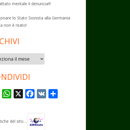
attato mentale li denuncia!!!
onare lo Stato Sionista alla Germania
ta non è reato!
CHIVI
vi
NDIVIDI
T
W
X
F
V
C
el
h
ac
K
o
e
at
e
n
gr
s
b
di
stiche del sito…