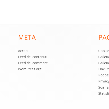
META
PA
Accedi
Cooki
Feed dei contenuti
Galler
Feed dei commenti
Galleri
WordPress.org
Link uti
Podca
Privac
Scienz
Statis