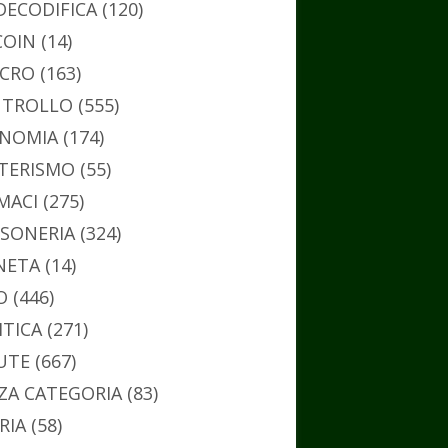
DECODIFICA
(120)
COIN
(14)
CRO
(163)
TROLLO
(555)
NOMIA
(174)
TERISMO
(55)
MACI
(275)
SONERIA
(324)
NETA
(14)
O
(446)
ITICA
(271)
UTE
(667)
ZA CATEGORIA
(83)
RIA
(58)