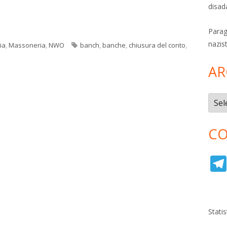
disad
Parag
nazis
Tag
ia
,
Massoneria
,
NWO
banch
,
banche
,
chiusura del conto
,
AR
Archi
CO
Stati