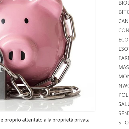
BIO
BIT
CAN
CON
ECO
ESO
FAR
MAS
MO
NW
POL
SAL
SEN
 proprio attentato alla proprietà privata.
STO