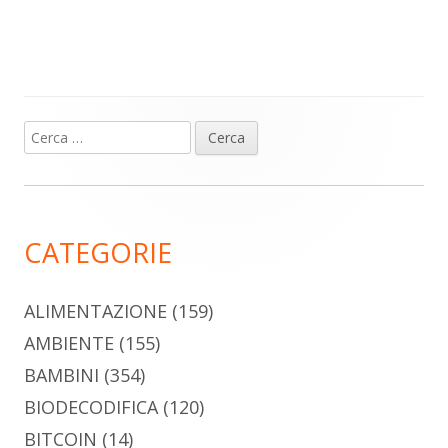
Ricerca
Barra
per:
laterale
principale
CATEGORIE
ALIMENTAZIONE
(159)
AMBIENTE
(155)
BAMBINI
(354)
BIODECODIFICA
(120)
BITCOIN
(14)