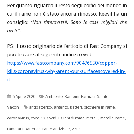
Per quanto riguarda il resto degli edifici del mondo in
cui il rame non è stato ancora rimosso, Keevil ha un
consiglio: “
Non rimuoveteli. Sono le cose migliori che
avete
”.
PS: Il testo originario dell’articolo di Fast Company si
può trovare al seguente indirizzo web
https://www.fastcompany.com/90476550/copper-
kills-coronavirus-why-arent-our-surfacescovered-in-
it
Pubblicato
Categorie
6 Aprile 2020
Ambiente
,
Bambini
,
Farmaci
,
Salute
,
Tag
Vaccini
antibatterico
,
argento
,
batteri
,
bicchiere in rame
,
coronavirus
,
covd-19
,
covid-19
,
ioni di rame
,
metalli
,
metallo
,
rame
,
rame antibatterico
,
rame antivirale
,
virus