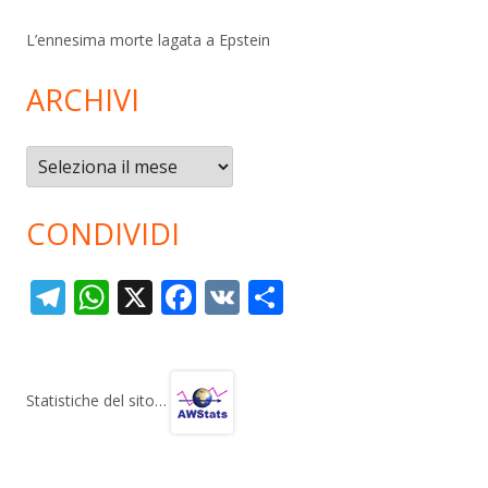
L’ennesima morte lagata a Epstein
ARCHIVI
Archivi
CONDIVIDI
T
W
X
F
V
C
el
h
ac
K
o
e
at
e
n
gr
s
b
di
Statistiche del sito…
a
A
o
vi
m
p
o
di