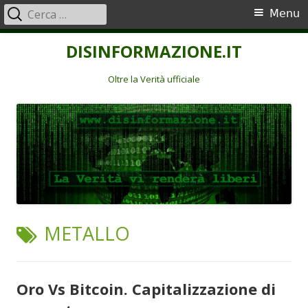
Ricerca
Menu
Menu
per:
principale
Vai
DISINFORMAZIONE.IT
al
contenuto
Oltre la Verità ufficiale
TAG:
METALLO
Oro Vs Bitcoin. Capitalizzazione di