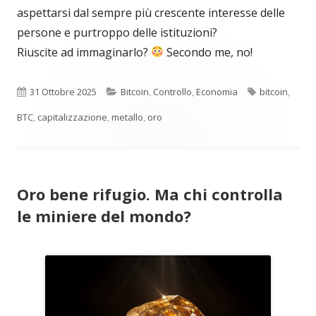
aspettarsi dal sempre più crescente interesse delle
persone e purtroppo delle istituzioni?
Riuscite ad immaginarlo?
Secondo me, no!
Pubblicato
Categorie
Tag
31 Ottobre 2025
Bitcoin
,
Controllo
,
Economia
bitcoin
,
BTC
,
capitalizzazione
,
metallo
,
oro
Oro bene rifugio. Ma chi controlla
le miniere del mondo?