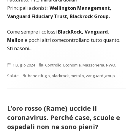
Principali azionisti:
Wellington Management,
Vanguard Fiduciary Trust, Blackrock Group.
Come sempre i colossi
BlackRock, Vanguard
,
Mellon
e pochi altri comecontrollano tutto quanto.
Sti nasoni…
Pubblicato
Categorie
1 Luglio 2024
Controllo
,
Economia
,
Massoneria
,
NWO
,
Tag
Salute
bene rifugio
,
blackrock
,
metallo
,
vanguard group
L’oro rosso (Rame) uccide il
coronavirus. Perché case, scuole e
ospedali non ne sono pieni?