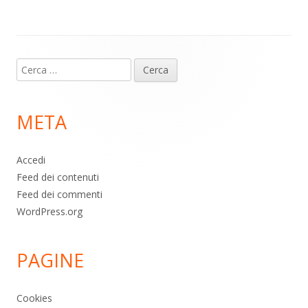
p
k
Contenuto
Ricerca
piè
per:
di
META
pagina
Accedi
Feed dei contenuti
Feed dei commenti
WordPress.org
PAGINE
Cookies