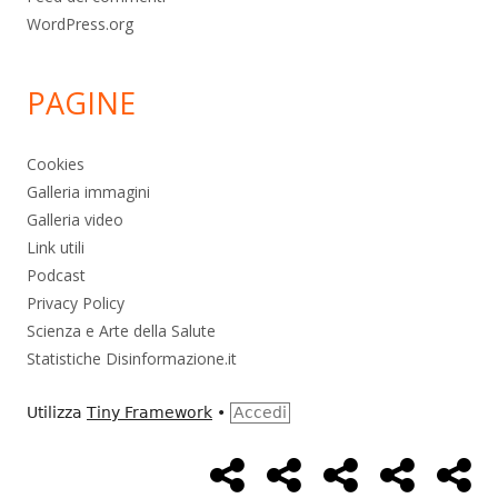
WordPress.org
PAGINE
Cookies
Galleria immagini
Galleria video
Link utili
Podcast
Privacy Policy
Scienza e Arte della Salute
Statistiche Disinformazione.it
Utilizza
Tiny Framework
•
Accedi
Home
Alimentazione
Ambiente
Bambini
Bio
Menù
Page