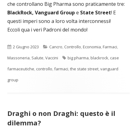
che controllano Big Pharma sono praticamente tre:
BlackRock, Vanguard Group
e
State Street
! E
questi imperi sono a loro volta interconnessi!
Eccoli qua i veri Padroni del mondo!
Pubblicato
Categorie
2 Giugno 2023
Cancro
,
Controllo
,
Economia
,
Farmaci
,
Tag
Massoneria
,
Salute
,
Vaccini
big pharma
,
blackrock
,
case
farmaceutiche
,
controllo
,
farmaci
,
the state street
,
vanguard
group
Draghi o non Draghi: questo è il
dilemma?