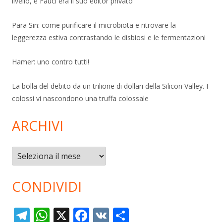
livello, e Fauci era il suo editor privato
Para Sin: come purificare il microbiota e ritrovare la
leggerezza estiva contrastando le disbiosi e le fermentazioni
Hamer: uno contro tutti!
La bolla del debito da un trilione di dollari della Silicon Valley. I
colossi vi nascondono una truffa colossale
ARCHIVI
Archivi
CONDIVIDI
T
W
X
F
V
C