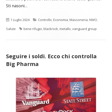
Sti nasoni…
Pubblicato
Categorie
1 Luglio 2024
Controllo
,
Economia
,
Massoneria
,
NWO
,
Tag
Salute
bene rifugio
,
blackrock
,
metallo
,
vanguard group
Seguire i soldi. Ecco chi controlla
Big Pharma