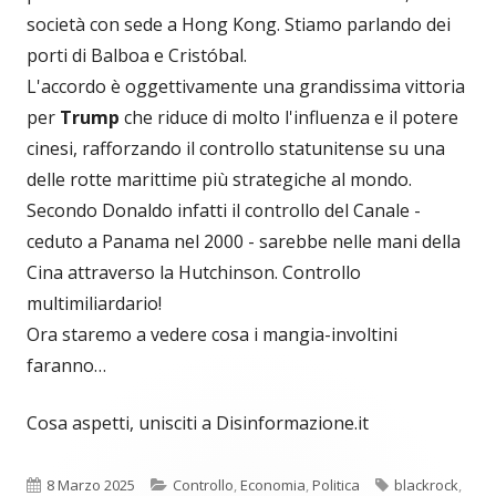
società con sede a Hong Kong. Stiamo parlando dei
porti di Balboa e Cristóbal.
L'accordo è oggettivamente una grandissima vittoria
per
Trump
che riduce di molto l'influenza e il potere
cinesi, rafforzando il controllo statunitense su una
delle rotte marittime più strategiche al mondo.
Secondo Donaldo infatti il controllo del Canale -
ceduto a Panama nel 2000 - sarebbe nelle mani della
Cina attraverso la Hutchinson. Controllo
multimiliardario!
Ora staremo a vedere cosa i mangia-involtini
faranno…
Cosa aspetti, unisciti a Disinformazione.it
Pubblicato
Categorie
Tag
8 Marzo 2025
Controllo
,
Economia
,
Politica
blackrock
,