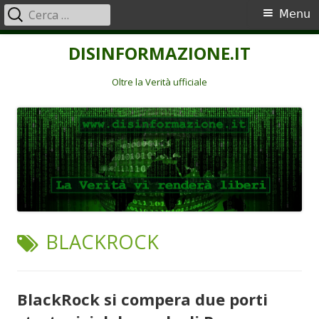
Ricerca
Menu
Menu
per:
principale
Vai
DISINFORMAZIONE.IT
al
contenuto
Oltre la Verità ufficiale
TAG:
BLACKROCK
BlackRock si compera due porti