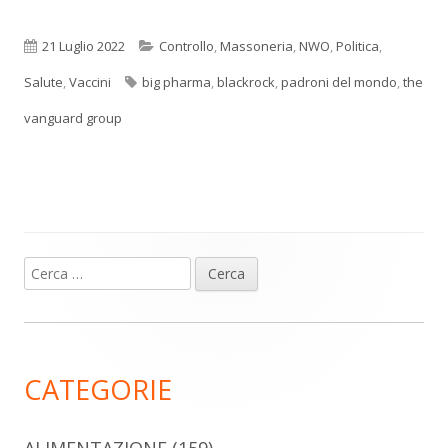
Pubblicato
Categorie
21 Luglio 2022
Controllo
,
Massoneria
,
NWO
,
Politica
,
Tag
Salute
,
Vaccini
big pharma
,
blackrock
,
padroni del mondo
,
the
vanguard group
Ricerca
Barra
per:
laterale
principale
CATEGORIE
ALIMENTAZIONE
(159)