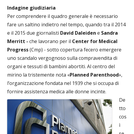
Indagine giudiziaria
Per comprendere il quadro generale è necessario
fare un saltino indietro nel tempo, quando tra il 2014
e il 2015 due giornalisti
David Daleiden
e
Sandra
Merritt -
che lavorano per il
Center for Medical
Progress
(Cmp) - sotto copertura fecero emergere
uno scandalo vergognoso sulla compravendita di
organi e tessuti di bambini abortiti. Al centro del
mirino la tristemente nota «
Planned Parenthood
»,
l’organizzazione fondata nel 1939 che si occupa di
fornire assistenza medica alle donne incinte.
De
tto
cos
ì
se