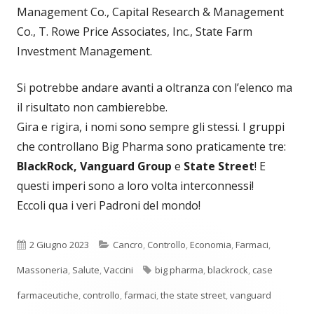
Management Co., Capital Research & Management
Co., T. Rowe Price Associates, Inc., State Farm
Investment Management.
Si potrebbe andare avanti a oltranza con l’elenco ma
il risultato non cambierebbe.
Gira e rigira, i nomi sono sempre gli stessi. I gruppi
che controllano Big Pharma sono praticamente tre:
BlackRock, Vanguard Group
e
State Street
! E
questi imperi sono a loro volta interconnessi!
Eccoli qua i veri Padroni del mondo!
Pubblicato
Categorie
2 Giugno 2023
Cancro
,
Controllo
,
Economia
,
Farmaci
,
Tag
Massoneria
,
Salute
,
Vaccini
big pharma
,
blackrock
,
case
farmaceutiche
,
controllo
,
farmaci
,
the state street
,
vanguard