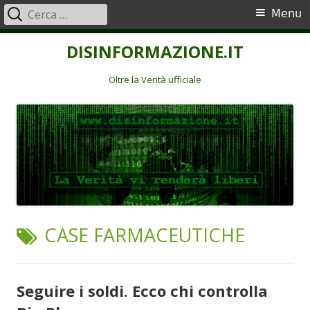
Ricerca
Menu
Menu
per:
principale
Vai
DISINFORMAZIONE.IT
al
contenuto
Oltre la Verità ufficiale
TAG:
CASE FARMACEUTICHE
Seguire i soldi. Ecco chi controlla