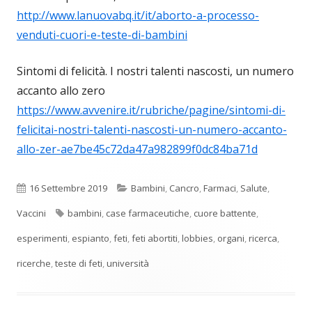
http://www.lanuovabq.it/it/aborto-a-processo-
venduti-cuori-e-teste-di-bambini
Sintomi di felicità. I nostri talenti nascosti, un numero
accanto allo zero
https://www.avvenire.it/rubriche/pagine/sintomi-di-
felicitai-nostri-talenti-nascosti-un-numero-accanto-
allo-zer-ae7be45c72da47a982899f0dc84ba71d
Pubblicato
Categorie
16 Settembre 2019
Bambini
,
Cancro
,
Farmaci
,
Salute
,
Tag
Vaccini
bambini
,
case farmaceutiche
,
cuore battente
,
esperimenti
,
espianto
,
feti
,
feti abortiti
,
lobbies
,
organi
,
ricerca
,
ricerche
,
teste di feti
,
università