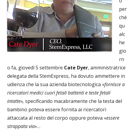
o
per
ché
qu
alc
he
gio
rn
o fa, giovedì 5 settembre
Cate Dyer
, amministratrice
delegata della StemExpress, ha dovuto ammettere in
udienza che la sua azienda biotecnologica «
fornisce a
ricercatori medici cuori fetali battenti e teste fetali
intatte»,
specificando macabramente che la testa del
bambino poteva essere fornita ai ricercatori
attaccata al resto del corpo oppure poteva «
essere
strappata via
»…