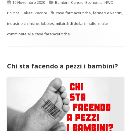
Pubblicato
Categorie
16 Novembre 2020
Bambini
,
Cancro
,
Economia
,
NWO
,
Tag
Politica
,
Salute
,
Vaccini
case farmaceutiche
,
farmaci e vaccini
,
industrie chimiche
,
lobbies
,
milairdi di dollari
,
multe
,
multe
comminate alle case faramceutiche
Chi sta facendo a pezzi i bambini?