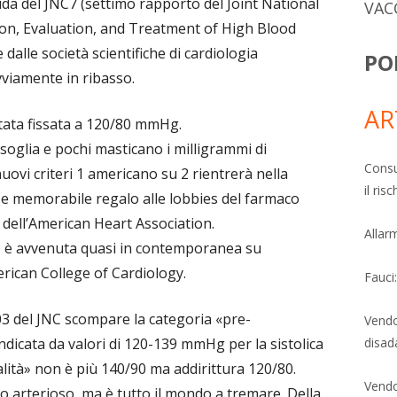
da del JNC7 (settimo rapporto del Joint National
VAC
on, Evaluation, and Treatment of High Blood
dalle società scientifiche di cardiologia
PO
vviamente in ribasso.
AR
stata fissata a 120/80 mmHg.
 soglia e pochi masticano i milligrammi di
Consu
ovi criteri 1 americano su 2 rientrerà nella
il ri
 e memorabile regalo alle lobbies del farmaco
 dell’American Heart Association.
Allarm
ee è avvenuta quasi in contemporanea su
rican College of Cardiology.
Fauci
003 del JNC scompare la categoria «pre-
Vendo
disad
dicata da valori di 120-139 mmHg per la sistolica
alità» non è più 140/90 ma addirittura 120/80.
Vendo
to arterioso, ma è tutto il mondo a tremare. Della