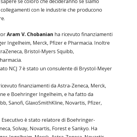
 sapere se coloro che decideranno se siamo
 collegamenti con le industrie che producono
re.
ttor
Aram V. Chobanian
ha ricevuto finanziamenti
er Ingelheim, Merck, Pfizer e Pharmacia. Inoltre
traZeneca, Bristol-Myers Squibb,
Pharmacia.
ato NCJ 7 è stato un consulente di Brystol-Meyer
ricevuto finanziamenti da Astra-Zeneca, Merck,
line e Boehringer Ingelheim, e ha fatto da
b, Sanofi, GlaxoSmithKline, Novartis, Pfizer,
 Esecutivo è stato relatore di Boehringer-
neca, Solvay, Novartis, Forest e Sankyo. Ha