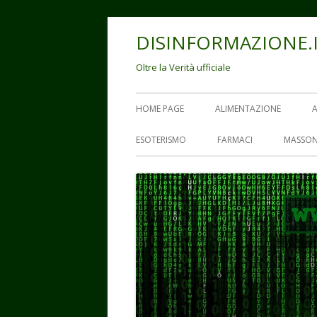
Vai
DISINFORMAZIONE.
al
contenuto
Oltre la Verità ufficiale
Menu
HOME PAGE
ALIMENTAZIONE
principale
ESOTERISMO
FARMACI
MASSON