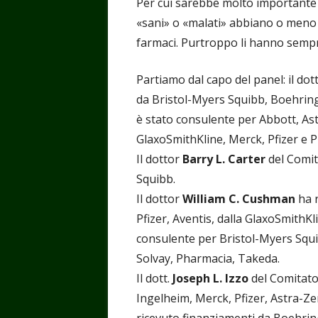
Per cui sarebbe molto importante
«sani» o «malati» abbiano o meno
farmaci. Purtroppo li hanno semp
Partiamo dal capo del panel: il do
da Bristol-Myers Squibb, Boehring
è stato consulente per Abbott, As
GlaxoSmithKline, Merck, Pfizer e 
Il dottor
Barry L. Carter
del Comit
Squibb.
Il dottor
William C. Cushman
ha 
Pfizer, Aventis, dalla GlaxoSmithK
consulente per Bristol-Myers Squib
Solvay, Pharmacia, Takeda.
Il dott.
Joseph L. Izzo
del Comitato
Ingelheim, Merck, Pfizer, Astra-Ze