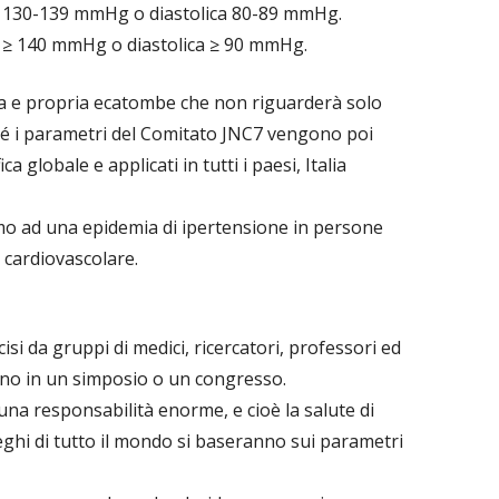
ica 130-139 mmHg o diastolica 80-89 mmHg.
ica ≥ 140 mmHg o diastolica ≥ 90 mmHg.
ra e propria ecatombe che non riguarderà solo
hé i parametri del Comitato JNC7 vengono poi
ca globale e applicati in tutti i paesi, Italia
mo ad una epidemia di ipertensione in persone
cardiovascolare.
isi da gruppi di medici, ricercatori, professori ed
scono in un simposio o un congresso.
 una responsabilità enorme, e cioè la salute di
lleghi di tutto il mondo si baseranno sui parametri