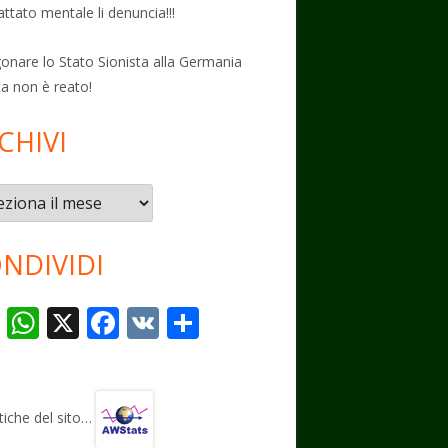
attato mentale li denuncia!!!
onare lo Stato Sionista alla Germania
ta non è reato!
CHIVI
vi
NDIVIDI
T
W
X
F
V
C
el
h
ac
K
o
e
at
e
n
gr
s
b
di
stiche del sito…