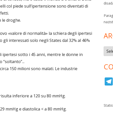
disad
uelli col piede sull’ipertensione sono diventati di
fetti.
Parag
 le droghe.
nazis
uovo «valore di normalità» la schiera degli ipertesi
AR
 gli interessati solo negli States dal 32% al 46%
Archi
i ipertesi sotto i 45 anni, mentre le donne in
 “soltanto”...
CO
irca 150 milioni sono malati. Le industrie
risulta inferiore a 120 su 80 mmHg.
Stati
0-129 mmHg e diastolica < a 80 mmHg.