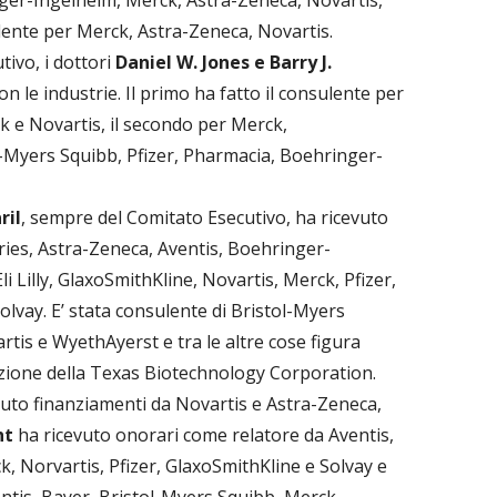
ger-Ingelheim, Merck, Astra-Zeneca, Novartis,
lente per Merck, Astra-Zeneca, Novartis.
tivo, i dottori
Daniel W. Jones e Barry J.
con le industrie. Il primo ha fatto il consulente per
k e Novartis, il secondo per Merck,
l-Myers Squibb, Pfizer, Pharmacia, Boehringer-
ril
, sempre del Comitato Esecutivo, ha ricevuto
ies, Astra-Zeneca, Aventis, Boehringer-
i Lilly, GlaxoSmithKline, Novartis, Merck, Pfizer,
olvay. E’ stata consulente di Bristol-Myers
rtis e WyethAyerst e tra le altre cose figura
zione della Texas Biotechnology Corporation.
vuto finanziamenti da Novartis e Astra-Zeneca,
ht
ha ricevuto onorari come relatore da Aventis,
, Norvartis, Pfizer, GlaxoSmithKline e Solvay e