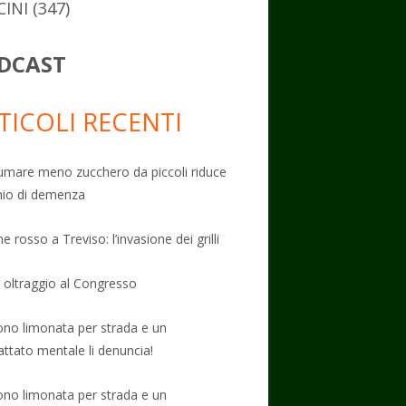
CINI
(347)
DCAST
TICOLI RECENTI
mare meno zucchero da piccoli riduce
schio di demenza
e rosso a Treviso: l’invasione dei grilli
: oltraggio al Congresso
no limonata per strada e un
attato mentale li denuncia!
no limonata per strada e un