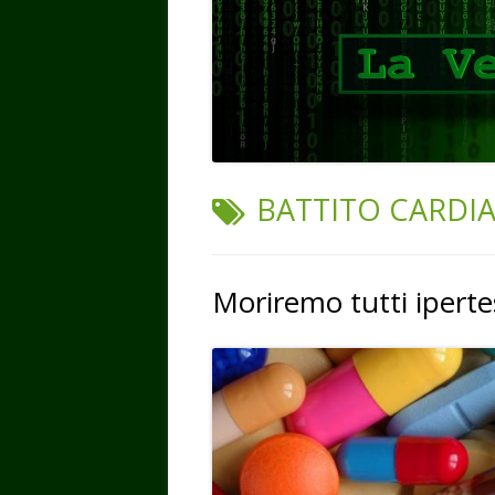
TAG:
BATTITO CARDI
Moriremo tutti iperte