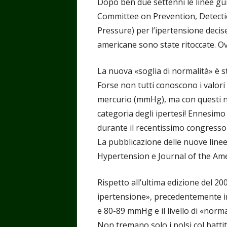
Dopo ben due settenni le linee gui
Committee on Prevention, Detecti
Pressure) per l’ipertensione decise 
americane sono state ritoccate. O
La nuova «soglia di normalità» è 
Forse non tutti conoscono i valori
mercurio (mmHg), ma con questi nu
categoria degli ipertesi! Ennesimo
durante il recentissimo congresso
La pubblicazione delle nuove lin
Hypertension e Journal of the Ame
Rispetto all’ultima edizione del 2
ipertensione», precedentemente in
e 80-89 mmHg e il livello di «norm
Non tremano solo i polsi col batti