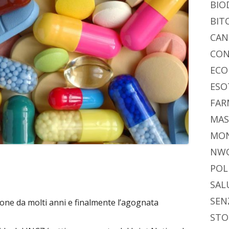
BIO
BIT
CAN
CON
ECO
ESO
FAR
MAS
MO
NW
POL
SAL
SEN
one da molti anni e finalmente l’agognata
STO