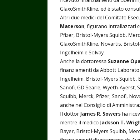
ricevuto finanziamenti da Boehrin
GlaxoSmithKline, ed è stato consu
Altri due medici del Comitato Esecu
Materson
, figurano intrallazzati 
Pfizer, Bristol-Myers Squibb, Merc
GlaxoSmithKline, Novartis, Bristo
Ingelheim e Solvay.
Anche la dottoressa
Suzanne Opa
finanziamenti da Abbott Laborator
Ingelheim, Bristol-Myers Squibb, El
Sanofi, GD Searle, Wyeth-Ayerst, S
Squibb, Merck, Pfizer, Sanofi, Nova
anche nel Consiglio di Amministra
Il dottor
James R. Sowers
ha rice
mentre il medico J
ackson T. Wrig
Bayer, Bristol-Myers Squibb, Merck