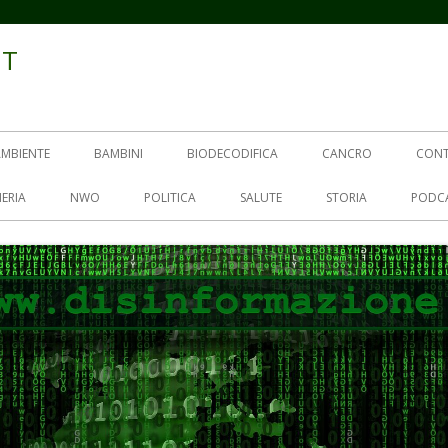
IT
AMBIENTE
BAMBINI
BIODECODIFICA
CANCRO
CON
ERIA
NWO
POLITICA
SALUTE
STORIA
PODC