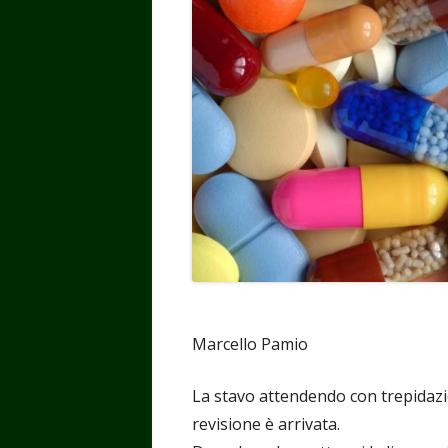
Marcello Pamio
La stavo attendendo con trepidazi
revisione è arrivata.