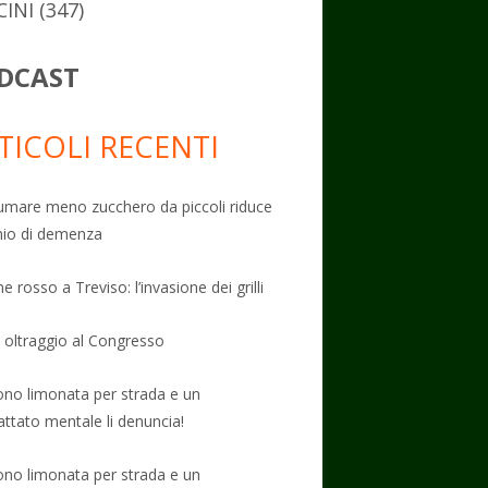
CINI
(347)
DCAST
TICOLI RECENTI
mare meno zucchero da piccoli riduce
schio di demenza
e rosso a Treviso: l’invasione dei grilli
: oltraggio al Congresso
no limonata per strada e un
attato mentale li denuncia!
no limonata per strada e un