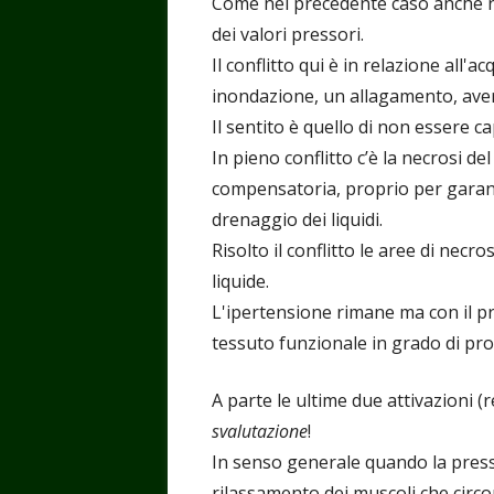
Come nel precedente caso anche n
dei valori pressori.
Il conflitto qui è in relazione all'
inondazione, un allagamento, aver
Il sentito è quello di non essere cap
In pieno conflitto c’è la necrosi 
compensatoria, proprio per garant
drenaggio dei liquidi.
Risolto il conflitto le aree di necr
liquide.
L'ipertensione rimane ma con il pr
tessuto funzionale in grado di prod
A parte le ultime due attivazioni (r
svalutazione
!
In senso generale quando la pres
rilassamento dei muscoli che circon