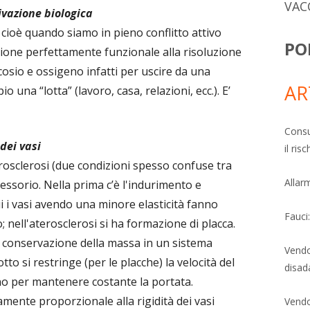
VAC
ivazione biologica
 cioè quando siamo in pieno conflitto attivo
PO
ione perfettamente funzionale alla risoluzione
osio e ossigeno infatti per uscire da una
AR
o una “lotta” (lavoro, casa, relazioni, ecc.). E’
Consu
dei vasi
il ri
terosclerosi (due condizioni spesso confuse tra
Allarm
ssorio. Nella prima c’è l'indurimento e
ui i vasi avendo una minore elasticità fanno
Fauci
 nell'aterosclerosi si ha formazione di placca.
la conservazione della massa in un sistema
Vendo
tto si restringe (per le placche) la velocità del
disad
o per mantenere costante la portata.
amente proporzionale alla rigidità dei vasi
Vendo