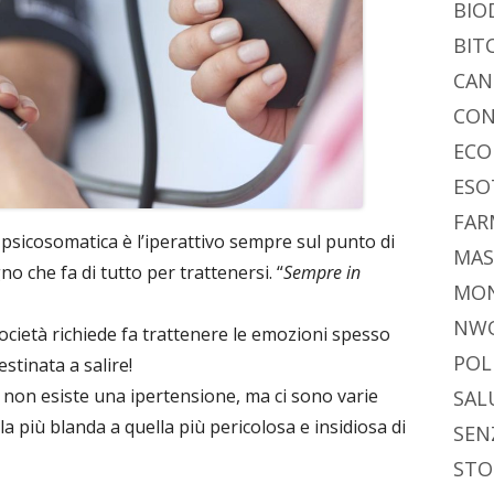
BIO
BIT
CAN
CON
ECO
ESO
FAR
a psicosomatica è l’iperattivo sempre sul punto di
MAS
o che fa di tutto per trattenersi. “
Sempre in
MO
NW
società richiede fa trattenere le emozioni spesso
POL
stinata a salire!
e non esiste una ipertensione, ma ci sono varie
SAL
la più blanda a quella più pericolosa e insidiosa di
SEN
STO