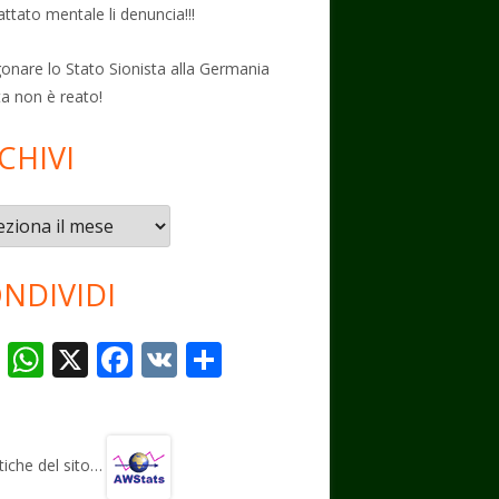
attato mentale li denuncia!!!
onare lo Stato Sionista alla Germania
ta non è reato!
CHIVI
vi
NDIVIDI
T
W
X
F
V
C
el
h
ac
K
o
e
at
e
n
gr
s
b
di
stiche del sito…