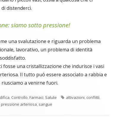
 di distenderci.
one: siamo sotto pressione!
ome una svalutazione e riguarda un problema
ionale, lavorativo, un problema di identità
soddisfatto.
i fosse una cristallizzazione che indurisce i vasi
eriosa. Il tutto può essere associato a rabbia e
 riusciamo a venirne fuori.
Tag
difica
,
Controllo
,
Farmaci
,
Salute
attivazioni
,
conflitti
,
,
pressione arteriosa
,
sangue