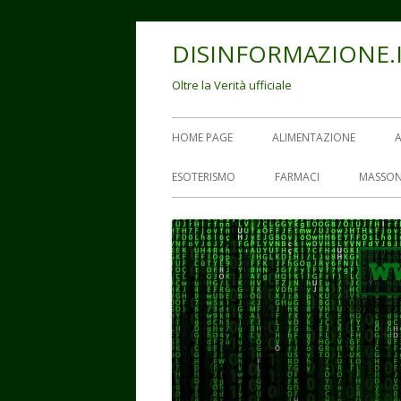
Vai
DISINFORMAZIONE.
al
contenuto
Oltre la Verità ufficiale
Menu
HOME PAGE
ALIMENTAZIONE
principale
ESOTERISMO
FARMACI
MASSON