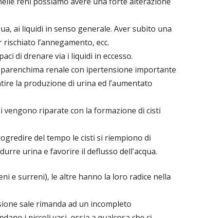
elle reni possiamo avere una forte alterazione
acqua, ai liquidi in senso generale. Aver subito una
 rischiato l’annegamento, ecc.
aci di drenare via i liquidi in eccesso.
del parenchima renale con ipertensione importante
ire la produzione di urina ed l’aumentato
osi vengono riparate con la formazione di cisti
ogredire del tempo le cisti si riempiono di
urre urina e favorire il deflusso dell'acqua.
eni e surreni), le altre hanno la loro radice nella
sione sale rimanda ad un incompleto
dano i piccoli vasi, ossia a qualcosa che ci