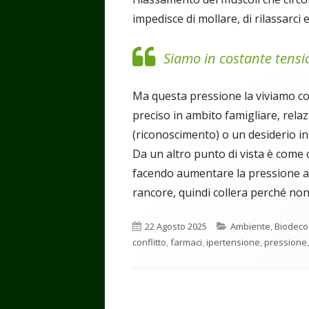
impedisce di mollare, di rilassarci e
Siamo in costante tensi
Ma questa pressione la viviamo c
preciso in ambito famigliare, relaz
(riconoscimento) o un desiderio in
Da un altro punto di vista è come c
facendo aumentare la pressione art
rancore, quindi collera perché non
Pubblicato
Categorie
22 Agosto 2025
Ambiente
,
Biodeco
conflitto
,
farmaci
,
ipertensione
,
pressione