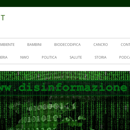
IT
AMBIENTE
BAMBINI
BIODECODIFICA
CANCRO
CON
ERIA
NWO
POLITICA
SALUTE
STORIA
PODC