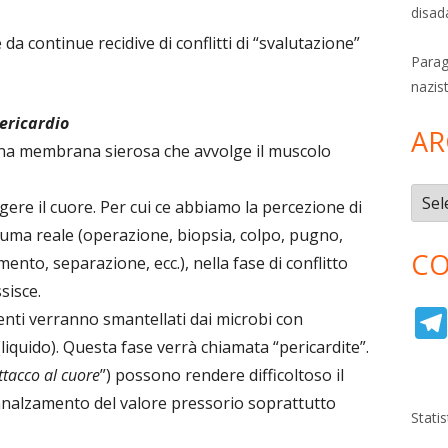
disad
a continue recidive di conflitti di “svalutazione”
Parag
nazis
ericardio
AR
 una membrana sierosa che avvolge il muscolo
Archi
gere il cuore. Per cui ce abbiamo la percezione di
auma reale (operazione, biopsia, colpo, pugno,
CO
ento, separazione, ecc.), nella fase di conflitto
ssisce.
menti verranno smantellati dai microbi con
liquido). Questa fase verrà chiamata “pericardite”.
ttacco al cuore
”) possono rendere difficoltoso il
nnalzamento del valore pressorio soprattutto
Stati