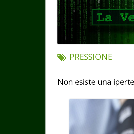
TAG:
PRESSIONE
Non esiste una ipert