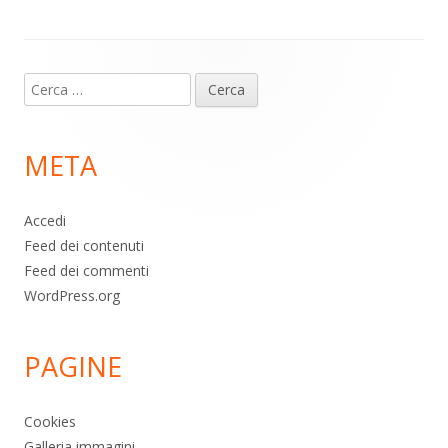
p
k
Contenuto
Ricerca
piè
per:
di
META
pagina
Accedi
Feed dei contenuti
Feed dei commenti
WordPress.org
PAGINE
Cookies
Galleria immagini