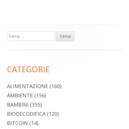
Ricerca
Barra
per:
laterale
principale
CATEGORIE
ALIMENTAZIONE
(160)
AMBIENTE
(156)
BAMBINI
(355)
BIODECODIFICA
(120)
BITCOIN
(14)