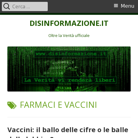
Ricerca
Menu
Menu
per:
principale
Vai
DISINFORMAZIONE.IT
al
contenuto
Oltre la Verità ufficiale
TAG:
FARMACI E VACCINI
Vaccini: il ballo delle cifre o le balle