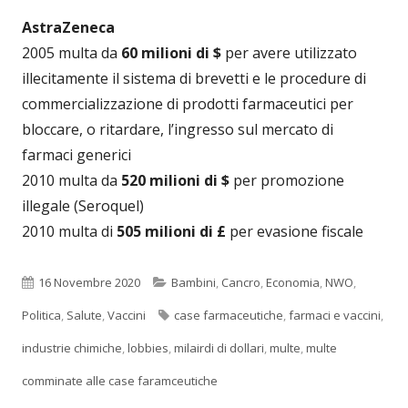
AstraZeneca
2005 multa da
60 milioni di $
per avere utilizzato
illecitamente il sistema di brevetti e le procedure di
commercializzazione di prodotti farmaceutici per
bloccare, o ritardare, l’ingresso sul mercato di
farmaci generici
2010 multa da
520 milioni di $
per promozione
illegale (Seroquel)
2010 multa di
505 milioni di £
per evasione fiscale
Pubblicato
Categorie
16 Novembre 2020
Bambini
,
Cancro
,
Economia
,
NWO
,
Tag
Politica
,
Salute
,
Vaccini
case farmaceutiche
,
farmaci e vaccini
,
industrie chimiche
,
lobbies
,
milairdi di dollari
,
multe
,
multe
comminate alle case faramceutiche