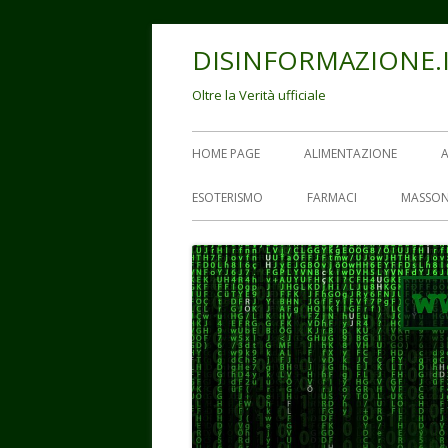
Vai
DISINFORMAZIONE.
al
contenuto
Oltre la Verità ufficiale
Menu
HOME PAGE
ALIMENTAZIONE
principale
ESOTERISMO
FARMACI
MASSON