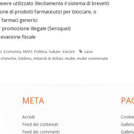
avere utilizzato illecitamente il sistema di brevetti
one di prodotti farmaceutici per bloccare, o
i farmaci generici
 promozione illegale (Seroquel)
 evasione fiscale
Tag
o
,
Economia
,
NWO
,
Politica
,
Salute
,
Vaccini
case
 chimiche
,
lobbies
,
milairdi di dollari
,
multe
,
multe comminate
META
PA
Accedi
Cooki
Feed dei contenuti
Galler
Feed dei commenti
Galleri