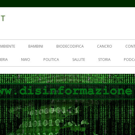
IT
AMBIENTE
BAMBINI
BIODECODIFICA
CANCRO
CON
ERIA
NWO
POLITICA
SALUTE
STORIA
PODC