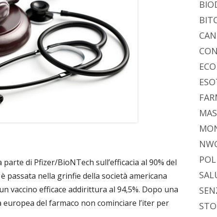
BIO
BIT
CAN
CON
ECO
ESO
FAR
MAS
MO
NW
POL
parte di Pfizer/BioNTech sull’efficacia al 90% del
SAL
 è passata nella grinfie della società americana
 vaccino efficace addirittura al 94,5%. Dopo una
SEN
a europea del farmaco non cominciare l’iter per
STO