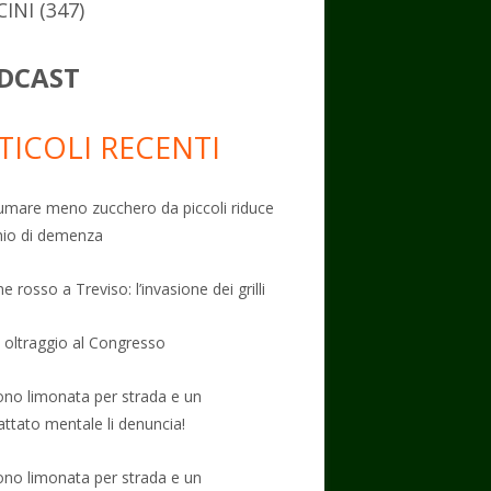
CINI
(347)
DCAST
TICOLI RECENTI
mare meno zucchero da piccoli riduce
schio di demenza
e rosso a Treviso: l’invasione dei grilli
: oltraggio al Congresso
no limonata per strada e un
attato mentale li denuncia!
no limonata per strada e un