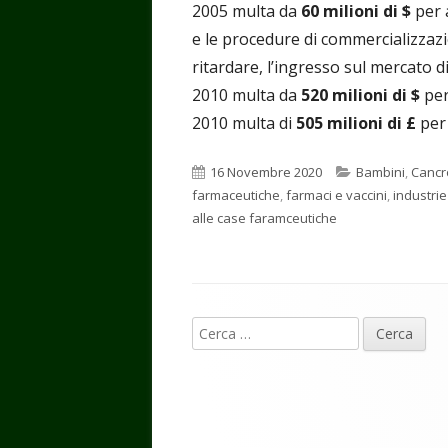
2005 multa da
60 milioni di $
per 
e le procedure di commercializzazi
ritardare, l’ingresso sul mercato d
2010 multa da
520 milioni di $
per
2010 multa di
505 milioni di £
per
Pubblicato
Categorie
16 Novembre 2020
Bambini
,
Cancr
farmaceutiche
,
farmaci e vaccini
,
industrie
alle case faramceutiche
Contenuto
Ricerca
piè
per:
di
pagina