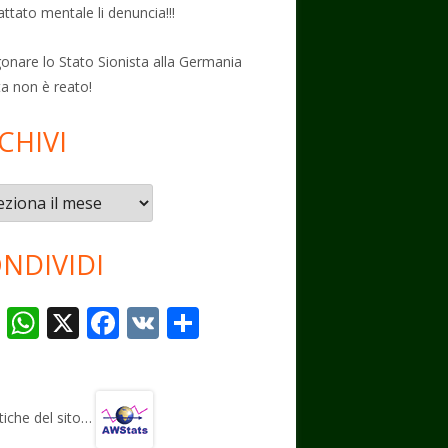
attato mentale li denuncia!!!
onare lo Stato Sionista alla Germania
ta non è reato!
CHIVI
vi
NDIVIDI
T
W
X
F
V
C
el
h
ac
K
o
e
at
e
n
gr
s
b
di
stiche del sito…