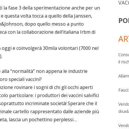
VAC
tti la fase 3 della sperimentazione anche per un
 e questa volta tocca a quello della Janssen,
PO
on&Johnson, dopo quello messo a punto
ca con la collaborazione dell’italiana Irbm di
AR
a oggi e coinvolgerà 30mila volontari (7000 nel
Consu
).
il ri
 alla “normalità” non appena le industrie
Allarm
ro speciali vaccini?
ione rovinare i sogni di chi gli occhi aperti
Fauci
o particolare: i produttori dei vaccini salvifici
soprattutto incriminate società! Sperare che il
Vendo
inale cartello rappresentato dalle aziende più
disad
neta, lascia un pochettino perplessi…
Vendo