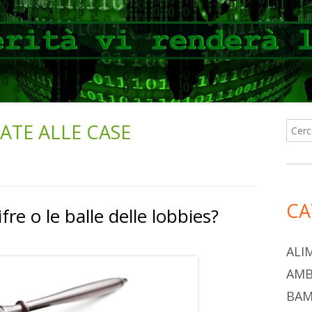
TE ALLE CASE
Ricer
Ba
per:
lat
pri
CA
cifre o le balle delle lobbies?
ALI
AMB
BAM