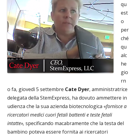
qu
est
o
per
ché
qu
alc
he
gio
rn
o fa, giovedì 5 settembre
Cate Dyer
, amministratrice
delegata della StemExpress, ha dovuto ammettere in
udienza che la sua azienda biotecnologica «
fornisce a
ricercatori medici cuori fetali battenti e teste fetali
intatte»,
specificando macabramente che la testa del
bambino poteva essere fornita ai ricercatori