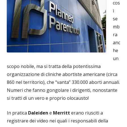
cos
ì
se
mb
ra
anc
he
un
scopo nobile, ma si tratta della potentissima
organizzazione di cliniche abortiste americane (circa
860 nel territorio), che “vanta” 330.000 aborti annuali.
Numeri che fanno gongolare i dirigenti, nonostante
si tratti di un vero e proprio olocausto!
In pratica
Daleiden
e
Merritt
erano riusciti a
registrare dei video nei quali i responsabili della