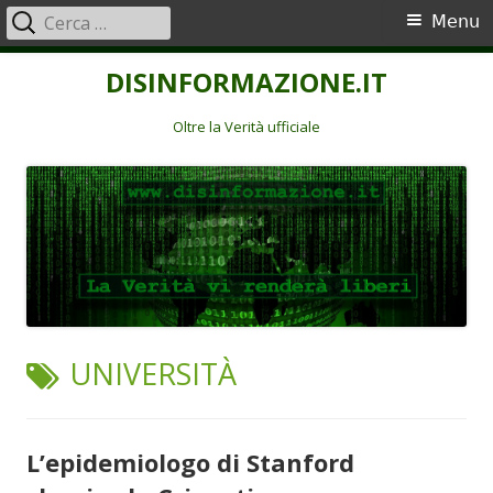
Ricerca
Menu
Menu
per:
principale
Vai
DISINFORMAZIONE.IT
al
contenuto
Oltre la Verità ufficiale
TAG:
UNIVERSITÀ
L’epidemiologo di Stanford