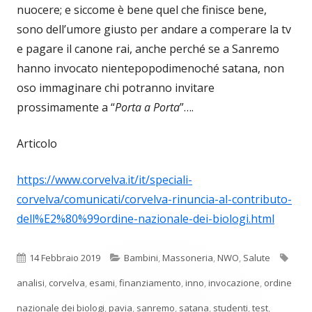
nuocere; e siccome è bene quel che finisce bene,
sono dell’umore giusto per andare a comperare la tv
e pagare il canone rai, anche perché se a Sanremo
hanno invocato nientepopodimenoché satana, non
oso immaginare chi potranno invitare
prossimamente a “
Porta a Porta
”….
Articolo
https://www.corvelva.it/it/speciali-
corvelva/comunicati/corvelva-rinuncia-al-contributo-
dell%E2%80%99ordine-nazionale-dei-biologi.html
Pubblicato
Categorie
Tag
14 Febbraio 2019
Bambini
,
Massoneria
,
NWO
,
Salute
analisi
,
corvelva
,
esami
,
finanziamento
,
inno
,
invocazione
,
ordine
nazionale dei biologi
,
pavia
,
sanremo
,
satana
,
studenti
,
test
,