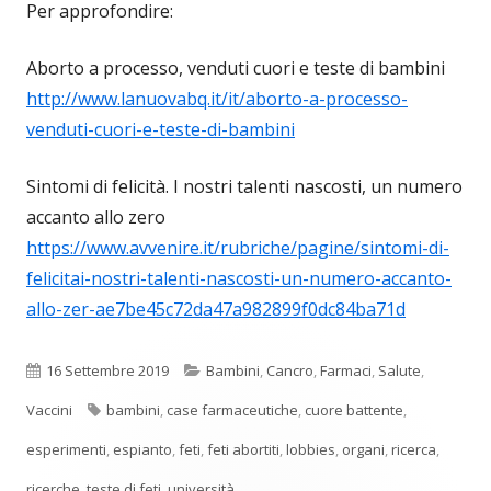
Per approfondire:
Aborto a processo, venduti cuori e teste di bambini
http://www.lanuovabq.it/it/aborto-a-processo-
venduti-cuori-e-teste-di-bambini
Sintomi di felicità. I nostri talenti nascosti, un numero
accanto allo zero
https://www.avvenire.it/rubriche/pagine/sintomi-di-
felicitai-nostri-talenti-nascosti-un-numero-accanto-
allo-zer-ae7be45c72da47a982899f0dc84ba71d
Pubblicato
Categorie
16 Settembre 2019
Bambini
,
Cancro
,
Farmaci
,
Salute
,
Tag
Vaccini
bambini
,
case farmaceutiche
,
cuore battente
,
esperimenti
,
espianto
,
feti
,
feti abortiti
,
lobbies
,
organi
,
ricerca
,
ricerche
,
teste di feti
,
università