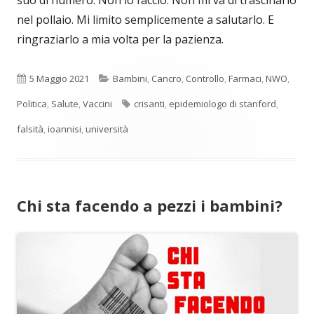
nel pollaio. Mi limito semplicemente a salutarlo. E
ringraziarlo a mia volta per la pazienza.
Pubblicato
Categorie
5 Maggio 2021
Bambini
,
Cancro
,
Controllo
,
Farmaci
,
NWO
,
Tag
Politica
,
Salute
,
Vaccini
crisanti
,
epidemiologo di stanford
,
falsità
,
ioannisi
,
università
Chi sta facendo a pezzi i bambini?