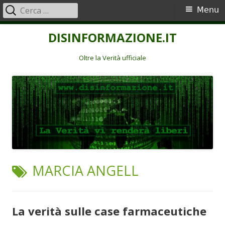
Ricerca
Menu
Menu
per:
principale
Vai
DISINFORMAZIONE.IT
al
contenuto
Oltre la Verità ufficiale
TAG:
MARCIA ANGELL
La verità sulle case farmaceutiche