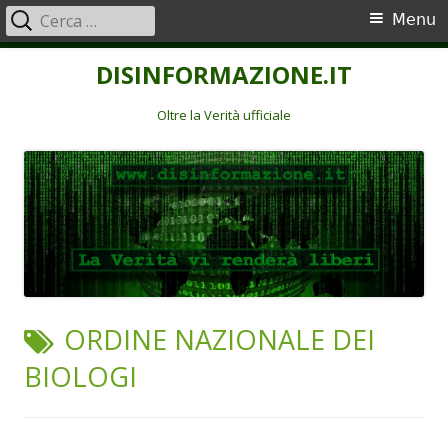
Ricerca
Menu
Menu
per:
principale
Vai
DISINFORMAZIONE.IT
al
contenuto
Oltre la Verità ufficiale
TAG:
ORDINE NAZIONALE DEI
BIOLOGI