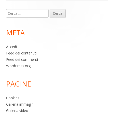
Contenuto
Ricerca
piè
per:
di
META
pagina
Accedi
Feed dei contenuti
Feed dei commenti
WordPress.org
PAGINE
Cookies
Galleria immagini
Galleria video