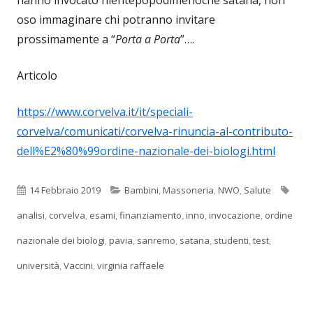
hanno invocato nientepopodimenoché satana, non
oso immaginare chi potranno invitare
prossimamente a “
Porta a Porta
”….
Articolo
https://www.corvelva.it/it/speciali-
corvelva/comunicati/corvelva-rinuncia-al-contributo-
dell%E2%80%99ordine-nazionale-dei-biologi.html
Pubblicato
Categorie
Tag
14 Febbraio 2019
Bambini
,
Massoneria
,
NWO
,
Salute
analisi
,
corvelva
,
esami
,
finanziamento
,
inno
,
invocazione
,
ordine
nazionale dei biologi
,
pavia
,
sanremo
,
satana
,
studenti
,
test
,
università
,
Vaccini
,
virginia raffaele