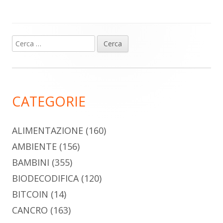
Ricerca
Barra
per:
laterale
principale
CATEGORIE
ALIMENTAZIONE
(160)
AMBIENTE
(156)
BAMBINI
(355)
BIODECODIFICA
(120)
BITCOIN
(14)
CANCRO
(163)