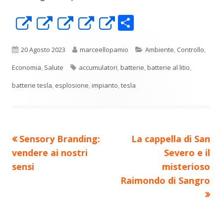
C
Apre
Apre
Apre
Apre
Apre
o
in
in
in
in
in
n
una
una
una
una
una
Pubblicato
Autore
Categorie
20 Agosto 2023
marceellopamio
Ambiente
,
Controllo
,
di
nuova
nuova
nuova
nuova
nuova
Tag
Economia
,
Salute
accumulatori
,
batterie
,
batterie al litio
,
vi
finestra
finestra
finestra
finestra
finestra
batterie tesla
,
esplosione
,
impianto
,
tesla
di
Precedente
Nuovo
Sensory Branding:
La cappella di San
Navigazione
articolo:
articolo:
vendere ai nostri
Severo e il
articoli
sensi
misterioso
Raimondo di Sangro