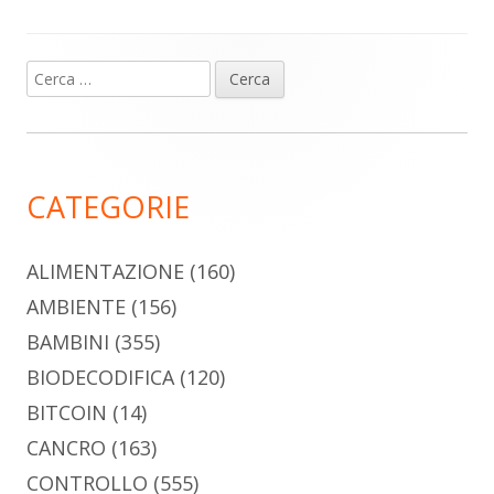
Ricerca
Barra
per:
laterale
principale
CATEGORIE
ALIMENTAZIONE
(160)
AMBIENTE
(156)
BAMBINI
(355)
BIODECODIFICA
(120)
BITCOIN
(14)
CANCRO
(163)
CONTROLLO
(555)