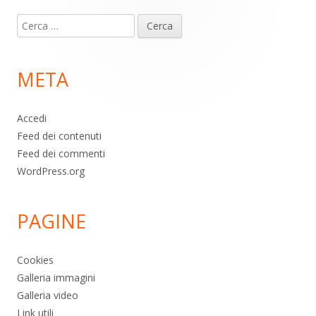
Contenuto
Ricerca
piè
per:
di
META
pagina
Accedi
Feed dei contenuti
Feed dei commenti
WordPress.org
PAGINE
Cookies
Galleria immagini
Galleria video
Link utili