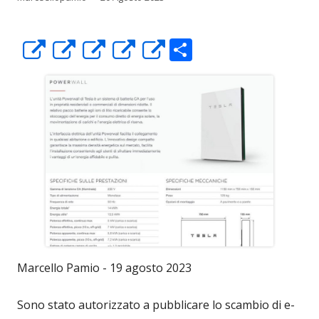
C
Apre
Apre
Apre
Apre
Apre
o
in
in
in
in
in
n
una
una
una
una
una
di
nuova
nuova
nuova
nuova
nuova
vi
finestra
finestra
finestra
finestra
finestra
di
Marcello Pamio - 19 agosto 2023
Sono stato autorizzato a pubblicare lo scambio di e-