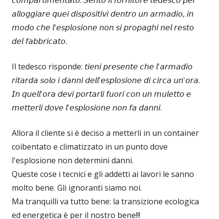
𝘤𝘰𝘮𝘱𝘢𝘳𝘵𝘪𝘮𝘦𝘯𝘵𝘢𝘵𝘰. 𝘚𝘦𝘯𝘵𝘰 𝘪𝘭 𝘧𝘰𝘳𝘯𝘪𝘵𝘰𝘳𝘦 𝘵𝘦𝘥𝘦𝘴𝘤𝘰 𝘱𝘦𝘳
𝘢𝘭𝘭𝘰𝘨𝘨𝘪𝘢𝘳𝘦 𝘲𝘶𝘦𝘪 𝘥𝘪𝘴𝘱𝘰𝘴𝘪𝘵𝘪𝘷𝘪 𝘥𝘦𝘯𝘵𝘳𝘰 𝘶𝘯 𝘢𝘳𝘮𝘢𝘥𝘪𝘰, 𝘪𝘯
𝘮𝘰𝘥𝘰 𝘤𝘩𝘦 𝘭'𝘦𝘴𝘱𝘭𝘰𝘴𝘪𝘰𝘯𝘦 𝘯𝘰𝘯 𝘴𝘪 𝘱𝘳𝘰𝘱𝘢𝘨𝘩𝘪 𝘯𝘦𝘭 𝘳𝘦𝘴𝘵𝘰
𝘥𝘦𝘭 𝘧𝘢𝘣𝘣𝘳𝘪𝘤𝘢𝘵𝘰.
Il tedesco risponde: 𝘵𝘪𝘦𝘯𝘪 𝘱𝘳𝘦𝘴𝘦𝘯𝘵𝘦 𝘤𝘩𝘦 𝘭'𝘢𝘳𝘮𝘢𝘥𝘪𝘰
𝘳𝘪𝘵𝘢𝘳𝘥𝘢 𝘴𝘰𝘭𝘰 𝘪 𝘥𝘢𝘯𝘯𝘪 𝘥𝘦𝘭𝘭'𝘦𝘴𝘱𝘭𝘰𝘴𝘪𝘰𝘯𝘦 𝘥𝘪 𝘤𝘪𝘳𝘤𝘢 𝘶𝘯'𝘰𝘳𝘢.
𝘐𝘯 𝘲𝘶𝘦𝘭𝘭'𝘰𝘳𝘢 𝘥𝘦𝘷𝘪 𝘱𝘰𝘳𝘵𝘢𝘳𝘭𝘪 𝘧𝘶𝘰𝘳𝘪 𝘤𝘰𝘯 𝘶𝘯 𝘮𝘶𝘭𝘦𝘵𝘵𝘰 𝘦
𝘮𝘦𝘵𝘵𝘦𝘳𝘭𝘪 𝘥𝘰𝘷𝘦 𝘭'𝘦𝘴𝘱𝘭𝘰𝘴𝘪𝘰𝘯𝘦 𝘯𝘰𝘯 𝘧𝘢 𝘥𝘢𝘯𝘯𝘪.
Allora il cliente si è deciso a metterli in un container
coibentato e climatizzato in un punto dove
l'esplosione non determini danni.
Queste cose i tecnici e gli addetti ai lavori le sanno
molto bene. Gli ignoranti siamo noi.
Ma tranquilli va tutto bene: la transizione ecologica
ed energetica è per il nostro bene!!!