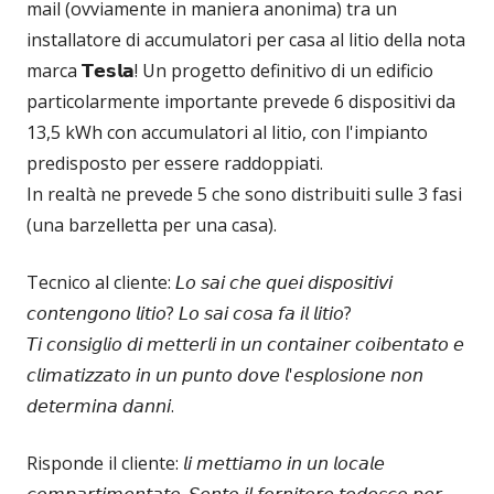
mail (ovviamente in maniera anonima) tra un
installatore di accumulatori per casa al litio della nota
marca 𝗧𝗲𝘀𝗹𝗮! Un progetto definitivo di un edificio
particolarmente importante prevede 6 dispositivi da
13,5 kWh con accumulatori al litio, con l'impianto
predisposto per essere raddoppiati.
In realtà ne prevede 5 che sono distribuiti sulle 3 fasi
(una barzelletta per una casa).
Tecnico al cliente: 𝘓𝘰 𝘴𝘢𝘪 𝘤𝘩𝘦 𝘲𝘶𝘦𝘪 𝘥𝘪𝘴𝘱𝘰𝘴𝘪𝘵𝘪𝘷𝘪
𝘤𝘰𝘯𝘵𝘦𝘯𝘨𝘰𝘯𝘰 𝘭𝘪𝘵𝘪𝘰? 𝘓𝘰 𝘴𝘢𝘪 𝘤𝘰𝘴𝘢 𝘧𝘢 𝘪𝘭 𝘭𝘪𝘵𝘪𝘰?
𝘛𝘪 𝘤𝘰𝘯𝘴𝘪𝘨𝘭𝘪𝘰 𝘥𝘪 𝘮𝘦𝘵𝘵𝘦𝘳𝘭𝘪 𝘪𝘯 𝘶𝘯 𝘤𝘰𝘯𝘵𝘢𝘪𝘯𝘦𝘳 𝘤𝘰𝘪𝘣𝘦𝘯𝘵𝘢𝘵𝘰 𝘦
𝘤𝘭𝘪𝘮𝘢𝘵𝘪𝘻𝘻𝘢𝘵𝘰 𝘪𝘯 𝘶𝘯 𝘱𝘶𝘯𝘵𝘰 𝘥𝘰𝘷𝘦 𝘭'𝘦𝘴𝘱𝘭𝘰𝘴𝘪𝘰𝘯𝘦 𝘯𝘰𝘯
𝘥𝘦𝘵𝘦𝘳𝘮𝘪𝘯𝘢 𝘥𝘢𝘯𝘯𝘪.
Risponde il cliente: 𝘭𝘪 𝘮𝘦𝘵𝘵𝘪𝘢𝘮𝘰 𝘪𝘯 𝘶𝘯 𝘭𝘰𝘤𝘢𝘭𝘦