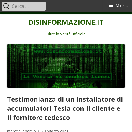
Ricerca
Menu
Menu
per:
principale
Vai
DISINFORMAZIONE.IT
al
contenuto
Oltre la Verità ufficiale
Testimonianza di un installatore di
accumulatori Tesla con il cliente e
il fornitore tedesco
Autore
Pubblicato
marceellopamio
20 Agosto 2023