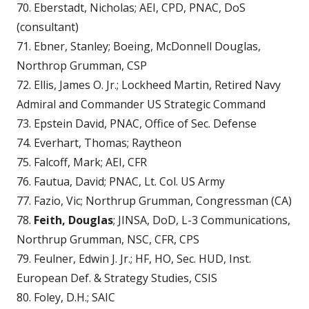
70. Eberstadt, Nicholas; AEI, CPD, PNAC, DoS
(consultant)
71. Ebner, Stanley; Boeing, McDonnell Douglas,
Northrop Grumman, CSP
72. Ellis, James O. Jr.; Lockheed Martin, Retired Navy
Admiral and Commander US Strategic Command
73. Epstein David, PNAC, Office of Sec. Defense
74. Everhart, Thomas; Raytheon
75. Falcoff, Mark; AEI, CFR
76. Fautua, David; PNAC, Lt. Col. US Army
77. Fazio, Vic; Northrup Grumman, Congressman (CA)
78.
Feith, Douglas
; JINSA, DoD, L-3 Communications,
Northrup Grumman, NSC, CFR, CPS
79. Feulner, Edwin J. Jr.; HF, HO, Sec. HUD, Inst.
European Def. & Strategy Studies, CSIS
80. Foley, D.H.; SAIC