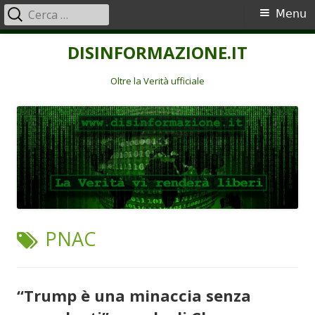
Ricerca
Menu
Menu
per:
principale
Vai
DISINFORMAZIONE.IT
al
contenuto
Oltre la Verità ufficiale
TAG:
PNAC
“Trump è una minaccia senza