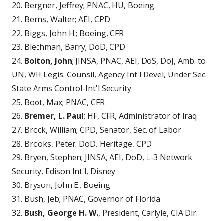
20. Bergner, Jeffrey; PNAC, HU, Boeing
21. Berns, Walter; AEI, CPD
22. Biggs, John H.; Boeing, CFR
23. Blechman, Barry; DoD, CPD
24.
Bolton, John
; JINSA, PNAC, AEI, DoS, DoJ, Amb. to
UN, WH Legis. Counsil, Agency Int'l Devel, Under Sec.
State Arms Control-Int'l Security
25. Boot, Max; PNAC, CFR
26.
Bremer, L. Paul
; HF, CFR, Administrator of Iraq
27. Brock, William; CPD, Senator, Sec. of Labor
28. Brooks, Peter; DoD, Heritage, CPD
29. Bryen, Stephen; JINSA, AEI, DoD, L-3 Network
Security, Edison Int'l, Disney
30. Bryson, John E.; Boeing
31. Bush, Jeb; PNAC, Governor of Florida
32.
Bush, George H. W.
, President, Carlyle, CIA Dir.