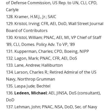
of Defense Commission, US Rep. to UN, CLI, CPD,
Carlyle
128. Kramer, H.M.J., Jr.; SAIC
129. Kristol, Irving; CFR, AEI, DoD, Wall Street Journal
Board of Contributors
130. Kristol, William; PNAC, AEI, MI, VP Chief of Staff
'89, CLI, Domes. Policy Adv. To VP, '89
131. Kupperman, Charles; CPD, Boeing, NIPP
132. Lagon, Mark; PNAC, CFR, AEI, DoS
133. Lane, Andrew; Halliburton
134. Larson, Charles R.; Retired Admiral of the US
Navy, Northrop Grumman
135. Laspa Jude; Bechtel
136.
Ledeen, Michael
; AEI, JINSA, DoS (consultant),
DoD
137. Lehman, John; PNAC, NSA, DoD, Sec. of Navy