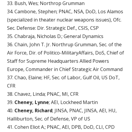
33. Bush, Wes; Northrop Grumman
34. Cambone, Stephen; PNAC, NSA, DoD, Los Alamos
(specialized in theater nuclear weapons issues), Ofc.
Sec. Defense: Dir. Strategic Def., CSIS, CSP
35. Chabraja, Nicholas D.; General Dynamics
36. Chain, John T. Jr. Northrup Grumman, Sec. of the
Air Force, Dir. of Politico-MilitaryAffairs, DoS, Chief of
Staff for Supreme Headquarters Allied Powers
Europe, Commander in Chief Strategic Air Command
37. Chao, Elaine; HF, Sec. of Labor, Gulf Oil, US DoT,
CFR
38. Chavez, Linda; PNAC, MI, CFR
39.
Cheney, Lynne
; AEI, Lockheed Martin
40.
Cheney, Richard
; JINSA, PNAC, JINSA, AEI, HU,
Halliburton, Sec. of Defense, VP of US
41. Cohen Eliot A.; PNAC, AEI, DPB, DoD, CLI, CPD