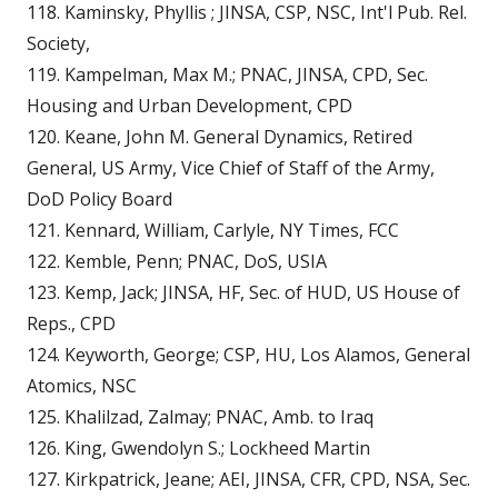
118. Kaminsky, Phyllis ; JINSA, CSP, NSC, Int'l Pub. Rel.
Society,
119. Kampelman, Max M.; PNAC, JINSA, CPD, Sec.
Housing and Urban Development, CPD
120. Keane, John M. General Dynamics, Retired
General, US Army, Vice Chief of Staff of the Army,
DoD Policy Board
121. Kennard, William, Carlyle, NY Times, FCC
122. Kemble, Penn; PNAC, DoS, USIA
123. Kemp, Jack; JINSA, HF, Sec. of HUD, US House of
Reps., CPD
124. Keyworth, George; CSP, HU, Los Alamos, General
Atomics, NSC
125. Khalilzad, Zalmay; PNAC, Amb. to Iraq
126. King, Gwendolyn S.; Lockheed Martin
127. Kirkpatrick, Jeane; AEI, JINSA, CFR, CPD, NSA, Sec.