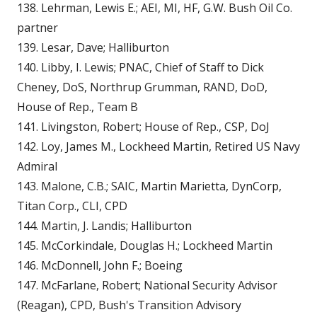
138. Lehrman, Lewis E.; AEI, MI, HF, G.W. Bush Oil Co.
partner
139. Lesar, Dave; Halliburton
140. Libby, I. Lewis; PNAC, Chief of Staff to Dick
Cheney, DoS, Northrup Grumman, RAND, DoD,
House of Rep., Team B
141. Livingston, Robert; House of Rep., CSP, DoJ
142. Loy, James M., Lockheed Martin, Retired US Navy
Admiral
143. Malone, C.B.; SAIC, Martin Marietta, DynCorp,
Titan Corp., CLI, CPD
144. Martin, J. Landis; Halliburton
145. McCorkindale, Douglas H.; Lockheed Martin
146. McDonnell, John F.; Boeing
147. McFarlane, Robert; National Security Advisor
(Reagan), CPD, Bush's Transition Advisory