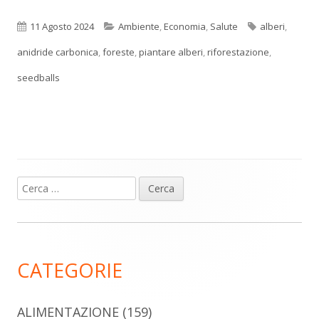
Pubblicato
Categorie
Tag
11 Agosto 2024
Ambiente
,
Economia
,
Salute
alberi
,
anidride carbonica
,
foreste
,
piantare alberi
,
riforestazione
,
seedballs
Ricerca
Barra
per:
laterale
principale
CATEGORIE
ALIMENTAZIONE
(159)