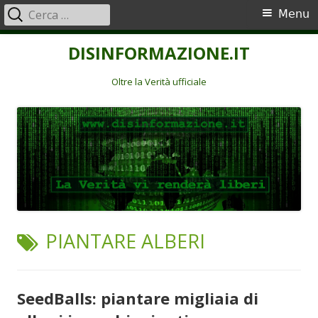
Ricerca
Menu
Menu
per:
principale
Vai
DISINFORMAZIONE.IT
al
contenuto
Oltre la Verità ufficiale
TAG:
PIANTARE ALBERI
SeedBalls: piantare migliaia di