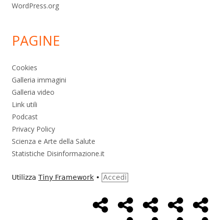
WordPress.org
PAGINE
Cookies
Galleria immagini
Galleria video
Link utili
Podcast
Privacy Policy
Scienza e Arte della Salute
Statistiche Disinformazione.it
Utilizza
Tiny Framework
•
Accedi
Home
Alimentazione
Ambiente
Bambini
Bio
Menù
Page
social
Cancro
Controllo
Economia
Eso