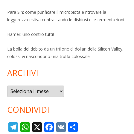
Para Sin: come purificare il microbiota e ritrovare la
leggerezza estiva contrastando le disbiosi e le fermentazioni
Hamer: uno contro tutti!
La bolla del debito da un trilione di dollari della Silicon Valley. I
colossi vi nascondono una truffa colossale
ARCHIVI
Archivi
CONDIVIDI
T
W
X
F
V
C