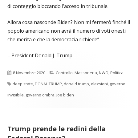
di conteggio bloccando l’acceso in tribunale.
Allora cosa nasconde Biden? Non mi fermerò finché il
popolo americano non avrà il numero di voti onesti
che merita e che la democrazia richiede”.
– President Donald J. Trump
Pubblicato
Categorie
8 Novembre 2020
Controllo
,
Massoneria
,
NWO
,
Politica
Tag
deep state
,
DONAL TRUMP
,
donald trump
,
elezsioni
,
governo
invisibile
,
governo ombra
,
joe biden
Trump prende le redini della