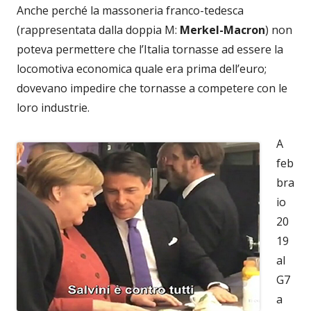
Anche perché la massoneria franco-tedesca
(rappresentata dalla doppia M:
Merkel-Macron
) non
poteva permettere che l’Italia tornasse ad essere la
locomotiva economica quale era prima dell’euro;
dovevano impedire che tornasse a competere con le
loro industrie.
A
feb
bra
io
20
19
al
G7
a