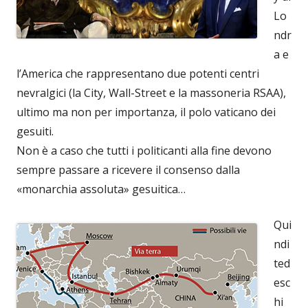
Lo
ndr
a e
l’America che rappresentano due potenti centri
nevralgici (la City, Wall-Street e la massoneria RSAA),
ultimo ma non per importanza, il polo vaticano dei
gesuiti.
Non è a caso che tutti i politicanti alla fine devono
sempre passare a ricevere il consenso dalla
«monarchia assoluta» gesuitica…
Qui
ndi
ted
esc
hi