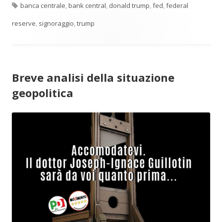
Tag
banca centrale
,
bank central
,
donald trump
,
fed
,
federal
reserve
,
signoraggio
,
trump
Breve analisi della situazione
geopolitica