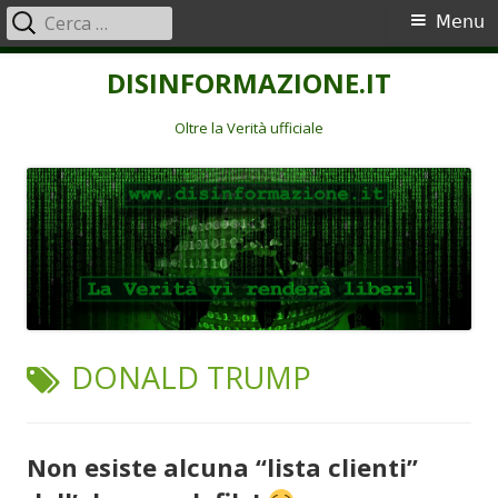
Ricerca
Menu
Menu
per:
principale
Vai
DISINFORMAZIONE.IT
al
contenuto
Oltre la Verità ufficiale
TAG:
DONALD TRUMP
Non esiste alcuna “lista clienti”