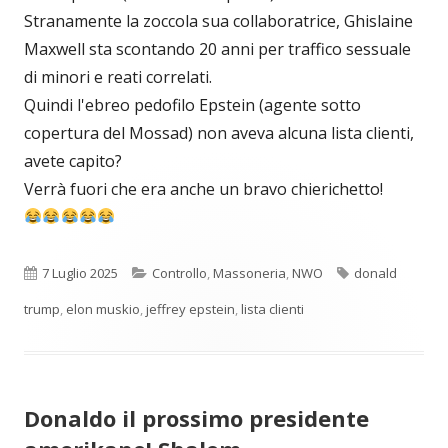
Stranamente la zoccola sua collaboratrice, Ghislaine
Maxwell sta scontando 20 anni per traffico sessuale
di minori e reati correlati.
Quindi l'ebreo pedofilo Epstein (agente sotto
copertura del Mossad) non aveva alcuna lista clienti,
avete capito?
Verrà fuori che era anche un bravo chierichetto!
Pubblicato
Categorie
Tag
7 Luglio 2025
Controllo
,
Massoneria
,
NWO
donald
trump
,
elon muskio
,
jeffrey epstein
,
lista clienti
Donaldo il prossimo presidente