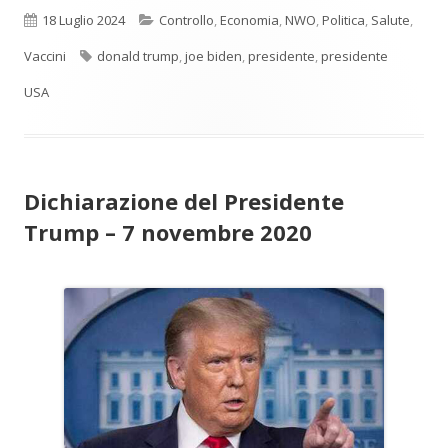
Pubblicato
Categorie
18 Luglio 2024
Controllo
,
Economia
,
NWO
,
Politica
,
Salute
,
Tag
Vaccini
donald trump
,
joe biden
,
presidente
,
presidente
USA
Dichiarazione del Presidente
Trump – 7 novembre 2020