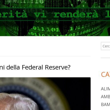
Ricer
Ba
per:
lat
i della Federal Reserve?
pri
CA
ALI
AMB
BAM