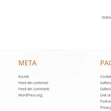
Stati
META
PA
Accedi
Cooki
Feed dei contenuti
Galler
Feed dei commenti
Galleri
WordPress.org
Link uti
Podca
Privac