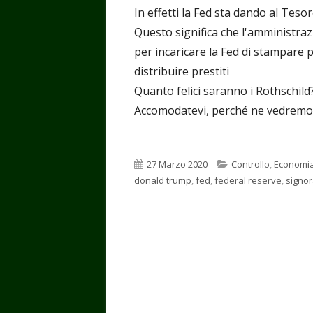
In effetti la Fed sta dando al Teso
Questo significa che l'amministraz
per incaricare la Fed di stampare 
distribuire prestiti
Quanto felici saranno i Rothschild
Accomodatevi, perché ne vedremo de
Pubblicato
Categorie
27 Marzo 2020
Controllo
,
Economi
donald trump
,
fed
,
federal reserve
,
signor