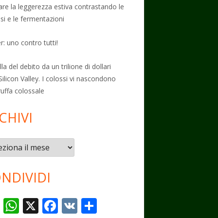
vare la leggerezza estiva contrastando le
osi e le fermentazioni
: uno contro tutti!
la del debito da un trilione di dollari
Silicon Valley. I colossi vi nascondono
ruffa colossale
CHIVI
vi
NDIVIDI
T
W
X
F
V
C