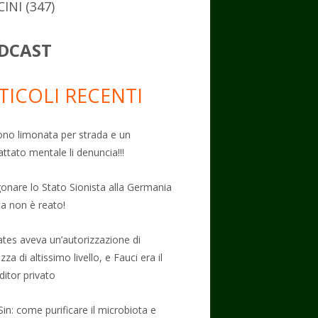
CINI
(347)
DCAST
TICOLI RECENTI
no limonata per strada e un
attato mentale li denuncia!!!
onare lo Stato Sionista alla Germania
ta non è reato!
Gates aveva un’autorizzazione di
zza di altissimo livello, e Fauci era il
ditor privato
Sin: come purificare il microbiota e