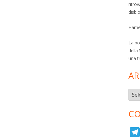
ritro
disbi
Hamer
La bol
della 
una t
AR
Archi
CO