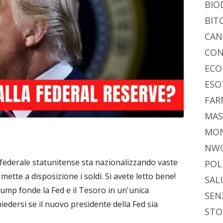
BIO
BIT
CAN
CON
ECO
ESO
FAR
MAS
MO
NW
 federale statunitense sta nazionalizzando vaste
POL
 mette a disposizione i soldi. Si avete letto bene!
SAL
mp fonde la Fed e il Tesoro in un'unica
SEN
iedersi se il nuovo presidente della Fed sia
STO