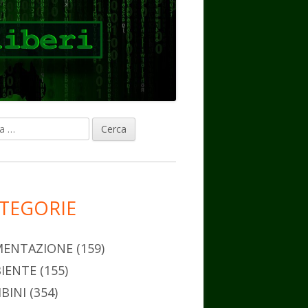
ca
rra
erale
ncipale
TEGORIE
MENTAZIONE
(159)
IENTE
(155)
BINI
(354)