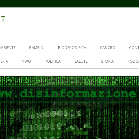
IT
AMBIENTE
BAMBINI
BIODECODIFICA
CANCRO
CON
ERIA
NWO
POLITICA
SALUTE
STORIA
PODC