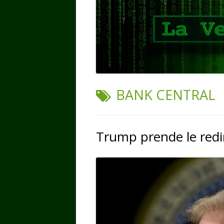
TAG:
BANK CENTRAL
Trump prende le redin