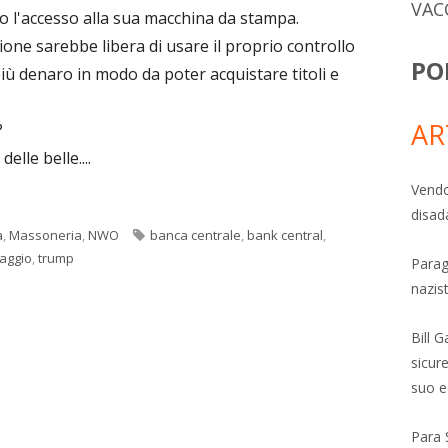
VAC
ro l'accesso alla sua macchina da stampa.
ione sarebbe libera di usare il proprio controllo
PO
più denaro in modo da poter acquistare titoli e
AR
?
lle belle....
Vendo
disad
Tag
a
,
Massoneria
,
NWO
banca centrale
,
bank central
,
aggio
,
trump
Parag
nazis
Bill 
sicure
suo e
Para 