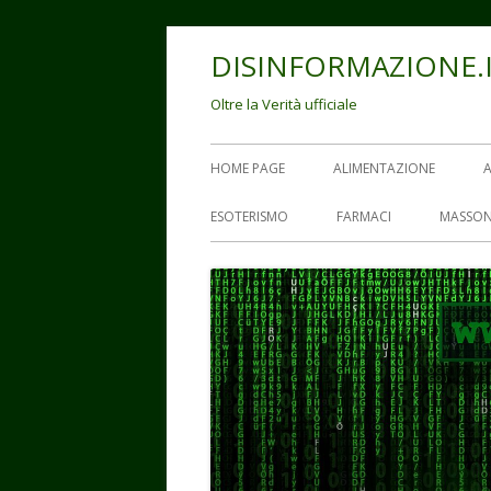
Vai
DISINFORMAZIONE.
al
contenuto
Oltre la Verità ufficiale
Menu
HOME PAGE
ALIMENTAZIONE
principale
ESOTERISMO
FARMACI
MASSON