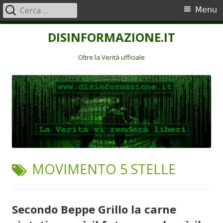
Ricerca
Menu
Menu
per:
principale
Vai
DISINFORMAZIONE.IT
al
contenuto
Oltre la Verità ufficiale
TAG:
MOVIMENTO 5 STELLE
Secondo Beppe Grillo la carne