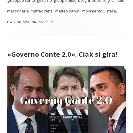
giuseppe conte
,
governo
,
gruppo bilderberg
,
inciucio
,
luigi di maio
,
massoneria
,
matteo renzi
,
matteo salvini
,
movimento 5 stelle
,
nwo
,
pd
,
sistema
,
svizzera
«Governo Conte 2.0». Ciak si gira!