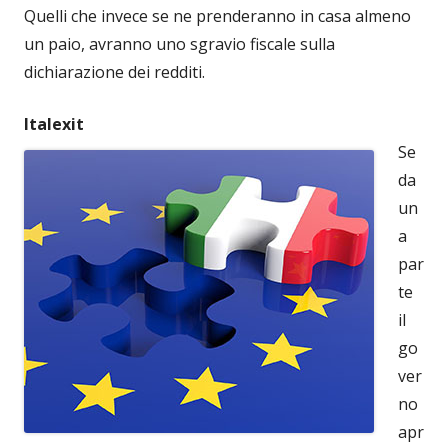
Quelli che invece se ne prenderanno in casa almeno
un paio, avranno uno sgravio fiscale sulla
dichiarazione dei redditi.
Italexit
Se
da
un
a
par
te
il
go
ver
no
apr