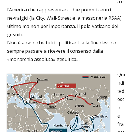
a e
l’America che rappresentano due potenti centri
nevralgici (la City, Wall-Street e la massoneria RSAA),
ultimo ma non per importanza, il polo vaticano dei
gesuiti.
Non è a caso che tutti i politicanti alla fine devono
sempre passare a ricevere il consenso dalla
«monarchia assoluta» gesuitica…
Qui
ndi
ted
esc
hi
e
fra