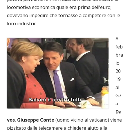
locomotiva economica quale era prima dell’euro;
dovevano impedire che tornasse a competere con le
loro industrie.
A
feb
bra
io
20
19
al
G7
a
Da
vos
,
Giuseppe
Conte
(uomo vicino al vaticano) viene
pizzicato dalle telecamere a chiedere aiuto alla