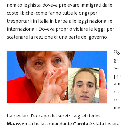
nemico leghista: doveva prelevare immigrati dalle
coste libiche (come fanno tutte le ong) per
trasportarli in Italia in barba alle leggi nazionali e
internazionali. Doveva proprio violare le leggi, per
scatenare la reazione di una parte del governo...
Og
gi
sa
ppi
am
o -
co
me
ha rivelato l’ex capo dei servizi segreti tedesco
Maassen
– che la comandante
Carola
è stata inviata