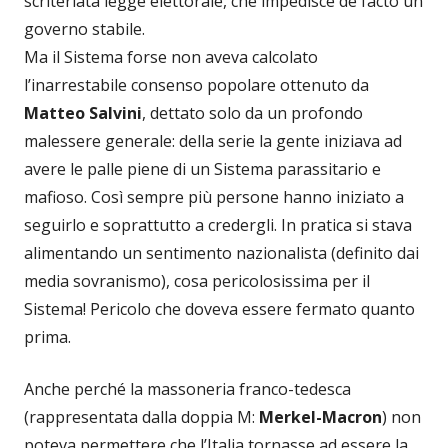
scriteriata legge elettorale, che impedisce de facto un
governo stabile.
Ma il Sistema forse non aveva calcolato
l’inarrestabile consenso popolare ottenuto da
Matteo Salvini
, dettato solo da un profondo
malessere generale: della serie la gente iniziava ad
avere le palle piene di un Sistema parassitario e
mafioso. Così sempre più persone hanno iniziato a
seguirlo e soprattutto a credergli. In pratica si stava
alimentando un sentimento nazionalista (definito dai
media sovranismo), cosa pericolosissima per il
Sistema! Pericolo che doveva essere fermato quanto
prima.
Anche perché la massoneria franco-tedesca
(rappresentata dalla doppia M:
Merkel-Macron
) non
poteva permettere che l’Italia tornasse ad essere la