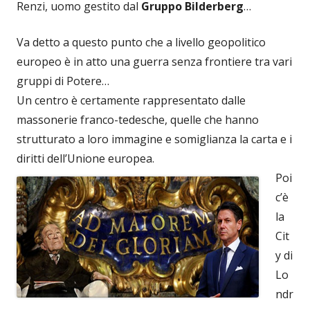
Renzi, uomo gestito dal
Gruppo Bilderberg
…
Va detto a questo punto che a livello geopolitico
europeo è in atto una guerra senza frontiere tra vari
gruppi di Potere…
Un centro è certamente rappresentato dalle
massonerie franco-tedesche, quelle che hanno
strutturato a loro immagine e somiglianza la carta e i
diritti dell’Unione europea.
Poi
c’è
la
Cit
y di
Lo
ndr