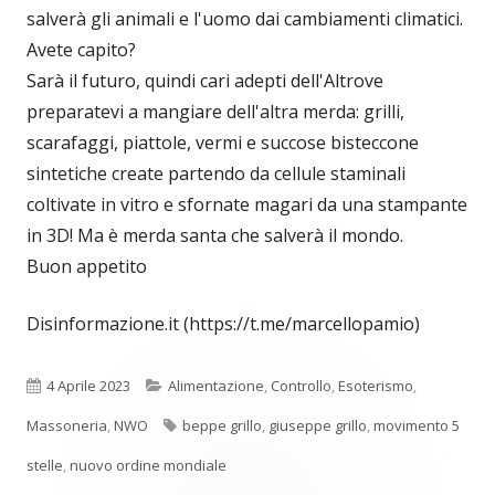
salverà gli animali e l'uomo dai cambiamenti climatici.
Avete capito?
Sarà il futuro, quindi cari adepti dell'Altrove
preparatevi a mangiare dell'altra merda: grilli,
scarafaggi, piattole, vermi e succose bisteccone
sintetiche create partendo da cellule staminali
coltivate in vitro e sfornate magari da una stampante
in 3D! Ma è merda santa che salverà il mondo.
Buon appetito
Disinformazione.it (https://t.me/marcellopamio)
Pubblicato
Categorie
4 Aprile 2023
Alimentazione
,
Controllo
,
Esoterismo
,
Tag
Massoneria
,
NWO
beppe grillo
,
giuseppe grillo
,
movimento 5
stelle
,
nuovo ordine mondiale