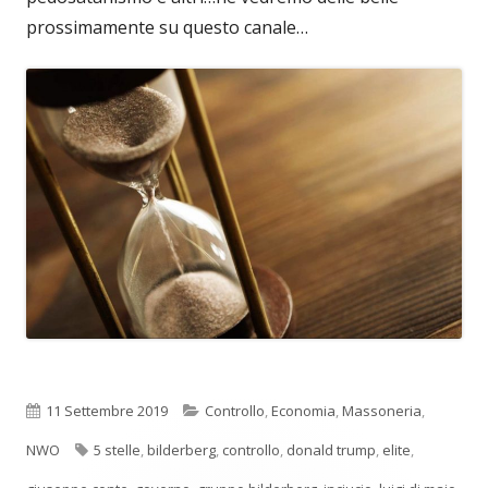
prossimamente su questo canale…
Pubblicato
Categorie
11 Settembre 2019
Controllo
,
Economia
,
Massoneria
,
Tag
NWO
5 stelle
,
bilderberg
,
controllo
,
donald trump
,
elite
,