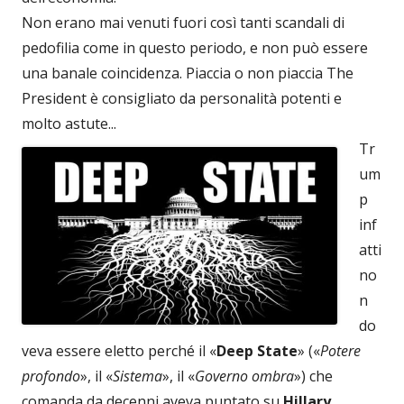
Non erano mai venuti fuori così tanti scandali di
pedofilia come in questo periodo, e non può essere
una banale coincidenza. Piaccia o non piaccia The
President è consigliato da personalità potenti e
molto astute...
Tr
um
p
inf
atti
no
n
do
veva essere eletto perché il «
Deep State
» («
Potere
profondo
», il «
Sistema
», il «
Governo ombra
») che
comanda da decenni aveva puntato su
Hillary