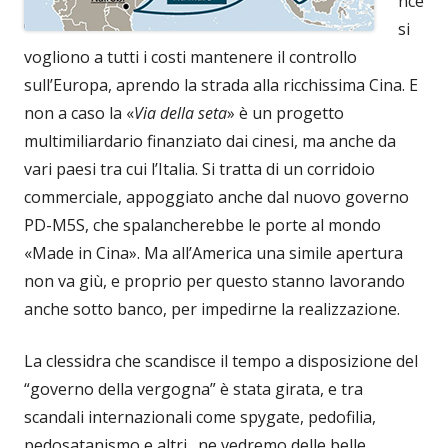
nce
si
vogliono a tutti i costi mantenere il controllo
sull’Europa, aprendo la strada alla ricchissima Cina. E
non a caso la «
Via della seta
» è un progetto
multimiliardario finanziato dai cinesi, ma anche da
vari paesi tra cui l’Italia. Si tratta di un corridoio
commerciale, appoggiato anche dal nuovo governo
PD-M5S, che spalancherebbe le porte al mondo
«Made in Cina». Ma all’America una simile apertura
non va giù, e proprio per questo stanno lavorando
anche sotto banco, per impedirne la realizzazione.
La clessidra che scandisce il tempo a disposizione del
“governo della vergogna” è stata girata, e tra
scandali internazionali come spygate, pedofilia,
pedosatanismo e altri…ne vedremo delle belle