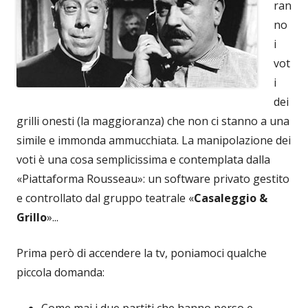
ran
no
i
vot
i
dei
grilli onesti (la maggioranza) che non ci stanno a una
simile e immonda ammucchiata. La manipolazione dei
voti è una cosa semplicissima e contemplata dalla
«Piattaforma Rousseau»: un software privato gestito
e controllato dal gruppo teatrale «
Casaleggio &
Grillo
»...
Prima però di accendere la tv, poniamoci qualche
piccola domanda:
Come mai i due partiti che hanno perso e