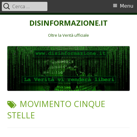
Ricerca
Menu
Menu
per:
principale
Vai
DISINFORMAZIONE.IT
al
contenuto
Oltre la Verità ufficiale
TAG:
MOVIMENTO CINQUE
STELLE