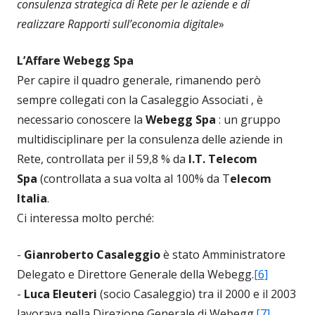
consulenza strategica di Rete per le aziende e di
realizzare Rapporti sull’economia digitale
»
L’Affare Webegg Spa
Per capire il quadro generale, rimanendo però
sempre collegati con la Casaleggio Associati , è
necessario conoscere la
Webegg Spa
:
un gruppo
multidisciplinare
per la consulenza delle aziende in
Rete, controllata per il 59,8 % da
I.T. Telecom
Spa
(controllata a sua volta al 100% da T
elecom
Italia
.
Ci interessa molto perché:
-
Gianroberto Casaleggio
è stato Amministratore
Delegato e Direttore Generale della Webegg.
[6]
-
Luca Eleuteri
(socio Casaleggio) tra il 2000 e il 2003
lavorava nella Direzione Generale di Webegg.
[7]