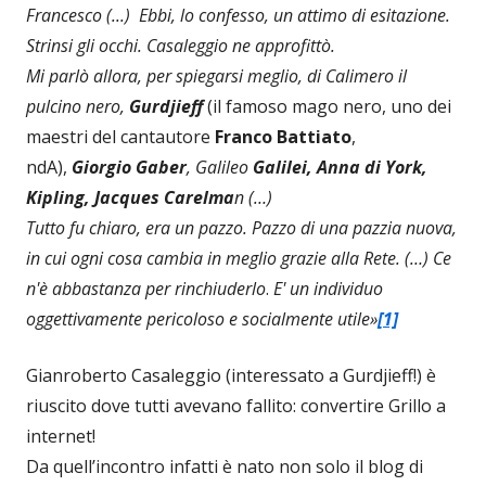
Francesco (...) Ebbi, lo confesso, un attimo di esitazione.
Strinsi gli occhi. Casaleggio ne approfittò.
Mi parlò allora, per spiegarsi meglio, di Calimero il
pulcino nero,
Gurdjieff
(il famoso mago nero, uno dei
maestri del cantautore
Franco Battiato
,
ndA),
Giorgio Gaber
, Galileo
Galilei, Anna di York,
Kipling, Jacques Carelma
n (…)
Tutto fu chiaro, era un pazzo. Pazzo di una pazzia nuova,
in cui ogni cosa cambia in meglio grazie alla Rete. (…) Ce
n'è abbastanza per rinchiuderlo
.
E' un individuo
oggettivamente pericoloso e socialmente utile»
[1]
Gianroberto Casaleggio (interessato a Gurdjieff!) è
riuscito dove tutti avevano fallito: convertire Grillo a
internet!
Da quell’incontro infatti è nato non solo il blog di