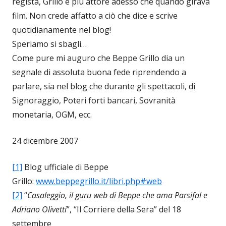
regista, Grillo è più attore adesso che quando girava
film. Non crede affatto a ciò che dice e scrive
quotidianamente nel blog!
Speriamo si sbagli…
Come pure mi auguro che Beppe Grillo dia un
segnale di assoluta buona fede riprendendo a
parlare, sia nel blog che durante gli spettacoli, di
Signoraggio, Poteri forti bancari, Sovranità
monetaria, OGM, ecc.
24 dicembre 2007
[1]
Blog ufficiale di Beppe
Grillo:
www.beppegrillo.it/libri.php#web
[2]
“
Casaleggio, il guru web di Beppe che ama Parsifal e
Adriano Olivetti
”, “Il Corriere della Sera” del 18
settembre