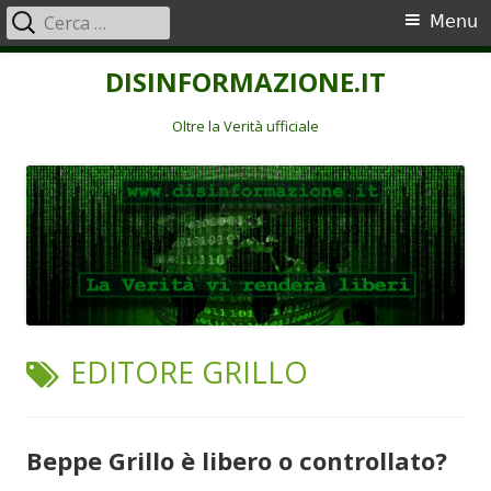
Ricerca
Menu
Menu
per:
principale
Vai
DISINFORMAZIONE.IT
al
contenuto
Oltre la Verità ufficiale
TAG:
EDITORE GRILLO
Beppe Grillo è libero o controllato?