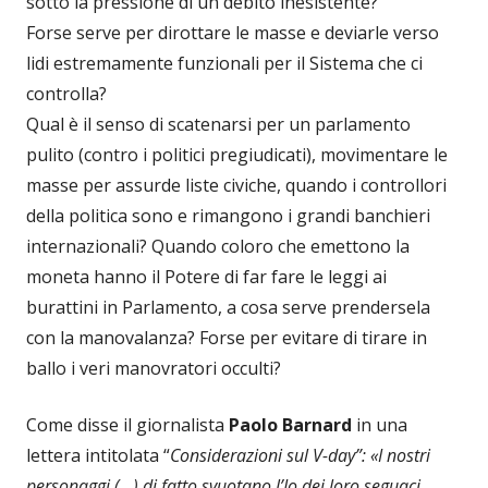
sotto la pressione di un debito inesistente?
Forse serve per dirottare le masse e deviarle verso
lidi estremamente funzionali per il Sistema che ci
controlla?
Qual è il senso di scatenarsi per un parlamento
pulito (contro i politici pregiudicati), movimentare le
masse per assurde liste civiche, quando i controllori
della politica sono e rimangono i grandi banchieri
internazionali? Quando coloro che emettono la
moneta hanno il Potere di far fare le leggi ai
burattini in Parlamento, a cosa serve prendersela
con la manovalanza? Forse per evitare di tirare in
ballo i veri manovratori occulti?
Come disse il giornalista
Paolo Barnard
in una
lettera intitolata “
Considerazioni sul V-day”: «I nostri
personaggi (…) di fatto svuotano l’Io dei loro seguaci