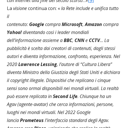
con Internet alla fine del secolo scorso
…»
[9]
La
visione
continua con: «
la Rete
include e unifica tutto
il
contenuto:
Google
compra
Microsoft
,
Amazon
compra
Yahoo!
diventando così i leader mondiali
dell’informazione assieme a
BBC
,
CNN
e
CCTV
… La
pubblicità è scelta dai creatori di contenuti, dagli stessi
autori e diventa informazione, confronto, esperienza. Nel
2020
Lawrence Lessing
, l’autore di “Cultura Libera”
diventa Ministro della Giustizia degli Stati Uniti e dichiara
il copyright illegale. Dispositivi che replicano i cinque
sensi sono ormai disponibili nei mondi virtuali. La realtà
può essere replicata in
Second Life
. Chiunque ha un
Agav (agente-avatar) che cerca informazioni, persone,
luoghi nei mondi virtuali. Nel 2022 Google
lancia
Prometeus
l’interfaccia standard degli Agav.