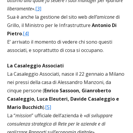
attorno alla quale fa sedere i suoi manager per «parlare
liberamente
».
[3]
Sua è anche la gestione del sito web
dell’amicone
di
Grillo, il Ministro per le Infrastrutture
Antonio Di
Pietro
.
[4]
E’ arrivato il momento di vedere chi sono questi
associati, e soprattutto di cosa si occupano.
La Casaleggio Associati
La Casaleggio Associati, nasce il 22 gennaio a Milano
nei pressi della casa di Alessandro Manzoni, da
cinque persone (
Enrico Sassoon, Gianroberto
Casaleggio, Luca Eleuteri, Davide Casaleggio e
Mario Bucchich
).
[5]
La “
mission
” ufficiale dell’azienda è «
di sviluppare
consulenza strategica di Rete per le aziende e di
realizzare Rapporti sull’economia digitale
»