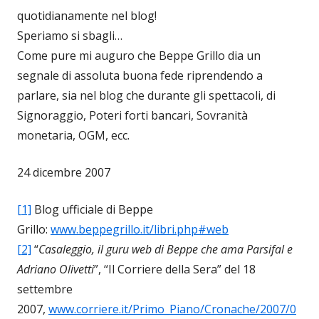
quotidianamente nel blog!
Speriamo si sbagli…
Come pure mi auguro che Beppe Grillo dia un
segnale di assoluta buona fede riprendendo a
parlare, sia nel blog che durante gli spettacoli, di
Signoraggio, Poteri forti bancari, Sovranità
monetaria, OGM, ecc.
24 dicembre 2007
[1]
Blog ufficiale di Beppe
Grillo:
www.beppegrillo.it/libri.php#web
[2]
“
Casaleggio, il guru web di Beppe che ama Parsifal e
Adriano Olivetti
”, “Il Corriere della Sera” del 18
settembre
2007,
www.corriere.it/Primo_Piano/Cronache/2007/0