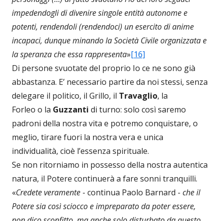
impedendogli di divenire singole entità autonome e
potenti, rendendoli (rendendoci) un esercito di anime
incapaci, dunque minando la Società Civile organizzata e
la speranza che essa rappresenta
»
[16]
Di persone svuotate del proprio Io ce ne sono già
abbastanza. E’ necessario partire da noi stessi, senza
delegare il politico, il Grillo, il
Travaglio
, la
Forleo o la
Guzzanti
di turno: solo così saremo
padroni della nostra vita e potremo conquistare, o
meglio, tirare fuori la nostra vera e unica
individualità, cioè l’essenza spirituale.
Se non ritorniamo in possesso della nostra autentica
natura, il Potere continuerà a fare sonni tranquilli.
«
Credete veramente
- continua Paolo Barnard -
che il
Potere sia così sciocco e impreparato da poter essere,
non dico sconfitto, ma anche solo disturbato da questo