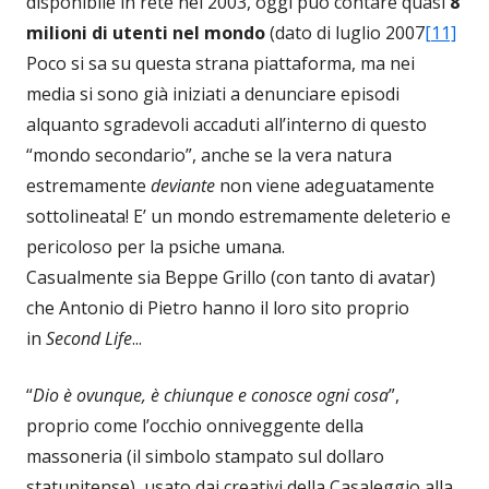
disponibile in rete nel 2003, oggi può contare quasi
8
milioni di utenti nel mondo
(dato di luglio 2007
[11]
Poco si sa su questa strana piattaforma, ma nei
media si sono già iniziati a denunciare episodi
alquanto sgradevoli accaduti all’interno di questo
“mondo secondario”, anche se la vera natura
estremamente
deviante
non viene adeguatamente
sottolineata! E’ un mondo estremamente deleterio e
pericoloso per la psiche umana.
Casualmente sia Beppe Grillo (con tanto di avatar)
che Antonio di Pietro hanno il loro sito proprio
in
Second Life
...
“
Dio è ovunque, è chiunque e conosce ogni cosa
”,
proprio come l’occhio onniveggente della
massoneria (il simbolo stampato sul dollaro
statunitense), usato dai creativi della Casaleggio alla