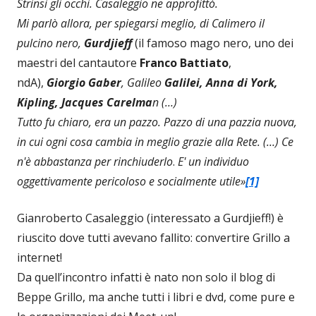
Strinsi gli occhi. Casaleggio ne approfittò.
Mi parlò allora, per spiegarsi meglio, di Calimero il
pulcino nero,
Gurdjieff
(il famoso mago nero, uno dei
maestri del cantautore
Franco Battiato
,
ndA),
Giorgio Gaber
, Galileo
Galilei, Anna di York,
Kipling, Jacques Carelma
n (…)
Tutto fu chiaro, era un pazzo. Pazzo di una pazzia nuova,
in cui ogni cosa cambia in meglio grazie alla Rete. (…) Ce
n'è abbastanza per rinchiuderlo
.
E' un individuo
oggettivamente pericoloso e socialmente utile»
[1]
Gianroberto Casaleggio (interessato a Gurdjieff!) è
riuscito dove tutti avevano fallito: convertire Grillo a
internet!
Da quell’incontro infatti è nato non solo il blog di
Beppe Grillo, ma anche tutti i libri e dvd, come pure e