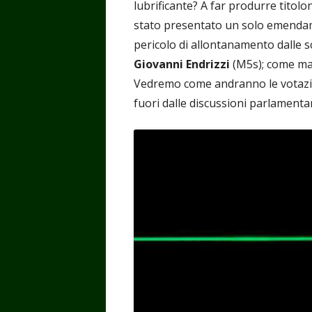
lubrificante? A far produrre titol
stato presentato un solo emendam
pericolo di allontanamento dalle sc
Giovanni
Endrizzi
(M5s); come ma
Vedremo come andranno le votazio
fuori dalle discussioni parlamentari