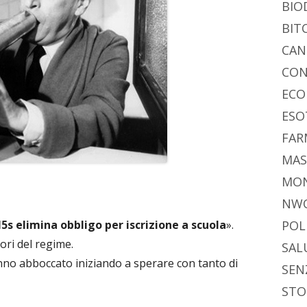
BIO
BIT
CAN
CON
ECO
ESO
FAR
MAS
MO
NW
 elimina obbligo per iscrizione a scuola
».
POL
tori del regime.
SAL
anno abboccato iniziando a sperare con tanto di
SEN
STO