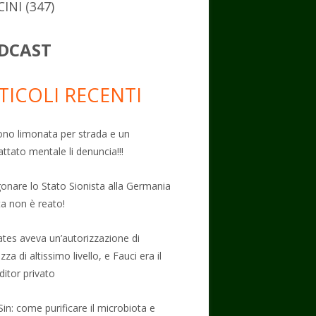
CINI
(347)
DCAST
TICOLI RECENTI
no limonata per strada e un
attato mentale li denuncia!!!
onare lo Stato Sionista alla Germania
ta non è reato!
Gates aveva un’autorizzazione di
zza di altissimo livello, e Fauci era il
ditor privato
Sin: come purificare il microbiota e