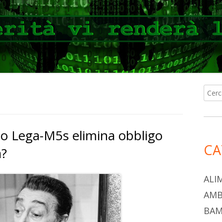
Ricer
Ba
per:
lat
o Lega-M5s elimina obbligo
pri
CA
a?
ALI
AMB
BAM