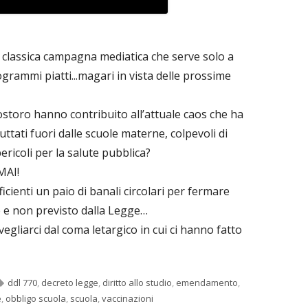
a classica campagna mediatica che serve solo a
logrammi piatti...magari in vista delle prossime
storo hanno contribuito all’attuale caos che ha
ttati fuori dalle scuole materne, colpevoli di
ricoli per la salute pubblica?
AI!
cienti un paio di banali circolari per fermare
e e non previsto dalla Legge…
egliarci dal coma letargico in cui ci hanno fatto
Tag
ddl 770
,
decreto legge
,
diritto allo studio
,
emendamento
,
e
,
obbligo scuola
,
scuola
,
vaccinazioni