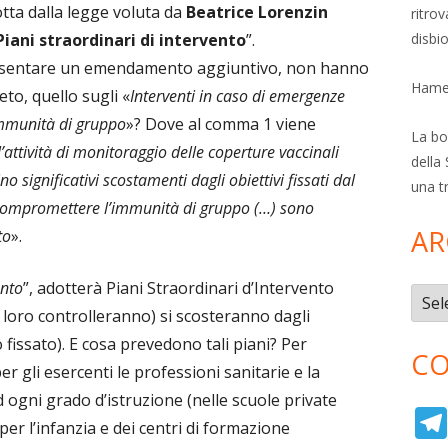
otta dalla legge voluta da
Beatrice
Lorenzin
ritro
Piani straordinari di intervento
”.
disbi
presentare un emendamento aggiuntivo, non hanno
Hamer
to, quello sugli «
Interventi in caso di emergenze
immunità di gruppo
»? Dove al comma 1 viene
La bol
’attività di monitoraggio delle coperture vaccinali
della 
no significativi scostamenti dagli obiettivi fissati dal
una t
i compromettere l’immunità di gruppo (…) sono
AR
to
».
nto
”, adotterà Piani Straordinari d’Intervento
Archi
e loro controlleranno) si scosteranno dagli
fissato). E cosa prevedono tali piani? Per
CO
r gli esercenti le professioni sanitarie e la
ogni grado d’istruzione (nelle scuole private
 per l’infanzia e dei centri di formazione