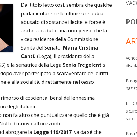
VAC
Dal titolo letto così, sembra che qualche
parlamentare nelle ultime ore abbia
PO
abusato di sostanze illecite, e forse è
anche accaduto…ma non penso che la
AR
vicepresidente della Commissione
Sanità del Senato,
Maria Cristina
Cantù
(Lega), il presidente della
Vendo
S) e la senatrice della Lega
Sonia Fregolent
si
disad
opo aver partecipato a scaraventare dei diritti
Parag
ne e alla socialità, direttamente nel cesso.
nazis
 rimorso di coscienza, bensì dell’ennesima
Bill 
no degli italiani…
sicure
on fa altro che puntualizzare quello che è già
suo e
 Nulla di nuovo all’orizzonte.
ad abrogare la
Legge 119/2017
, va da sé che
Para 