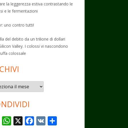
vare la leggerezza estiva contrastando le
osi e le fermentazioni
: uno contro tutti!
la del debito da un trilione di dollari
Silicon Valley. I colossi vi nascondono
ruffa colossale
CHIVI
vi
NDIVIDI
T
W
X
F
V
C