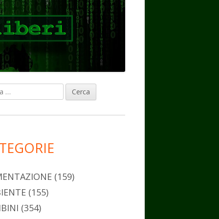
ca
rra
erale
ncipale
TEGORIE
MENTAZIONE
(159)
IENTE
(155)
BINI
(354)