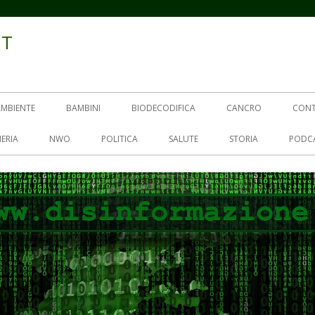
IT
AMBIENTE
BAMBINI
BIODECODIFICA
CANCRO
CON
ERIA
NWO
POLITICA
SALUTE
STORIA
PODC