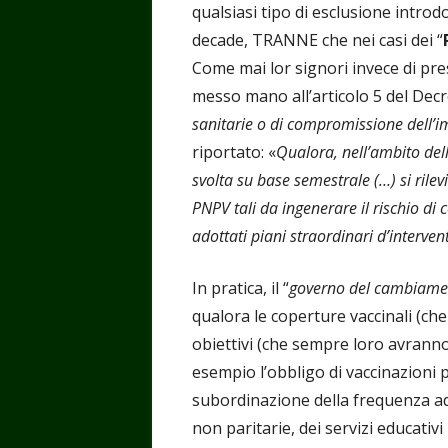
qualsiasi tipo di esclusione introd
decade, TRANNE che nei casi dei “
Come mai lor signori invece di 
messo mano all’articolo 5 del Decre
sanitarie o di compromissione dell’
riportato: «
Qualora, nell’ambito dell
svolta su base semestrale (…) si rilevi
PNPV tali da ingenerare il rischio d
adottati piani straordinari d’interven
In pratica, il “
governo del cambiame
qualora le coperture vaccinali (ch
obiettivi (che sempre loro avranno 
esempio l’obbligo di vaccinazioni pe
subordinazione della frequenza ad 
non paritarie, dei servizi educativi