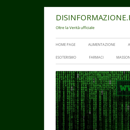
Vai
DISINFORMAZIONE.
al
contenuto
Oltre la Verità ufficiale
Menu
HOME PAGE
ALIMENTAZIONE
principale
ESOTERISMO
FARMACI
MASSON