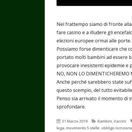
Nel frattempo siamo di fronte all
fare casino e a illudere gli encefa
elezioni europee ormai alle porte.
Possiamo forse dimenticare che co
portato molti bambini ad essere bu
provocare inesistenti epidemie e pe
NO, NON LO DIMENTICHEREMO M
Anche perché sarebbero state suffi
questo scempio, del tutto evitabil
Penso sia arrivato il momento di sv
sprofondare.
Pubblicato
Categorie
31 Marzo 2019
Bambini
,
Vaccini
lega
,
movimento 5 stelle
,
obbligo iscrizion