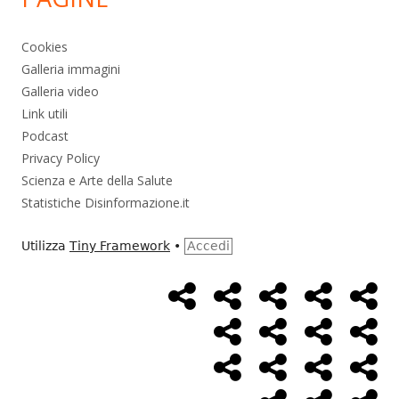
Cookies
Galleria immagini
Galleria video
Link utili
Podcast
Privacy Policy
Scienza e Arte della Salute
Statistiche Disinformazione.it
Utilizza
Tiny Framework
•
Accedi
Home
Alimentazione
Ambiente
Bambini
Bio
Menù
Page
social
Cancro
Controllo
Economia
Eso
link
Farmaci
Massoneria
NWO
Poli
Salute
Storia
Pod