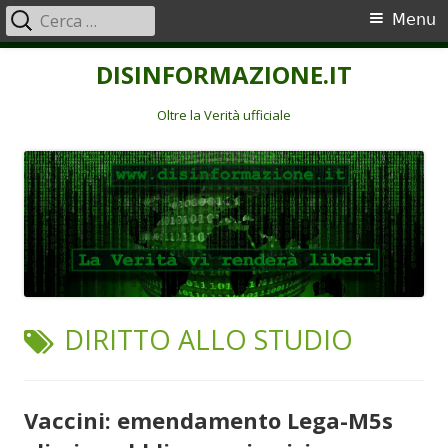
Ricerca
Menu
Menu
per:
principale
Vai
DISINFORMAZIONE.IT
al
contenuto
Oltre la Verità ufficiale
TAG:
DIRITTO ALLO STUDIO
Vaccini: emendamento Lega-M5s