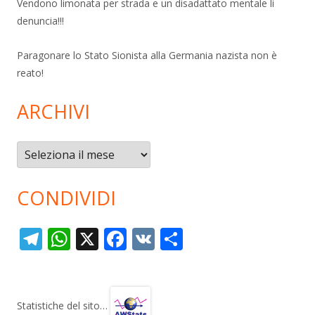
Vendono limonata per strada e un disadattato mentale li
denuncia!!!
Paragonare lo Stato Sionista alla Germania nazista non è
reato!
ARCHIVI
Archivi
CONDIVIDI
T
W
X
F
V
C
el
h
ac
K
o
e
at
e
n
gr
s
b
di
Statistiche del sito…