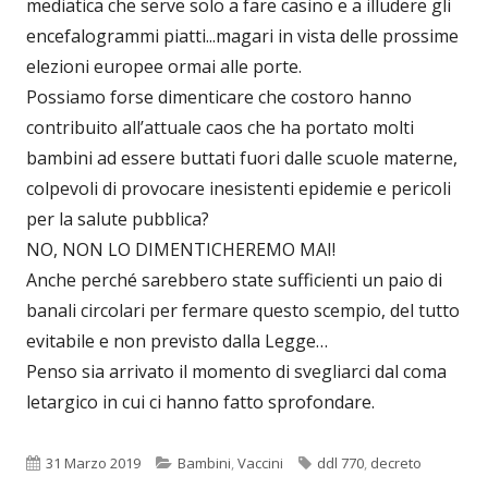
mediatica che serve solo a fare casino e a illudere gli
encefalogrammi piatti...magari in vista delle prossime
elezioni europee ormai alle porte.
Possiamo forse dimenticare che costoro hanno
contribuito all’attuale caos che ha portato molti
bambini ad essere buttati fuori dalle scuole materne,
colpevoli di provocare inesistenti epidemie e pericoli
per la salute pubblica?
NO, NON LO DIMENTICHEREMO MAI!
Anche perché sarebbero state sufficienti un paio di
banali circolari per fermare questo scempio, del tutto
evitabile e non previsto dalla Legge…
Penso sia arrivato il momento di svegliarci dal coma
letargico in cui ci hanno fatto sprofondare.
Pubblicato
Categorie
Tag
31 Marzo 2019
Bambini
,
Vaccini
ddl 770
,
decreto