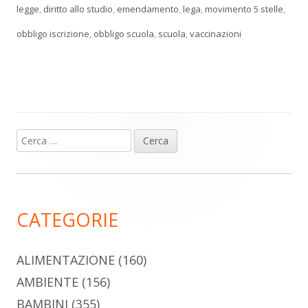
legge
,
diritto allo studio
,
emendamento
,
lega
,
movimento 5 stelle
,
obbligo iscrizione
,
obbligo scuola
,
scuola
,
vaccinazioni
Ricerca
Barra
per:
laterale
principale
CATEGORIE
ALIMENTAZIONE
(160)
AMBIENTE
(156)
BAMBINI
(355)