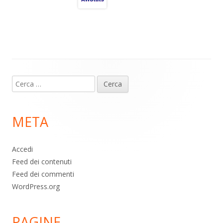
a
A
o
vi
m
p
o
di
p
k
Contenuto
Ricerca
piè
per:
di
META
pagina
Accedi
Feed dei contenuti
Feed dei commenti
WordPress.org
PAGINE