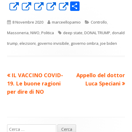
C
Apre
Apre
Apre
Apre
Apre
o
in
in
in
in
in
n
una
una
una
una
una
Pubblicato
Autore
Categorie
8 Novembre 2020
marceellopamio
Controllo
,
di
nuova
nuova
nuova
nuova
nuova
Tag
Massoneria
,
NWO
,
Politica
deep state
,
DONAL TRUMP
,
donald
vi
finestra
finestra
finestra
finestra
finestra
trump
,
elezsioni
,
governo invisibile
,
governo ombra
,
joe biden
di
Precedente
Nuovo
IL VACCINO COVID-
Appello del dottor
Navigazione
articolo:
articolo:
19. Le buone ragioni
Luca Speciani
articoli
per dire di NO
Ricerca
Barra