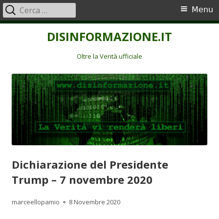
Ricerca
Menu
Menu
per:
principale
Vai
DISINFORMAZIONE.IT
al
contenuto
Oltre la Verità ufficiale
Dichiarazione del Presidente
Trump – 7 novembre 2020
Autore
Pubblicato
marceellopamio
8 Novembre 2020