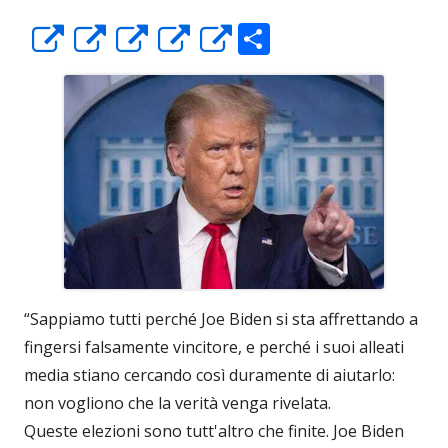
C
Apre
Apre
Apre
Apre
Apre
o
in
in
in
in
in
n
una
una
una
una
una
di
nuova
nuova
nuova
nuova
nuova
vi
finestra
finestra
finestra
finestra
finestra
di
“Sappiamo tutti perché Joe Biden si sta affrettando a
fingersi falsamente vincitore, e perché i suoi alleati
media stiano cercando così duramente di aiutarlo:
non vogliono che la verità venga rivelata.
Queste elezioni sono tutt'altro che finite. Joe Biden