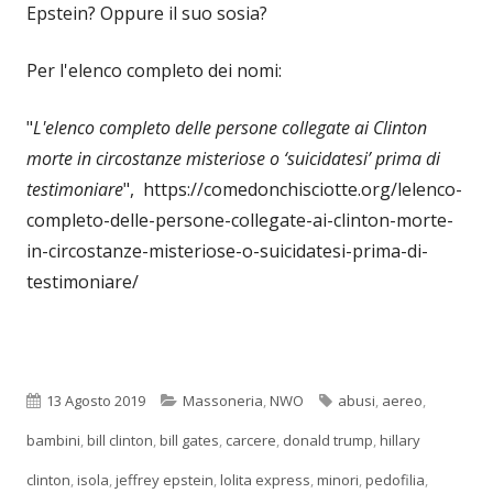
Epstein? Oppure il suo sosia?
Per l'elenco completo dei nomi:
"
L'elenco completo delle persone collegate ai Clinton
morte in circostanze misteriose o ‘suicidatesi’ prima di
testimoniare
", https://comedonchisciotte.org/lelenco-
completo-delle-persone-collegate-ai-clinton-morte-
in-circostanze-misteriose-o-suicidatesi-prima-di-
testimoniare/
Pubblicato
Categorie
Tag
13 Agosto 2019
Massoneria
,
NWO
abusi
,
aereo
,
bambini
,
bill clinton
,
bill gates
,
carcere
,
donald trump
,
hillary
clinton
,
isola
,
jeffrey epstein
,
lolita express
,
minori
,
pedofilia
,