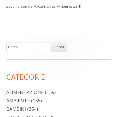
pedofilo
,
suicida
,
Vaccini
,
viaggi
,
william gates III
Ricerca
Barra
per:
laterale
principale
CATEGORIE
ALIMENTAZIONE
(159)
AMBIENTE
(155)
BAMBINI
(354)