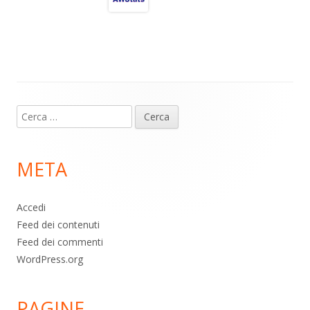
a
A
o
vi
m
p
o
di
p
k
Contenuto
Ricerca
piè
per:
di
META
pagina
Accedi
Feed dei contenuti
Feed dei commenti
WordPress.org
PAGINE