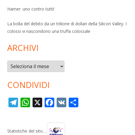
Hamer: uno contro tutti!
La bolla del debito da un trilione di dollari della Silicon Valley. I
colossi vi nascondono una truffa colossale
ARCHIVI
Archivi
CONDIVIDI
T
W
X
F
V
C
el
h
ac
K
o
e
at
e
n
gr
s
b
di
Statistiche del sito…