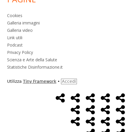
Cookies
Galleria immagini
Galleria video
Link utili
Podcast
Privacy Policy
Scienza e Arte della Salute
Statistiche Disinformazione.it
Utilizza
Tiny Framework
•
Accedi
Home
Alimentazione
Ambiente
Bambini
Bio
Menù
Page
social
Cancro
Controllo
Economia
Eso
link
Farmaci
Massoneria
NWO
Poli
Salute
Storia
Pod