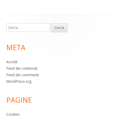
p
k
Contenuto
Ricerca
piè
per:
di
META
pagina
Accedi
Feed dei contenuti
Feed dei commenti
WordPress.org
PAGINE
Cookies