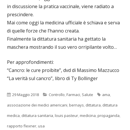
in discussione la pratica vaccinale, viene radiato a
prescindere.
Mai come oggi la medicina ufficiale è schiava e serva
di quelle forze che l’hanno creata.
Finalmente la dittatura sanitaria ha gettato la
maschera mostrando il suo vero orripilante volto…
Per approfondimenti:
“Cancro: le cure proibite”, dvd di Massimo Mazzucco
“La verità sul cancro”, libro di Ty Bollinger
Pubblicato
Categorie
Tag
29 Maggio 2018
Controllo
,
Farmaci
,
Salute
ama
,
associazione dei medici americani
,
bernays
,
dittatura
,
dittatura
medica
,
dittatura sanitaria
,
louis pasteur
,
medicina
,
propaganda
,
rapporto flexner
,
usa