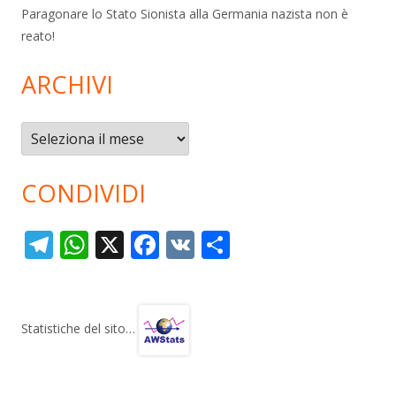
Paragonare lo Stato Sionista alla Germania nazista non è
reato!
ARCHIVI
Archivi
CONDIVIDI
T
W
X
F
V
C
el
h
ac
K
o
e
at
e
n
gr
s
b
di
Statistiche del sito…
a
A
o
vi
m
p
o
di