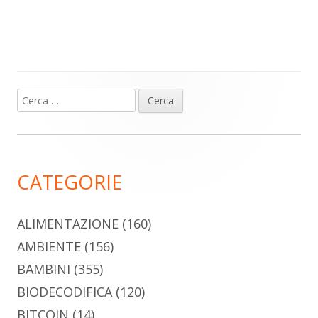
Ricerca
Barra
per:
laterale
principale
CATEGORIE
ALIMENTAZIONE
(160)
AMBIENTE
(156)
BAMBINI
(355)
BIODECODIFICA
(120)
BITCOIN
(14)