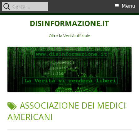
Ricerca
Menu
Menu
per:
principale
Vai
DISINFORMAZIONE.IT
al
contenuto
Oltre la Verità ufficiale
TAG:
ASSOCIAZIONE DEI MEDICI
AMERICANI