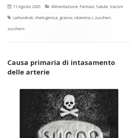
Pubblicato
Categorie
11 Agosto 2025
Alimentazione
,
Farmaci
,
Salute
,
Vaccini
Tag
carboidrati
,
chetogenica
,
grasso
,
vitamina c
,
zuccheri
,
zucchero
Causa primaria di intasamento
delle arterie