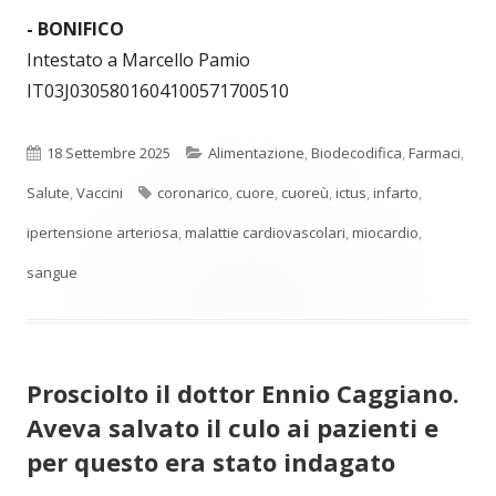
- BONIFICO
Intestato a Marcello Pamio
IT03J0305801604100571700510
Pubblicato
Categorie
18 Settembre 2025
Alimentazione
,
Biodecodifica
,
Farmaci
,
Tag
Salute
,
Vaccini
coronarico
,
cuore
,
cuoreù
,
ictus
,
infarto
,
ipertensione arteriosa
,
malattie cardiovascolari
,
miocardio
,
sangue
Prosciolto il dottor Ennio Caggiano.
Aveva salvato il culo ai pazienti e
per questo era stato indagato