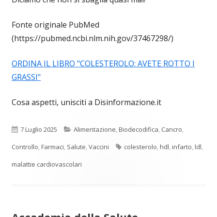
Fonte originale PubMed
(https://pubmed.ncbi.nlm.nih.gov/37467298/)
ORDINA IL LIBRO "COLESTEROLO: AVETE ROTTO I
GRASSI"
Cosa aspetti, unisciti a Disinformazione.it
Pubblicato
Categorie
7 Luglio 2025
Alimentazione
,
Biodecodifica
,
Cancro
,
Tag
Controllo
,
Farmaci
,
Salute
,
Vaccini
colesterolo
,
hdl
,
infarto
,
ldl
,
malattie cardiovascolari
Accademia della Salute