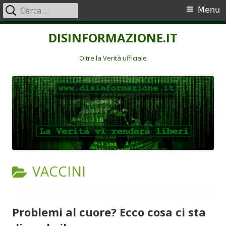
Ricerca
Menu
Menu
per:
principale
Vai
DISINFORMAZIONE.IT
al
contenuto
Oltre la Verità ufficiale
CATEGORIA:
VACCINI
Problemi al cuore? Ecco cosa ci sta