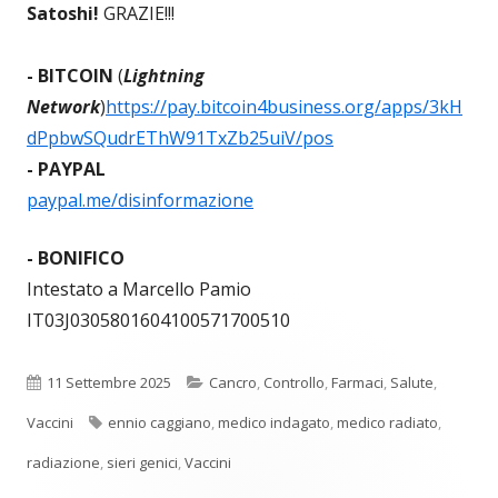
Satoshi!
GRAZIE!!!
- BITCOIN
(
Lightning
Network
)
https://pay.bitcoin4business.org/apps/3kH
dPpbwSQudrEThW91TxZb25uiV/pos
- PAYPAL
paypal.me/disinformazione
- BONIFICO
Intestato a Marcello Pamio
IT03J0305801604100571700510
Pubblicato
Categorie
11 Settembre 2025
Cancro
,
Controllo
,
Farmaci
,
Salute
,
Tag
Vaccini
ennio caggiano
,
medico indagato
,
medico radiato
,
radiazione
,
sieri genici
,
Vaccini