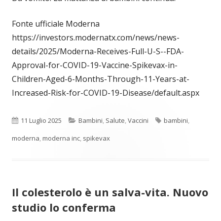
Fonte ufficiale Moderna
https://investors.modernatx.com/news/news-
details/2025/Moderna-Receives-Full-U-S--FDA-
Approval-for-COVID-19-Vaccine-Spikevax-in-
Children-Aged-6-Months-Through-11-Years-at-
Increased-Risk-for-COVID-19-Disease/default.aspx
Pubblicato
Categorie
Tag
11 Luglio 2025
Bambini
,
Salute
,
Vaccini
bambini
,
moderna
,
moderna inc
,
spikevax
Il colesterolo è un salva-vita. Nuovo
studio lo conferma