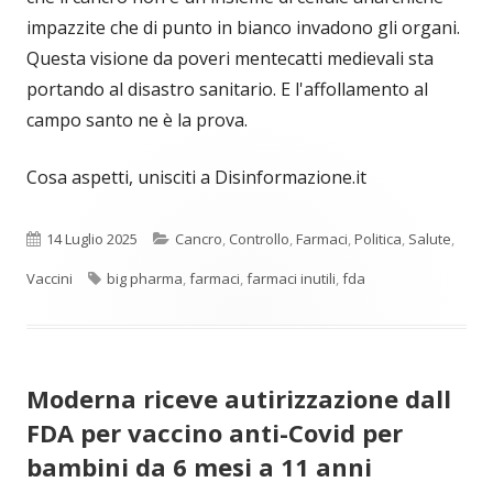
impazzite che di punto in bianco invadono gli organi.
Questa visione da poveri mentecatti medievali sta
portando al disastro sanitario. E l'affollamento al
campo santo ne è la prova.
Cosa aspetti, unisciti a Disinformazione.it
Pubblicato
Categorie
14 Luglio 2025
Cancro
,
Controllo
,
Farmaci
,
Politica
,
Salute
,
Tag
Vaccini
big pharma
,
farmaci
,
farmaci inutili
,
fda
Moderna riceve autirizzazione dall
FDA per vaccino anti-Covid per
bambini da 6 mesi a 11 anni