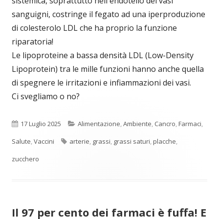
sistemica, soprattutto nell'endotelio dei vasi
sanguigni, costringe il fegato ad una iperproduzione
di colesterolo LDL che ha proprio la funzione
riparatoria!
Le lipoproteine a bassa densità LDL (Low-Density
Lipoprotein) tra le mille funzioni hanno anche quella
di spegnere le irritazioni e infiammazioni dei vasi.
Ci svegliamo o no?
Pubblicato
Categorie
17 Luglio 2025
Alimentazione
,
Ambiente
,
Cancro
,
Farmaci
,
Tag
Salute
,
Vaccini
arterie
,
grassi
,
grassi saturi
,
placche
,
zucchero
Il 97 per cento dei farmaci è fuffa! E