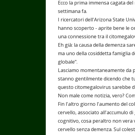
Ecco la prima immensa cagata del 
settimana fa.
I ricercatori dell'Arizona State Un
hanno scoperto - aprite bene le or
una connessione tra il citomegalo
Eh già: la causa della demenza sa
ma uno della cosiddetta famiglia d
globale".
Lasciamo momentaneamente da part
stanno gentilmente dicendo che tut
questo citomegalovirus sarebbe diff
Non male come notizia, vero? Com
Fin l'altro giorno l'aumento del co
cervello, associato all'accumulo di
cognitivo, cosa peraltro non vera 
cervello senza demenza. Sul coles