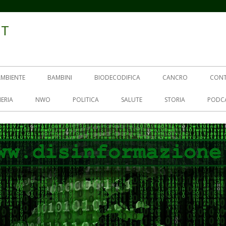
IT
AMBIENTE
BAMBINI
BIODECODIFICA
CANCRO
CON
ERIA
NWO
POLITICA
SALUTE
STORIA
PODC