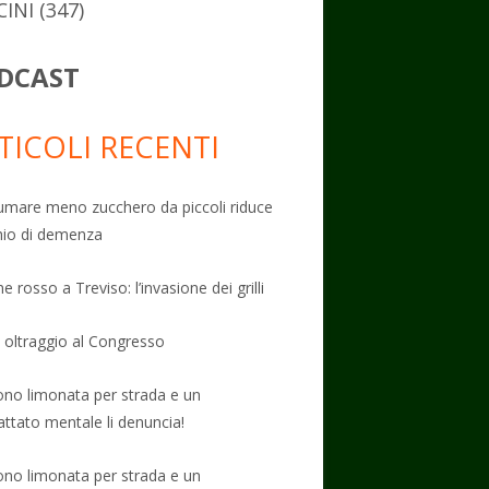
CINI
(347)
DCAST
TICOLI RECENTI
mare meno zucchero da piccoli riduce
schio di demenza
e rosso a Treviso: l’invasione dei grilli
: oltraggio al Congresso
no limonata per strada e un
attato mentale li denuncia!
no limonata per strada e un