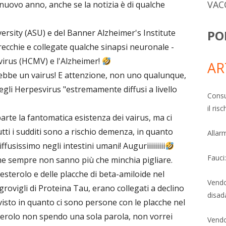
VAC
nuovo anno, anche se la notizia è di qualche
PO
iversity (ASU) e del Banner Alzheimer's Institute
ecchie e collegate qualche sinapsi neuronale -
virus (HCMV) e l'Alzheimer!
AR
rebbe un vairus! E attenzione, non uno qualunque,
egli Herpesvirus "estremamente diffusi a livello
Consu
il ri
e la fantomatica esistenza dei vairus, ma ci
ti i sudditi sono a rischio demenza, in quanto
Allarm
usissimo negli intestini umani! Auguriiiiiiiii
Fauci
e sempre non sanno più che minchia pigliare.
lesterolo e delle placche di beta-amiloide nel
Vendo
 grovigli di Proteina Tau, erano collegati a declino
disad
visto in quanto ci sono persone con le placche nel
terolo non spendo una sola parola, non vorrei
Vendo