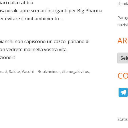
iari dalla rabbia.
disad
usa virale apre scenari intriganti per Big Pharma:
Parag
er evitare il rimbambimento…
nazis
AR
ianchi non capiscono un cazzo: parlano di
on vedrete mai nella vostra vita.
Archi
zione.it
Tag
maci
,
Salute
,
Vaccini
alzheimer
,
citomegalovirus
,
CO
Stati