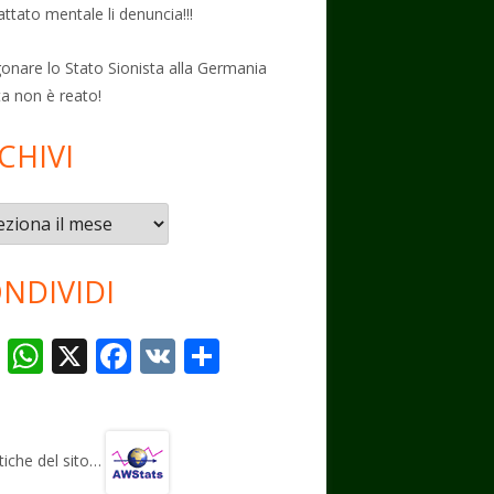
attato mentale li denuncia!!!
onare lo Stato Sionista alla Germania
ta non è reato!
CHIVI
vi
NDIVIDI
T
W
X
F
V
C
el
h
ac
K
o
e
at
e
n
gr
s
b
di
stiche del sito…