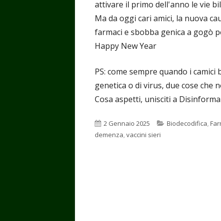
attivare il primo dell'anno le vie bil
Ma da oggi cari amici, la nuova ca
farmaci e sbobba genica a gogò p
Happy New Year
PS: come sempre quando i camici b
genetica o di virus, due cose che n
Cosa aspetti, unisciti a Disinforma
Pubblicato
Categorie
2 Gennaio 2025
Biodecodifica
,
Far
demenza
,
vaccini sieri