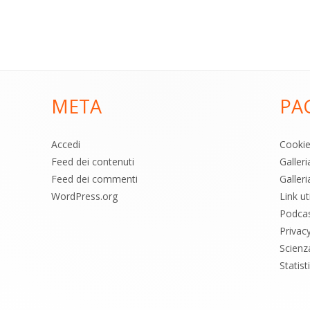
META
PA
Accedi
Cooki
Feed dei contenuti
Galler
Feed dei commenti
Galleri
WordPress.org
Link uti
Podca
Privac
Scienz
Statis