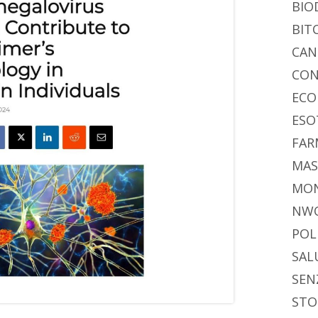
BIO
BIT
CAN
CON
ECO
ESO
FAR
MAS
MO
NW
POL
SAL
SEN
STO