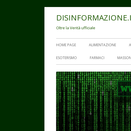
Vai
DISINFORMAZIONE.
al
contenuto
Oltre la Verità ufficiale
Menu
HOME PAGE
ALIMENTAZIONE
principale
ESOTERISMO
FARMACI
MASSON