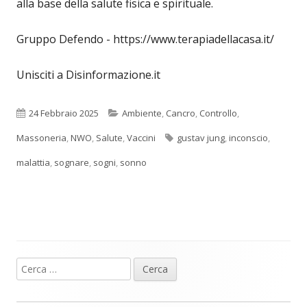
alla base della salute fisica e spirituale.
Gruppo Defendo - https://www.terapiadellacasa.it/
Unisciti a Disinformazione.it
Pubblicato
Categorie
24 Febbraio 2025
Ambiente
,
Cancro
,
Controllo
,
Tag
Massoneria
,
NWO
,
Salute
,
Vaccini
gustav jung
,
inconscio
,
malattia
,
sognare
,
sogni
,
sonno
Ricerca
Barra
per:
laterale