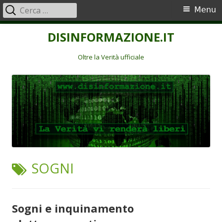
Ricerca
Menu
Menu
per:
principale
Vai
DISINFORMAZIONE.IT
al
contenuto
Oltre la Verità ufficiale
TAG:
SOGNI
Sogni e inquinamento