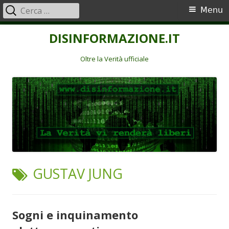
Ricerca
Menu
Menu
per:
principale
Vai
DISINFORMAZIONE.IT
al
contenuto
Oltre la Verità ufficiale
TAG:
GUSTAV JUNG
Sogni e inquinamento