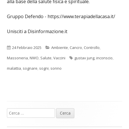
alla base della salute fisica e spirituale.
Gruppo Defendo - https://www.terapiadellacasa.it/
Unisciti a Disinformazione.it
Pubblicato
Categorie
24 Febbraio 2025
Ambiente
,
Cancro
,
Controllo
,
Tag
Massoneria
,
NWO
,
Salute
,
Vaccini
gustav jung
,
inconscio
,
malattia
,
sognare
,
sogni
,
sonno
Ricerca
Barra
per:
laterale