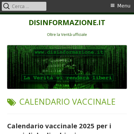
Ricerca
Menu
Menu
per:
principale
Vai
DISINFORMAZIONE.IT
al
contenuto
Oltre la Verità ufficiale
TAG:
CALENDARIO VACCINALE
Calendario vaccinale 2025 per i