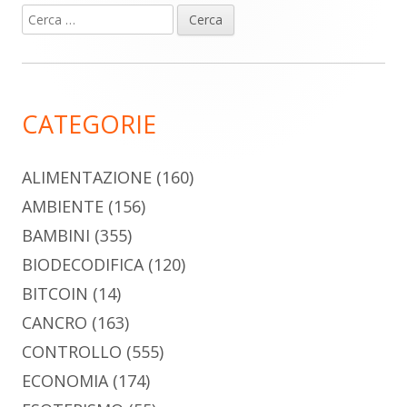
Ricerca
Barra
per:
laterale
principale
CATEGORIE
ALIMENTAZIONE
(160)
AMBIENTE
(156)
BAMBINI
(355)
BIODECODIFICA
(120)
BITCOIN
(14)
CANCRO
(163)
CONTROLLO
(555)
ECONOMIA
(174)