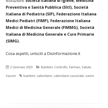
istituzioni:
Società Italiana di Igiene, Medicina
Preventiva e Sanità Pubblica (SItI), Società
Italiana di Pediatria (SIP), Federazione Italiana
Medici Pediatri (FIMP), Federazione Italiana
Medici di Medicina Generale (FIMMG), Società
Italiana di Medicina Generale e Cure Primarie
(SIMG).
Cosa aspetti, unisciti a Disinformazione.it
Pubblicato
Categorie
2 Gennaio 2025
Bambini
,
Controllo
,
Farmaci
,
Salute
,
Tag
Vaccini
bambini
,
calendario
,
calendario vaccinale
,
vacini