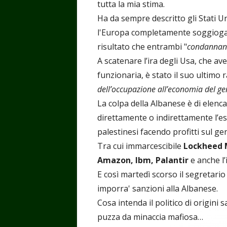
tutta la mia stima.
Ha da sempre descritto gli Stati Un
l'Europa completamente soggiogat
risultato che entrambi "
condannano
A scatenare l’ira degli Usa, che av
funzionaria, è stato il suo ultimo 
dell’occupazione all’economia del ge
La colpa della Albanese è di elen
direttamente o indirettamente l’ese
palestinesi facendo profitti sul ge
Tra cui immarcescibile
Lockheed M
Amazon, Ibm, Palantir
e anche l’
E così martedì scorso il segretari
imporra' sanzioni alla Albanese.
Cosa intenda il politico di origini
puzza da minaccia mafiosa…