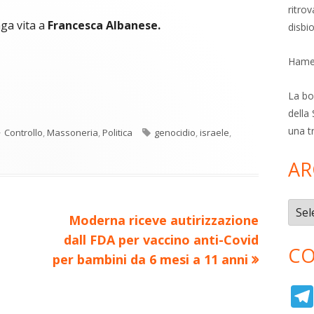
ritro
ga vita a
Francesca Albanese.
disbi
Hamer
C
re
La bol
o
della 
una t
Categorie
Tag
Controllo
,
Massoneria
,
Politica
genocidio
,
israele
,
n
a
di
ova
AR
vi
ra
estra
di
Archi
Nuovo
Moderna riceve autirizzazione
articolo:
dall FDA per vaccino anti-Covid
CO
per bambini da 6 mesi a 11 anni