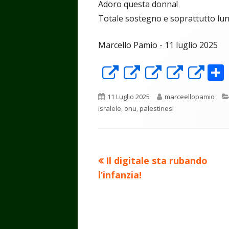
Adoro questa donna!
Totale sostegno e soprattutto lun
Marcello Pamio - 11 luglio 2025
Apre
Apre
Apre
Apre
Ap
in
in
in
in
in
Pubblicato
Autore
11 Luglio 2025
marceellopamio
una
una
una
una
un
isralele
,
onu
,
palestinesi
nuova
nuova
nuova
nuova
nu
finestra
finestra
finestra
finest
fin
Precedente
Il digitale sta rubando
Navigazione
articolo:
l’infanzia!
articoli