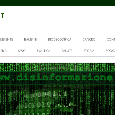
IT
AMBIENTE
BAMBINI
BIODECODIFICA
CANCRO
CON
ERIA
NWO
POLITICA
SALUTE
STORIA
PODC