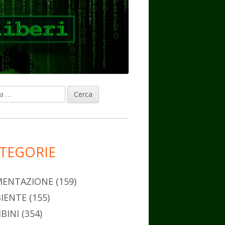
ca
rra
erale
ncipale
TEGORIE
MENTAZIONE
(159)
IENTE
(155)
BINI
(354)