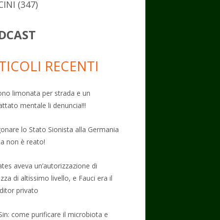
CINI
(347)
DCAST
TICOLI RECENTI
no limonata per strada e un
attato mentale li denuncia!!!
onare lo Stato Sionista alla Germania
ta non è reato!
Gates aveva un’autorizzazione di
zza di altissimo livello, e Fauci era il
ditor privato
Sin: come purificare il microbiota e