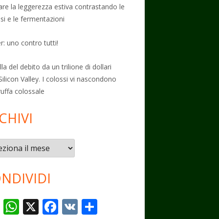
vare la leggerezza estiva contrastando le
osi e le fermentazioni
: uno contro tutti!
la del debito da un trilione di dollari
Silicon Valley. I colossi vi nascondono
ruffa colossale
CHIVI
vi
NDIVIDI
T
W
X
F
V
C