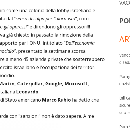
VAC
iti come una colonia della lobby israeliana e
a dal "
senso di colpa per l'olocausto
", con il
PO
 gli oppressi"
e difendono gli oppressori!!!
eva già chiesto in passato la rimozione della
AR
rapporto per l'ONU, intitolato “
Dall’economia
nocidio”
, presentato la settimana scorsa.
Vendo
care almeno 45 aziende private che sosterrebbero
disad
rcito israeliano e l’occupazione dei territori
nocidio.
Parag
artin, Caterpillar, Google, Microsoft,
nazis
italiana
Leonardo.
Bill 
o di Stato americano
Marco Rubio
ha detto che
sicure
suo e
 sarde con "sanzioni" non è dato sapere. A me
Para 