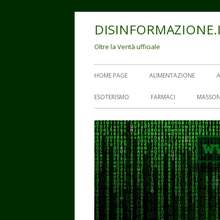
Vai
DISINFORMAZIONE.
al
contenuto
Oltre la Verità ufficiale
Menu
HOME PAGE
ALIMENTAZIONE
principale
ESOTERISMO
FARMACI
MASSON