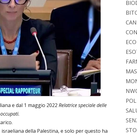
di
BIO
BIT
CAN
CON
ECO
ESO
FAR
MAS
MO
NW
POL
aliana e dal 1 maggio 2022
Relatrice speciale delle
SAL
 occupati.
SEN
arico.
STO
 israeliana della Palestina, e solo per questo ha