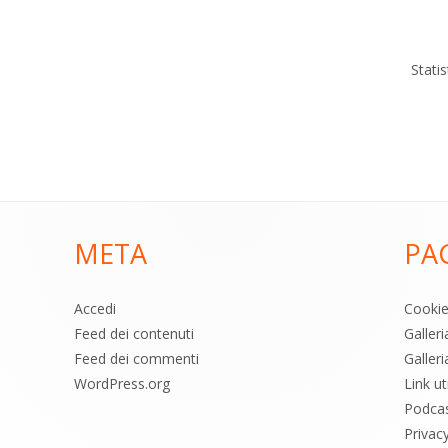
Stati
META
PA
Accedi
Cooki
Feed dei contenuti
Galler
Feed dei commenti
Galleri
WordPress.org
Link uti
Podca
Privac