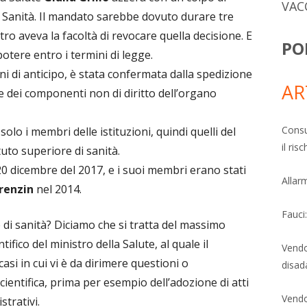
VAC
i Sanità. Il mandato sarebbe dovuto durare tre
tro aveva la facoltà di revocare quella decisione. E
PO
tere entro i termini di legge.
i di anticipo, è stata confermata dalla spedizione
AR
e dei componenti non di diritto dell’organo
Consu
lo i membri delle istituzioni, quindi quelli del
il ri
ituto superiore di sanità.
l 20 dicembre del 2017, e i suoi membri erano stati
Allarm
renzin
nel 2014.
Fauci
 di sanità? Diciamo che si tratta del massimo
fico del ministro della Salute, al quale il
Vendo
 casi in cui vi è da dirimere questioni o
disad
ientifica, prima per esempio dell’adozione di atti
Vendo
strativi.