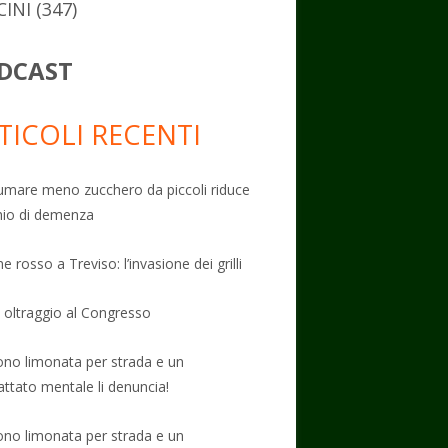
CINI
(347)
DCAST
TICOLI RECENTI
mare meno zucchero da piccoli riduce
schio di demenza
e rosso a Treviso: l’invasione dei grilli
: oltraggio al Congresso
no limonata per strada e un
attato mentale li denuncia!
no limonata per strada e un