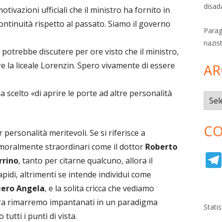
disad
ivazioni ufficiali che il ministro ha fornito in
ontinuità rispetto al passato. Siamo il governo
Parag
nazis
otrebbe discutere per ore visto che il ministro,
 la liceale Lorenzin. Spero vivamente di essere
AR
 scelto «di aprire le porte ad altre personalità
Archi
CO
personalità meritevoli. Se si riferisce a
oralmente straordinari come il dottor
Roberto
rrino
, tanto per citarne qualcuno, allora il
idi, altrimenti se intende individui come
Piero Angela
, e la solita cricca che vediamo
ra rimarremo impantanati in un paradigma
Stati
 tutti i punti di vista.