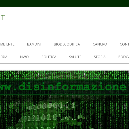
IT
AMBIENTE
BAMBINI
BIODECODIFICA
CANCRO
CON
ERIA
NWO
POLITICA
SALUTE
STORIA
PODC