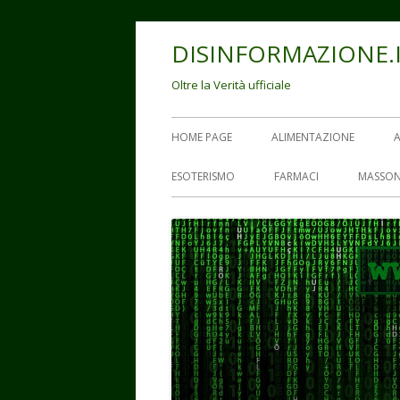
Vai
DISINFORMAZIONE.
al
contenuto
Oltre la Verità ufficiale
Menu
HOME PAGE
ALIMENTAZIONE
principale
ESOTERISMO
FARMACI
MASSON