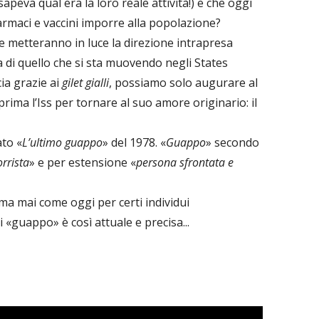
apeva qual era la loro reale attività!) e che oggi
farmaci e vaccini imporre alla popolazione?
e metteranno in luce la direzione intrapresa
a di quello che si sta muovendo negli States
cia grazie ai
gilet gialli
, possiamo solo augurare al
prima l’Iss per tornare al suo amore originario: il
ato «
L’ultimo guappo
» del 1978. «
Guappo
» secondo
rrista
» e per estensione «
persona sfrontata e
 ma mai come oggi per certi individui
i «guappo» è così attuale e precisa...