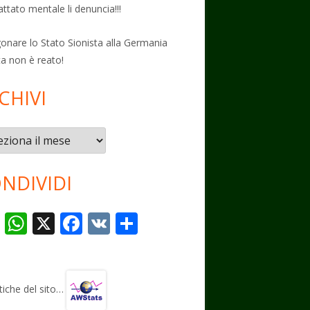
attato mentale li denuncia!!!
onare lo Stato Sionista alla Germania
ta non è reato!
CHIVI
vi
NDIVIDI
T
W
X
F
V
C
el
h
ac
K
o
e
at
e
n
gr
s
b
di
stiche del sito…