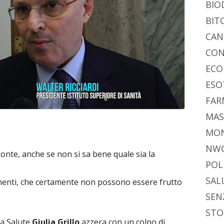
BIO
BIT
CAN
CON
ECO
ESO
FAR
MAS
MO
NW
onte, anche se non si sa bene quale sia la
POL
SAL
dimenti, che certamente non possono essere frutto
SEN
STO
la Salute
Giulia Grillo
azzera con un colpo di