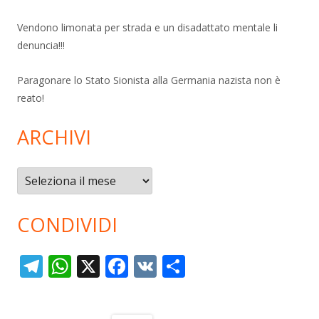
Vendono limonata per strada e un disadattato mentale li
denuncia!!!
Paragonare lo Stato Sionista alla Germania nazista non è
reato!
ARCHIVI
Archivi
CONDIVIDI
T
W
X
F
V
C
el
h
ac
K
o
e
at
e
n