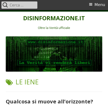
Ricerca
Menu
Menu
per:
principale
Vai
DISINFORMAZIONE.IT
al
contenuto
Oltre la Verità ufficiale
TAG:
LE IENE
Qualcosa si muove all’orizzonte?