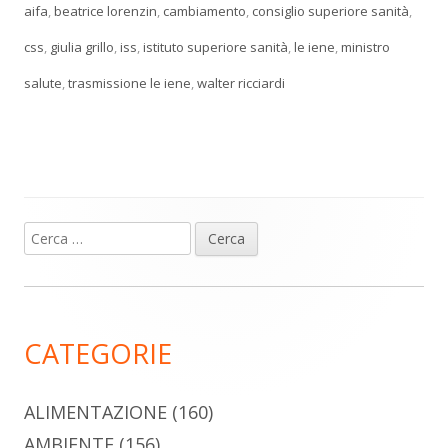
aifa
,
beatrice lorenzin
,
cambiamento
,
consiglio superiore sanità
,
css
,
giulia grillo
,
iss
,
istituto superiore sanità
,
le iene
,
ministro
salute
,
trasmissione le iene
,
walter ricciardi
Ricerca
Barra
per:
laterale
principale
CATEGORIE
ALIMENTAZIONE
(160)
AMBIENTE
(156)