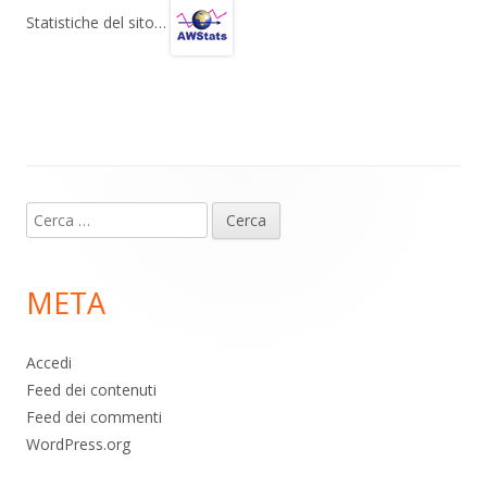
gr
s
b
di
Statistiche del sito…
a
A
o
vi
m
p
o
di
p
k
Contenuto
Ricerca
piè
per:
di
META
pagina
Accedi
Feed dei contenuti
Feed dei commenti
WordPress.org