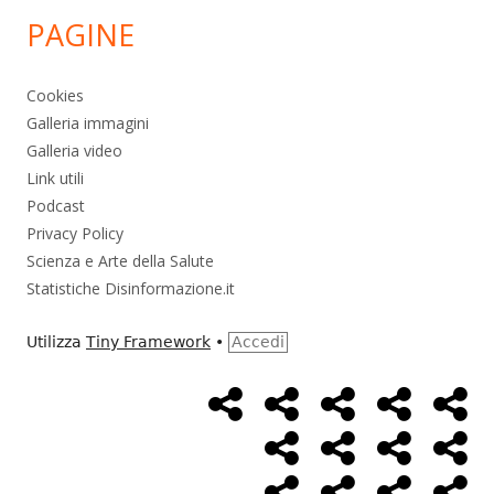
PAGINE
Cookies
Galleria immagini
Galleria video
Link utili
Podcast
Privacy Policy
Scienza e Arte della Salute
Statistiche Disinformazione.it
Utilizza
Tiny Framework
•
Accedi
Home
Alimentazione
Ambiente
Bambini
Bio
Menù
Page
social
Cancro
Controllo
Economia
Eso
link
Farmaci
Massoneria
NWO
Poli