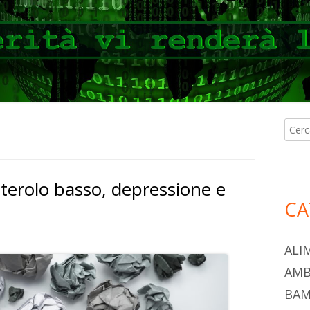
Ricer
Ba
per:
lat
sterolo basso, depressione e
pri
CA
ALI
AMB
BAM