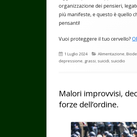
organizzazione dei pensieri, legat
più manifeste, e questo è quello c
pensanti!
Vuoi proteggere il tuo cervello?
O
Pubblicato
Categorie
1 Luglio 2024
Alimentazione
,
Biode
depressione
,
grassi
,
suicidi
,
suicidio
Malori improvvisi, dece
forze dell’ordine.