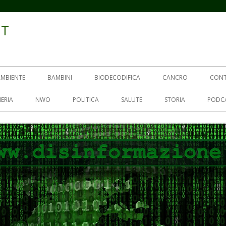
IT
AMBIENTE
BAMBINI
BIODECODIFICA
CANCRO
CON
ERIA
NWO
POLITICA
SALUTE
STORIA
PODC