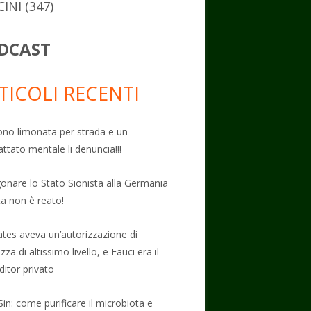
CINI
(347)
DCAST
TICOLI RECENTI
no limonata per strada e un
attato mentale li denuncia!!!
onare lo Stato Sionista alla Germania
ta non è reato!
Gates aveva un’autorizzazione di
zza di altissimo livello, e Fauci era il
ditor privato
Sin: come purificare il microbiota e