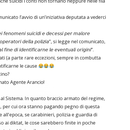
che suicidi i conti non tornano neppure nelle fila
nicato l’avvio di un’iniziativa deputata a vederci
𝘪 𝘧𝘦𝘯𝘰𝘮𝘦𝘯𝘪 𝘴𝘶𝘪𝘤𝘪𝘥𝘪 𝘦 𝘥𝘦𝘤𝘦𝘴𝘴𝘪 𝘱𝘦𝘳 𝘮𝘢𝘭𝘰𝘳𝘦
𝘨𝘭𝘪 𝘰𝘱𝘦𝘳𝘢𝘵𝘰𝘳𝘪 𝘥𝘦𝘭𝘭𝘢 𝘱𝘰𝘭𝘪𝘻𝘪𝘢”, si legge nel comunicato,
 𝘧𝘪𝘯𝘦 𝘥𝘪 𝘪𝘥𝘦𝘯𝘵𝘪𝘧𝘪𝘤𝘢𝘳𝘯𝘦 𝘭𝘦 𝘦𝘷𝘦𝘯𝘵𝘶𝘢𝘭𝘪 𝘰𝘳𝘪𝘨𝘪𝘯𝘪”.
cati (a parte rare eccezioni, sempre in combutta
ntificarne le cause
tino?
amato Agente Arancio!
 al Sistema. In quanto braccio armato del regime,
ah, per cui ora stanno pagando pegno di questa
all'epoca, se carabinieri, polizia e guardia di
so ai diktat, le cose sarebbero finite in poche