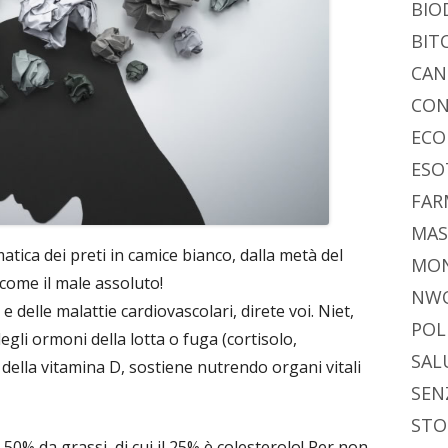
BIO
BIT
CAN
CON
ECO
ESO
FAR
MAS
atica dei preti in camice bianco, dalla metà del
MO
 come il male assoluto!
NW
 delle malattie cardiovascolari, direte voi. Niet,
POL
egli ormoni della lotta o fuga (cortisolo,
SAL
e della vitamina D, sostiene nutrendo organi vitali
SEN
STO
il 50% da grassi, di cui il 25% è colesterolo! Per non