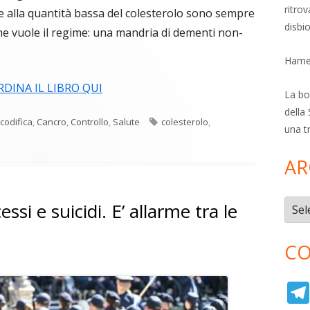
ritro
e alla quantità bassa del colesterolo sono sempre
disbi
he vuole il regime: una mandria di dementi non-
Hamer
RDINA IL LIBRO QUI
La bol
della 
Tag
codifica
,
Cancro
,
Controllo
,
Salute
colesterolo
,
una t
AR
Archi
ssi e suicidi. E’ allarme tra le
CO