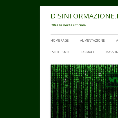
Vai
DISINFORMAZIONE.
al
contenuto
Oltre la Verità ufficiale
Menu
HOME PAGE
ALIMENTAZIONE
principale
ESOTERISMO
FARMACI
MASSON