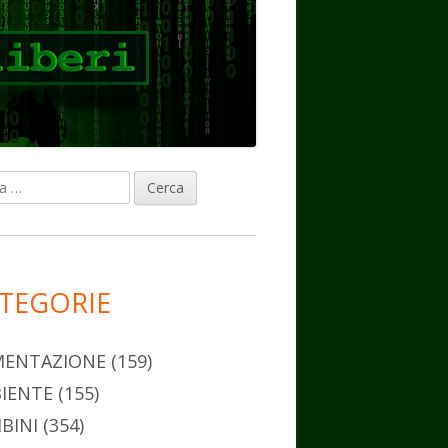
ca
rra
erale
ncipale
TEGORIE
MENTAZIONE
(159)
IENTE
(155)
BINI
(354)