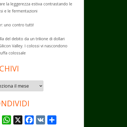
vare la leggerezza estiva contrastando le
osi e le fermentazioni
: uno contro tutti!
la del debito da un trilione di dollari
Silicon Valley. I colossi vi nascondono
ruffa colossale
CHIVI
vi
NDIVIDI
T
W
X
F
V
C