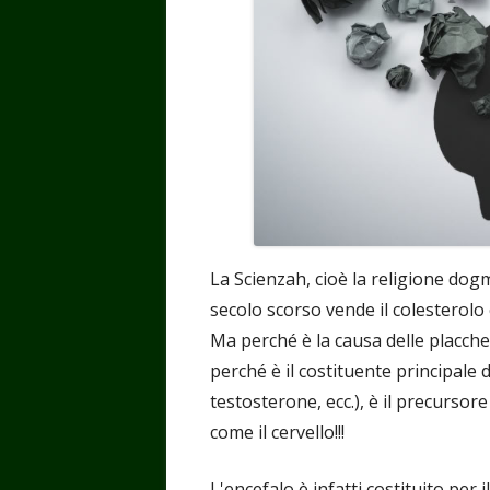
La Scienzah, cioè la religione dogm
secolo scorso vende il colesterolo
Ma perché è la causa delle placche e
perché è il costituente principale d
testosterone, ecc.), è il precursor
come il cervello!!!
L'encefalo è infatti costituito per 