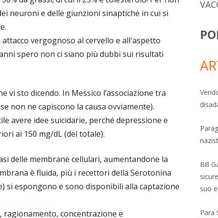
VAC
ei neuroni e delle giunzioni sinaptiche in cui si
e.
PO
n attacco vergognoso al cervello e all'aspetto
anni spero non ci siano più dubbi sui risultati
AR
he vi sto dicendo. In Messico l’associazione tra
Vendo
disad
e se non ne capiscono la causa ovviamente).
acile avere idee suicidarie, perché depressione e
Parag
iori ai 150 mg/dL (del totale).
nazis
tasi delle membrane cellulari, aumentandone la
Bill 
embrana è fluida, più i recettori della Serotonina
sicure
) si espongono e sono disponibili alla captazione
suo e
Para 
o, ragionamento, concentrazione e