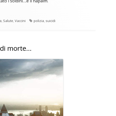
to i soldini….e il napalm.
Tag
ca
,
Salute
,
Vaccini
polizia
,
suicidi
a di morte…