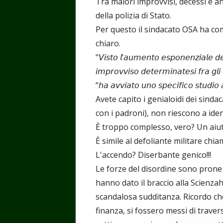
Tra malori improvvisi, decessi e an
della polizia di Stato.
Per questo il sindacato OSA ha comu
chiaro.
"𝘝𝘪𝘴𝘵𝘰 𝘭’𝘢𝘶𝘮𝘦𝘯𝘵𝘰 𝘦𝘴𝘱𝘰𝘯𝘦𝘯𝘻𝘪𝘢𝘭𝘦 𝘥𝘦
𝘪𝘮𝘱𝘳𝘰𝘷𝘷𝘪𝘴𝘰 𝘥𝘦𝘵𝘦𝘳𝘮𝘪𝘯𝘢𝘵𝘦𝘴𝘪 𝘧𝘳𝘢 
“𝘩𝘢 𝘢𝘷𝘷𝘪𝘢𝘵𝘰 𝘶𝘯𝘰 𝘴𝘱𝘦𝘤𝘪𝘧𝘪𝘤𝘰 𝘴𝘵𝘶𝘥𝘪𝘰 𝘢𝘭
Avete capito i genialoidi dei sinda
con i padroni), non riescono a ide
È troppo complesso, vero? Un aiu
È simile al defoliante militare chi
L'accendo? Diserbante genico!!!
Le forze del disordine sono prone
hanno dato il braccio alla Scienz
scandalosa sudditanza. Ricordo che 
finanza, si fossero messi di traver