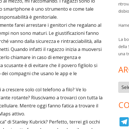
o al mezzo, mi raccomando. I ragazzi sono lo
ritro
 lo smartphone è uno strumento e come tale
disbi
sponsabilità è genitoriale.
mente farei arrestare i genitori che regalano al
Hamer
 tempi non sono maturi. Le giustificazioni fanno
La bol
rché vanno dalla sicurezza e rintracciabilità, alla
della 
hetti. Quando infatti il ragazzo inizia a muoversi
una t
erlo chiamare in caso di emergenza e
 scusante è di evitare che il povero figliolo si
AR
o dei compagni che usano le app e le
Archi
crescere solo col telefono a filo? Ve lo
rante rotante? Riuscivamo a trovarci con tutta la
CO
ellulare. Mentre oggi fanno fatica a trovare il
Maps attivo.
ca" di Stanley Kubrick? Perfetto, terrei gli occhi