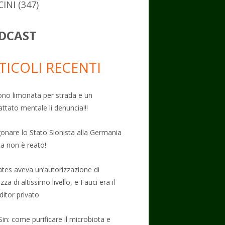
CINI
(347)
DCAST
TICOLI RECENTI
no limonata per strada e un
attato mentale li denuncia!!!
onare lo Stato Sionista alla Germania
ta non è reato!
Gates aveva un’autorizzazione di
zza di altissimo livello, e Fauci era il
ditor privato
Sin: come purificare il microbiota e