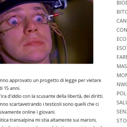
BIO
BIT
CAN
CON
ECO
ESO
FAR
MAS
MO
anno approvato un progetto di legge per vietare
NW
di 15 anni.
POL
 d'iddio con la scusante della libertà, dei diritti.
SAL
nno scartavetrando i testicoli sono quelli che ci
SEN
ivamente online i giovani.
tica transalpina mi stia altamente sui maroni,
STO