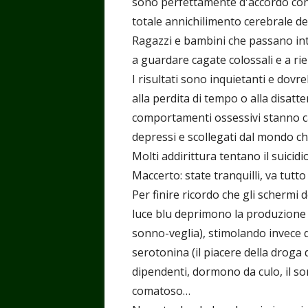
sono perfettamente d'accordo con 
totale annichilimento cerebrale de
Ragazzi e bambini che passano int
a guardare cagate colossali e a riem
I risultati sono inquietanti e dovr
alla perdita di tempo o alla disatte
comportamenti ossessivi stanno ca
depressi e scollegati dal mondo c
Molti addirittura tentano il suicid
Maccerto: state tranquilli, va tutt
Per finire ricordo che gli schermi de
luce blu deprimono la produzione 
sonno-veglia), stimolando invece qu
serotonina (il piacere della droga 
dipendenti, dormono da culo, il so
comatoso…