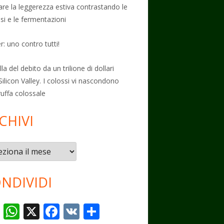
vare la leggerezza estiva contrastando le
osi e le fermentazioni
: uno contro tutti!
la del debito da un trilione di dollari
Silicon Valley. I colossi vi nascondono
ruffa colossale
CHIVI
vi
NDIVIDI
T
W
X
F
V
C