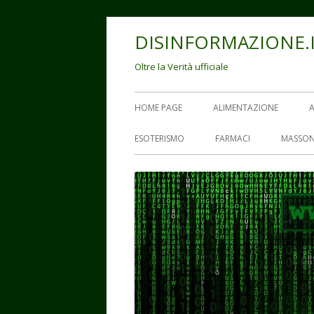
Vai
DISINFORMAZIONE.
al
contenuto
Oltre la Verità ufficiale
Menu
HOME PAGE
ALIMENTAZIONE
principale
ESOTERISMO
FARMACI
MASSON