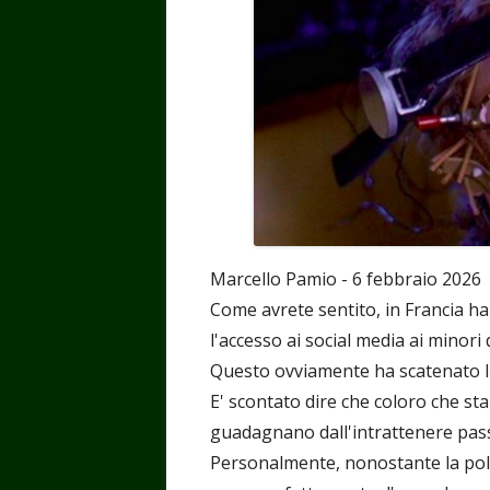
Marcello Pamio - 6 febbraio 2026
Come avrete sentito, in Francia h
l'accesso ai social media ai minori 
Questo ovviamente ha scatenato l'ira
E' scontato dire che coloro che sta
guadagnano dall'intrattenere pass
Personalmente, nonostante la poli