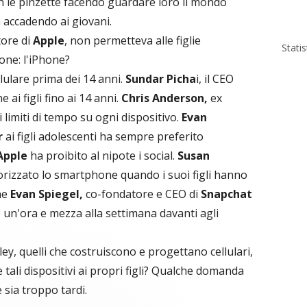
on le pinzette facendo guardare loro il mondo
 accadendo ai giovani.
tore di
Apple
, non permetteva alle figlie
Stati
ione: l'iPhone?
ellulare prima dei 14 anni.
Sundar Picha
i, il CEO
ai figli fino ai 14 anni.
Chris Anderson,
ex
i limiti di tempo su ogni dispositivo.
Evan
r
ai figli adolescenti ha sempre preferito
Apple
ha proibito al nipote i social.
Susan
rizzato lo smartphone quando i suoi figli hanno
ine
Evan Spiegel,
co-fondatore e CEO di
Snapchat
 un'ora e mezza alla settimana davanti agli
ley, quelli che costruiscono e progettano cellulari,
tali dispositivi ai propri figli? Qualche domanda
sia troppo tardi.