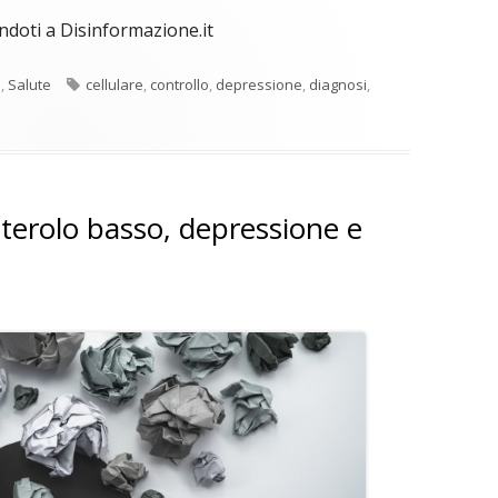
endoti a Disinformazione.it
Tag
o
,
Salute
cellulare
,
controllo
,
depressione
,
diagnosi
,
sterolo basso, depressione e