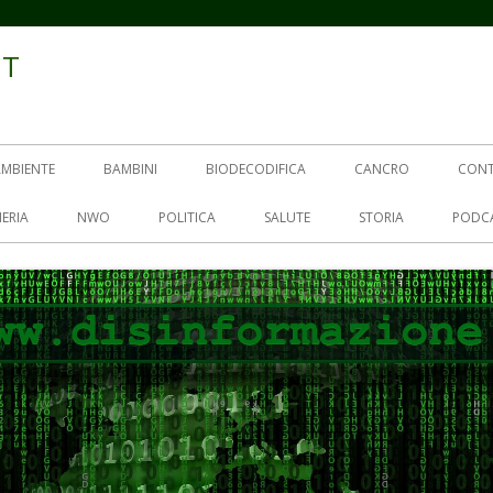
IT
AMBIENTE
BAMBINI
BIODECODIFICA
CANCRO
CON
ERIA
NWO
POLITICA
SALUTE
STORIA
PODC