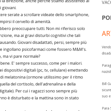
la direzione, anche perché stiamo assistendo al
VAC
i giovani.
ere serate a scrollare videate dello smartphone,
PO
pirsi il cervello di amenità.
ebbero preoccupare tutti. Non mi riferisco solo
AR
nzione, ma ai gravi disturbi cognitivi che tali
usando. Giovani disadattati, persi, sempre più
Vendo
he ingollano psicofarmaci come fossero M&M's.
disad
io, ma vi pare normale?
o bene. E' sempre successo, come per i malori.
Parag
i dispositivi digitali (pc, tv, cellulare) emettendo
nazis
di melatonina (ormone utilissimo per il ritmo
Bill 
ella del cortisolo, dell'adrenalina e della
sicure
digitale). Per cui i ragazzi sono sempre più
suo e
nno è disturbato e la mattina sono in stato
Para 