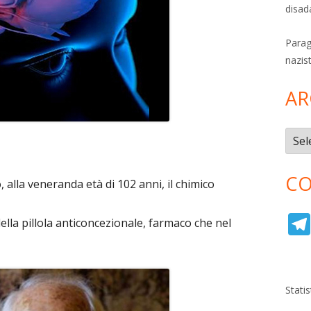
disad
Parag
nazis
AR
Archi
CO
 alla veneranda età di 102 anni, il chimico
ella pillola anticoncezionale, farmaco che nel
Stati