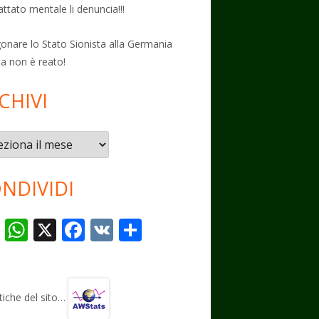
attato mentale li denuncia!!!
onare lo Stato Sionista alla Germania
ta non è reato!
CHIVI
vi
NDIVIDI
T
W
X
F
V
C
el
h
ac
K
o
e
at
e
n
gr
s
b
di
stiche del sito…