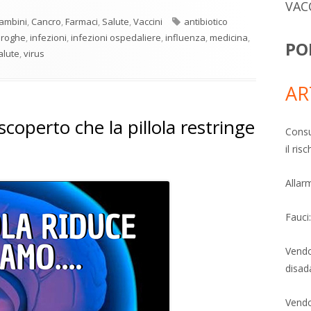
VAC
Tag
ambini
,
Cancro
,
Farmaci
,
Salute
,
Vaccini
antibiotico
droghe
,
infezioni
,
infezioni ospedaliere
,
influenza
,
medicina
,
PO
alute
,
virus
AR
operto che la pillola restringe
Consu
il ri
Allarm
Fauci
Vendo
disad
Vendo