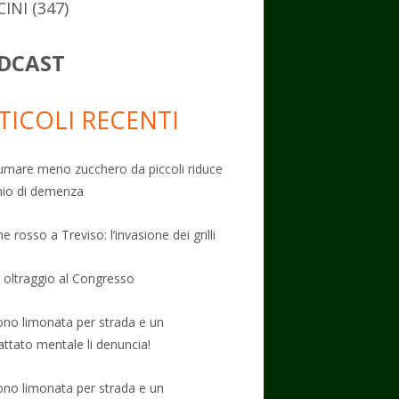
CINI
(347)
DCAST
TICOLI RECENTI
mare meno zucchero da piccoli riduce
schio di demenza
e rosso a Treviso: l’invasione dei grilli
: oltraggio al Congresso
no limonata per strada e un
attato mentale li denuncia!
no limonata per strada e un