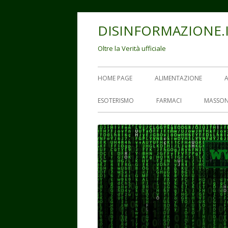
Vai
DISINFORMAZIONE.
al
contenuto
Oltre la Verità ufficiale
Menu
HOME PAGE
ALIMENTAZIONE
principale
ESOTERISMO
FARMACI
MASSON