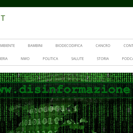
IT
AMBIENTE
BAMBINI
BIODECODIFICA
CANCRO
CON
ERIA
NWO
POLITICA
SALUTE
STORIA
PODC