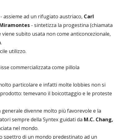
- assieme ad un rifugiato austriaco,
Carl
 Miramontes
- sintetizza la progestina (chiamata
he viene subito usata non come anticoncezionale,
.
ile utilizzo.
nisse commercializzata come pillola
olto particolare e infatti molte lobbies non si
rodotto: temevano il boicottaggio e le proteste
ma generale divenne molto più favorevole e la
rcatori sempre della Syntex guidati da
M.C. Chang,
anciata nel mondo.
 lo spettro di un mondo predestinato ad un