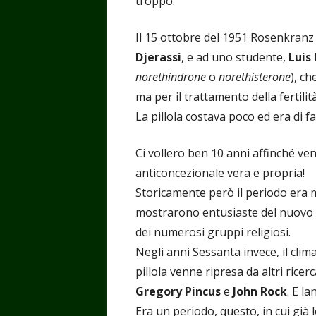
troppo.
Il 15 ottobre del 1951 Rosenkranz 
Djerassi
, e ad uno studente,
Luis
norethindrone
o
norethisterone
), c
ma per il trattamento della fertilità
La pillola costava poco ed era di fac
Ci vollero ben 10 anni affinché ve
anticoncezionale vera e propria!
Storicamente però il periodo era m
mostrarono entusiaste del nuovo p
dei numerosi gruppi religiosi.
Negli anni Sessanta invece, il cli
pillola venne ripresa da altri rice
Gregory Pincus
e
John Rock
. E l
Era un periodo, questo, in cui già