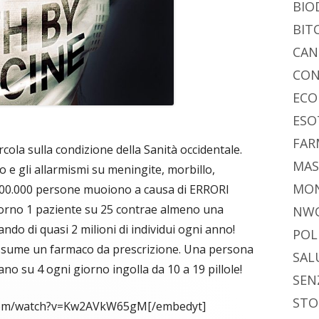
BIO
BIT
CAN
CON
ECO
ESO
FAR
cola sulla condizione della Sanità occidentale.
MAS
 e gli allarmismi su meningite, morbillo,
MO
e 400.000 persone muoiono a causa di ERRORI
iorno 1 paziente su 25 contrae almeno una
NW
ndo di quasi 2 milioni di individui ogni anno!
POL
i assume un farmaco da prescrizione. Una persona
SAL
no su 4 ogni giorno ingolla da 10 a 19 pillole!
SEN
STO
.com/watch?v=Kw2AVkW65gM[/embedyt]