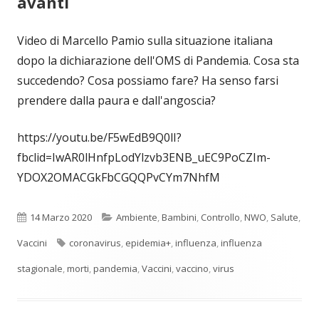
avanti
Video di Marcello Pamio sulla situazione italiana
dopo la dichiarazione dell'OMS di Pandemia. Cosa sta
succedendo? Cosa possiamo fare? Ha senso farsi
prendere dalla paura e dall'angoscia?
https://youtu.be/F5wEdB9Q0lI?
fbclid=IwAR0lHnfpLodYlzvb3ENB_uEC9PoCZIm-
YDOX2OMACGkFbCGQQPvCYm7NhfM
Pubblicato
Categorie
14 Marzo 2020
Ambiente
,
Bambini
,
Controllo
,
NWO
,
Salute
,
Tag
Vaccini
coronavirus
,
epidemia+
,
influenza
,
influenza
stagionale
,
morti
,
pandemia
,
Vaccini
,
vaccino
,
virus