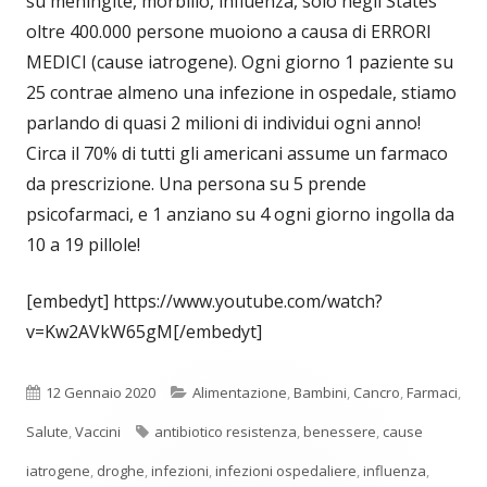
su meningite, morbillo, influenza, solo negli States
oltre 400.000 persone muoiono a causa di ERRORI
MEDICI (cause iatrogene). Ogni giorno 1 paziente su
25 contrae almeno una infezione in ospedale, stiamo
parlando di quasi 2 milioni di individui ogni anno!
Circa il 70% di tutti gli americani assume un farmaco
da prescrizione. Una persona su 5 prende
psicofarmaci, e 1 anziano su 4 ogni giorno ingolla da
10 a 19 pillole!
[embedyt] https://www.youtube.com/watch?
v=Kw2AVkW65gM[/embedyt]
Pubblicato
Categorie
12 Gennaio 2020
Alimentazione
,
Bambini
,
Cancro
,
Farmaci
,
Tag
Salute
,
Vaccini
antibiotico resistenza
,
benessere
,
cause
iatrogene
,
droghe
,
infezioni
,
infezioni ospedaliere
,
influenza
,