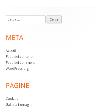
Contenuto
Ricerca
piè
per:
di
META
pagina
Accedi
Feed dei contenuti
Feed dei commenti
WordPress.org
PAGINE
Cookies
Galleria immagini