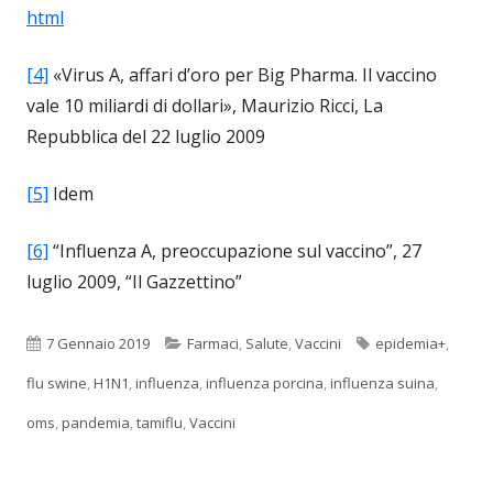
html
[4]
«Virus A, affari d’oro per Big Pharma. Il vaccino
vale 10 miliardi di dollari», Maurizio Ricci, La
Repubblica del 22 luglio 2009
[5]
Idem
[6]
“Influenza A, preoccupazione sul vaccino”, 27
luglio 2009, “Il Gazzettino”
Pubblicato
Categorie
Tag
7 Gennaio 2019
Farmaci
,
Salute
,
Vaccini
epidemia+
,
flu swine
,
H1N1
,
influenza
,
influenza porcina
,
influenza suina
,
oms
,
pandemia
,
tamiflu
,
Vaccini