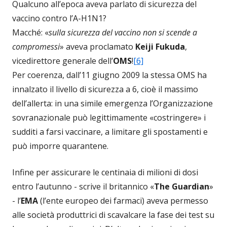
Qualcuno all’epoca aveva parlato di sicurezza del
vaccino contro l’A-H1N1?
Macché: «
sulla sicurezza del vaccino non si scende a
compromessi
» aveva proclamato
Keiji Fukuda
,
vicedirettore generale dell’
OMS
!
[6]
Per coerenza, dall’11 giugno 2009 la stessa OMS ha
innalzato il livello di sicurezza a 6, cioè il massimo
dell’allerta: in una simile emergenza l’Organizzazione
sovranazionale può legittimamente «costringere» i
sudditi a farsi vaccinare, a limitare gli spostamenti e
può imporre quarantene.
Infine per assicurare le centinaia di milioni di dosi
entro l’autunno - scrive il britannico «
The Guardian
»
- l’
EMA
(l’ente europeo dei farmaci) aveva permesso
alle società produttrici di scavalcare la fase dei test su