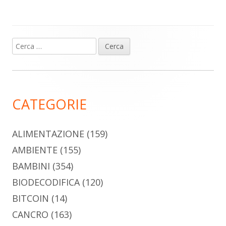
Ricerca
Barra
per:
laterale
principale
CATEGORIE
ALIMENTAZIONE
(159)
AMBIENTE
(155)
BAMBINI
(354)
BIODECODIFICA
(120)
BITCOIN
(14)
CANCRO
(163)