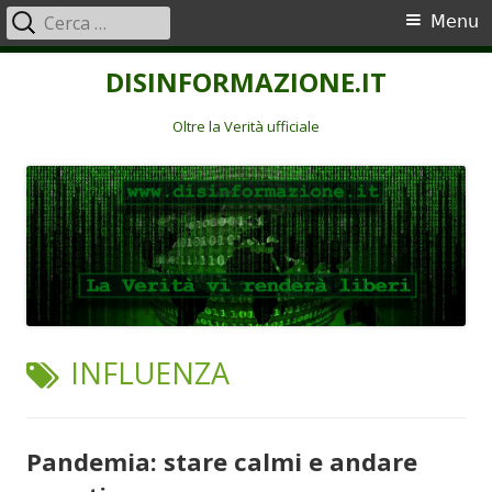
Ricerca
Menu
Menu
per:
principale
Vai
DISINFORMAZIONE.IT
al
contenuto
Oltre la Verità ufficiale
TAG:
INFLUENZA
Pandemia: stare calmi e andare