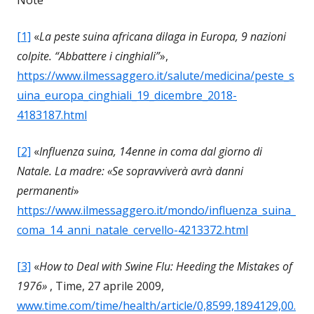
[1]
«
La peste suina africana dilaga in Europa, 9 nazioni
colpite. “Abbattere i cinghiali”
»,
https://www.ilmessaggero.it/salute/medicina/peste_s
uina_europa_cinghiali_19_dicembre_2018-
4183187.html
[2]
«
Influenza suina, 14enne in coma dal giorno di
Natale. La madre: «Se sopravviverà avrà danni
permanenti
»
https://www.ilmessaggero.it/mondo/influenza_suina_
coma_14_anni_natale_cervello-4213372.html
[3]
«
How to Deal with Swine Flu: Heeding the Mistakes of
1976»
, Time, 27 aprile 2009,
www.time.com/time/health/article/0,8599,1894129,00.