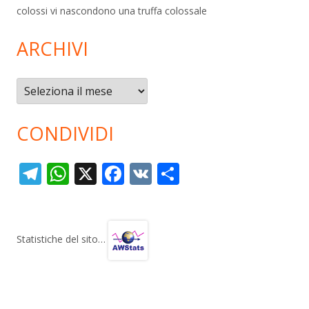
colossi vi nascondono una truffa colossale
ARCHIVI
Archivi
CONDIVIDI
T
W
X
F
V
C
el
h
ac
K
o
e
at
e
n
gr
s
b
di
Statistiche del sito…
a
A
o
vi
m
p
o
di
p
k