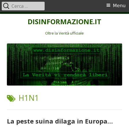
Ricerca
Menu
Menu
per:
principale
Vai
DISINFORMAZIONE.IT
al
contenuto
Oltre la Verità ufficiale
TAG:
H1N1
La peste suina dilaga in Europa…