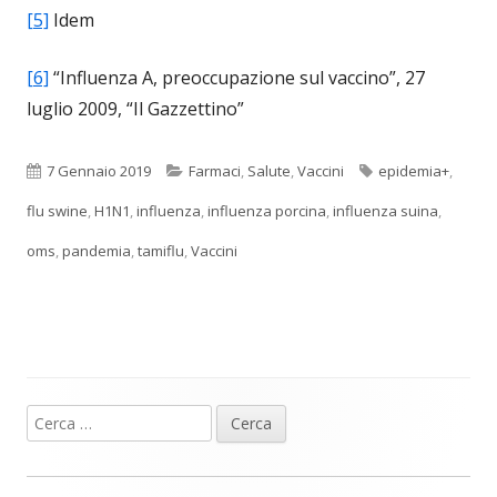
[5]
Idem
[6]
“Influenza A, preoccupazione sul vaccino”, 27
luglio 2009, “Il Gazzettino”
Pubblicato
Categorie
Tag
7 Gennaio 2019
Farmaci
,
Salute
,
Vaccini
epidemia+
,
flu swine
,
H1N1
,
influenza
,
influenza porcina
,
influenza suina
,
oms
,
pandemia
,
tamiflu
,
Vaccini
Ricerca
Barra
per:
laterale