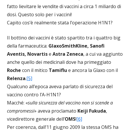
fatto lievitare le vendite di vaccini a circa 1 miliardo di
dosi. Questo solo per i vaccini!
Capito cos’è realmente stata l’operazione H1N1?
Il bottino dei vaccini è stato spartito tra i quattro big
della farmaceutica:
GlaxoSmithKline, Sanofi
Aventis, Novartis
e
Astra Zeneca
, a cui va aggiunto
anche quello dei medicinali dove ha primeggiato
Roche
con il mitico
Tamiflu
e ancora la Glaxo con il
Relenza
.
[5]
Qualcuno all’epoca aveva parlato di sicurezza del
vaccino contro l’A-H1N1?
Macché: «
sulla sicurezza del vaccino non si scende a
compromessi
» aveva proclamato
Keiji Fukuda
,
vicedirettore generale dell’
OMS
!
[6]
Per coerenza, dall’11 giugno 2009 la stessa OMS ha