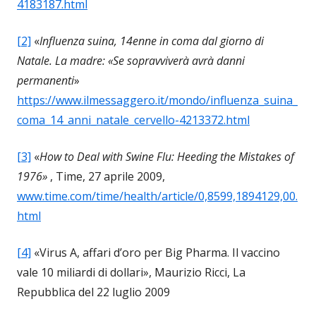
4183187.html
[2]
«
Influenza suina, 14enne in coma dal giorno di
Natale. La madre: «Se sopravviverà avrà danni
permanenti
»
https://www.ilmessaggero.it/mondo/influenza_suina_
coma_14_anni_natale_cervello-4213372.html
[3]
«
How to Deal with Swine Flu: Heeding the Mistakes of
1976»
, Time, 27 aprile 2009,
www.time.com/time/health/article/0,8599,1894129,00.
html
[4]
«Virus A, affari d’oro per Big Pharma. Il vaccino
vale 10 miliardi di dollari», Maurizio Ricci, La
Repubblica del 22 luglio 2009