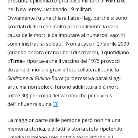
presunta epidemia colpì la base militare di
Fort Dix
nel New Jersey, uccidendo 19 militari.
Ovviamente fu una chiara False-Flag, perché si sono
scordati di dirci che molto probabilmente la vera
causa delle morti è da imputare ai numerosi vaccini
somministrati ai soldati… Non a caso il 27 aprile 2009
(quando ancora erano liberi di scrivere), il quotidiano
«
Time
» riportava che il vaccino del 1976 provocò
dozzine di morti e gravi effetti collaterali come la
Sindrome di Guillan-Barré
(progressiva paralisi agli
arti), ma non solo: ci furono addirittura più morti
(oltre 30) per colpa del vaccino che per il virus
dell’influenza suina.
[3]
La maggior parte delle persone però non ha una
memoria storica, e difatti la storia si sta ripetendo.
I media veicolano solo notizie terroristiche, e i