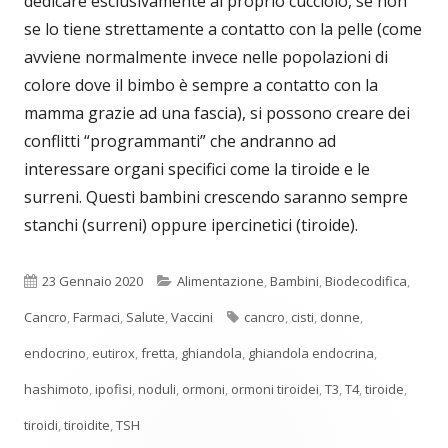
dedicare esclusivamente al proprio cucciolo, se non
se lo tiene strettamente a contatto con la pelle (come
avviene normalmente invece nelle popolazioni di
colore dove il bimbo è sempre a contatto con la
mamma grazie ad una fascia), si possono creare dei
conflitti “programmanti” che andranno ad
interessare organi specifici come la tiroide e le
surreni. Questi bambini crescendo saranno sempre
stanchi (surreni) oppure ipercinetici (tiroide).
Pubblicato
Categorie
23 Gennaio 2020
Alimentazione
,
Bambini
,
Biodecodifica
,
Tag
Cancro
,
Farmaci
,
Salute
,
Vaccini
cancro
,
cisti
,
donne
,
endocrino
,
eutirox
,
fretta
,
ghiandola
,
ghiandola endocrina
,
hashimoto
,
ipofisi
,
noduli
,
ormoni
,
ormoni tiroidei
,
T3
,
T4
,
tiroide
,
tiroidi
,
tiroidite
,
TSH