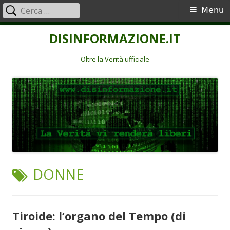
Ricerca
Menu
Menu
per:
principale
Vai
DISINFORMAZIONE.IT
al
contenuto
Oltre la Verità ufficiale
TAG:
DONNE
Tiroide: l’organo del Tempo (di