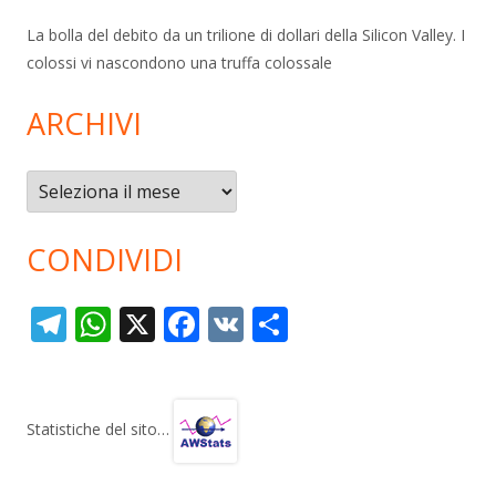
La bolla del debito da un trilione di dollari della Silicon Valley. I
colossi vi nascondono una truffa colossale
ARCHIVI
Archivi
CONDIVIDI
T
W
X
F
V
C
el
h
ac
K
o
e
at
e
n
gr
s
b
di
Statistiche del sito…
a
A
o
vi