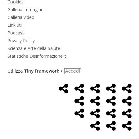
Cookies
Galleria immagini
Galleria video
Link utili
Podcast
Privacy Policy
Scienza e Arte della Salute
Statistiche Disinformazione.it
Utilizza
Tiny Framework
•
Accedi
Home
Alimentazione
Ambiente
Bambini
Bio
Menù
Page
social
Cancro
Controllo
Economia
Eso
link
Farmaci
Massoneria
NWO
Poli
Salute
Storia
Pod