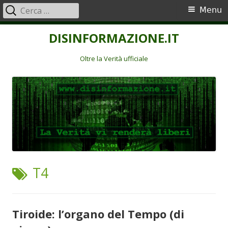
Ricerca
Menu
Menu
per:
principale
Vai
DISINFORMAZIONE.IT
al
contenuto
Oltre la Verità ufficiale
TAG:
T4
Tiroide: l’organo del Tempo (di