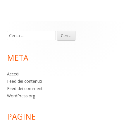
m
p
o
di
p
k
Contenuto
Ricerca
piè
per:
di
META
pagina
Accedi
Feed dei contenuti
Feed dei commenti
WordPress.org
PAGINE