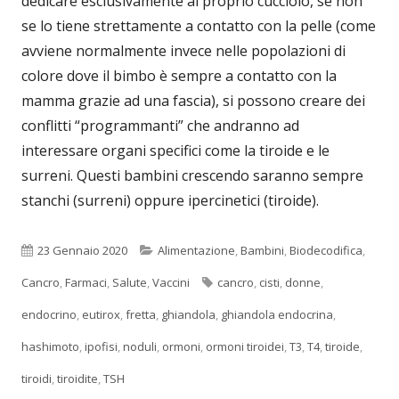
dedicare esclusivamente al proprio cucciolo, se non
se lo tiene strettamente a contatto con la pelle (come
avviene normalmente invece nelle popolazioni di
colore dove il bimbo è sempre a contatto con la
mamma grazie ad una fascia), si possono creare dei
conflitti “programmanti” che andranno ad
interessare organi specifici come la tiroide e le
surreni. Questi bambini crescendo saranno sempre
stanchi (surreni) oppure ipercinetici (tiroide).
Pubblicato
Categorie
23 Gennaio 2020
Alimentazione
,
Bambini
,
Biodecodifica
,
Tag
Cancro
,
Farmaci
,
Salute
,
Vaccini
cancro
,
cisti
,
donne
,
endocrino
,
eutirox
,
fretta
,
ghiandola
,
ghiandola endocrina
,
hashimoto
,
ipofisi
,
noduli
,
ormoni
,
ormoni tiroidei
,
T3
,
T4
,
tiroide
,
tiroidi
,
tiroidite
,
TSH