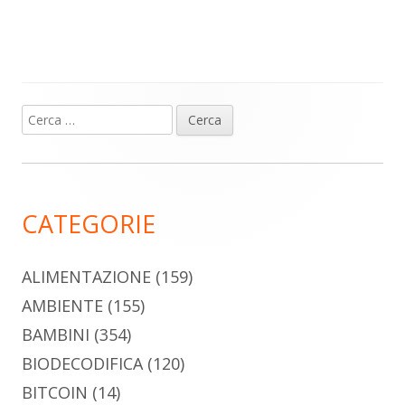
Ricerca
Barra
per:
laterale
principale
CATEGORIE
ALIMENTAZIONE
(159)
AMBIENTE
(155)
BAMBINI
(354)
BIODECODIFICA
(120)
BITCOIN
(14)