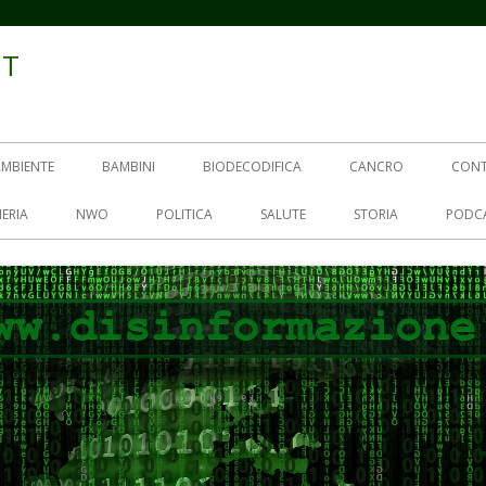
IT
AMBIENTE
BAMBINI
BIODECODIFICA
CANCRO
CON
ERIA
NWO
POLITICA
SALUTE
STORIA
PODC