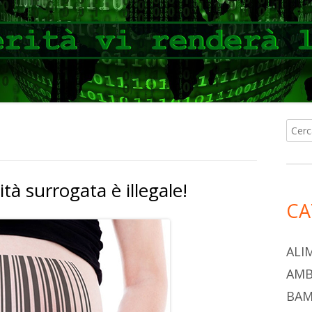
Ricer
Ba
per:
lat
tà surrogata è illegale!
pri
CA
ALI
AMB
BAM