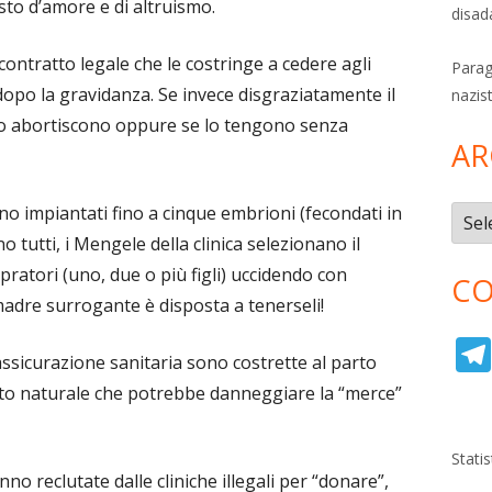
sto d’amore e di altruismo.
disad
ontratto legale che le costringe a cedere agli
Parag
o la gravidanza. Se invece disgraziatamente il
nazis
o abortiscono oppure se lo tengono senza
AR
no impiantati fino a cinque embrioni (fecondati in
Archi
no tutti, i Mengele della clinica selezionano il
pratori (uno, due o più figli) uccidendo con
CO
a madre surrogante è disposta a tenerseli!
assicurazione sanitaria sono costrette al parto
arto naturale che potrebbe danneggiare la “merce”
Stati
o reclutate dalle cliniche illegali per “donare”,