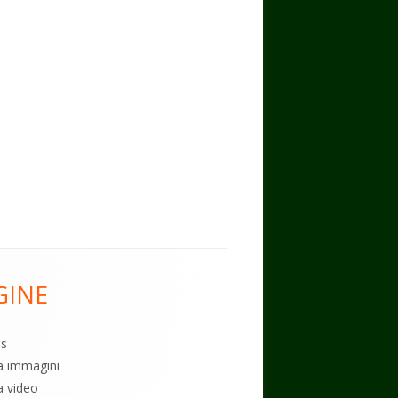
GINE
es
ia immagini
a video