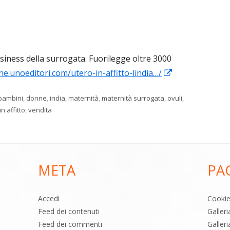
business della surrogata. Fuorilegge oltre 3000
Apre
ne.unoeditori.com/utero-in-affitto-lindia…/
in
Tag
bambini
,
donne
,
india
,
maternità
,
maternità surrogata
,
ovuli
,
una
in affitto
,
vendita
nuova
finestra
META
PA
Accedi
Cooki
Feed dei contenuti
Galler
Feed dei commenti
Galleri