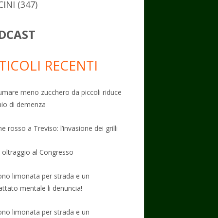
CINI
(347)
DCAST
TICOLI RECENTI
mare meno zucchero da piccoli riduce
schio di demenza
e rosso a Treviso: l’invasione dei grilli
: oltraggio al Congresso
no limonata per strada e un
attato mentale li denuncia!
no limonata per strada e un