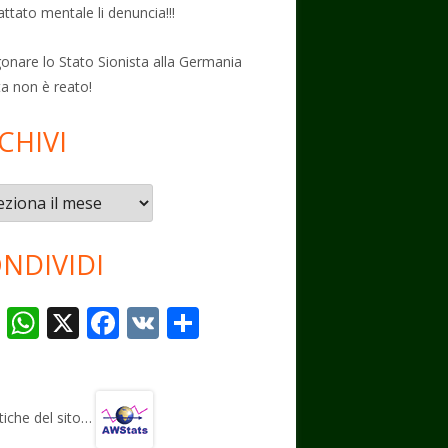
attato mentale li denuncia!!!
onare lo Stato Sionista alla Germania
ta non è reato!
CHIVI
vi
NDIVIDI
T
W
X
F
V
C
el
h
ac
K
o
e
at
e
n
gr
s
b
di
stiche del sito…