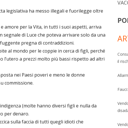
VAC
ta legislativa ha messo illegali e fuorilegge oltre
PO
e amore per la Vita, in tutti i suoi aspetti, arriva
Un segnale di Luce che poteva arrivare solo da una
AR
fuggente pregna di contraddizioni.
ite al mondo per le coppie in cerca di figli, perché
Consu
 l’utero a prezzi molto più bassi rispetto ad altri
il ri
i sposta nei Paesi poveri e meno le donne
Allarm
su commissione.
Fauci
Vendo
indigenza (molte hanno diversi figli e nulla da
disad
ro per denaro.
ica sulla faccia di tutti quegli idioti che
Vendo