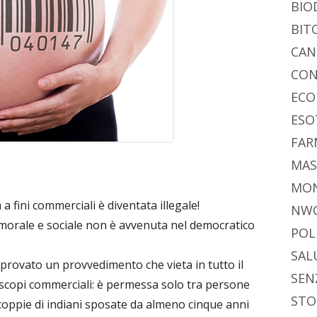
BIO
BIT
CAN
CON
ECO
ESO
FAR
MAS
MO
 fini commerciali è diventata illegale!
NW
morale e sociale non è avvenuta nel democratico
POL
SAL
pprovato un provvedimento che vieta in tutto il
SEN
scopi commerciali: è permessa solo tra persone
STO
e coppie di indiani sposate da almeno cinque anni