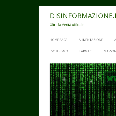
Vai
DISINFORMAZIONE.
al
contenuto
Oltre la Verità ufficiale
Menu
HOME PAGE
ALIMENTAZIONE
principale
ESOTERISMO
FARMACI
MASSON