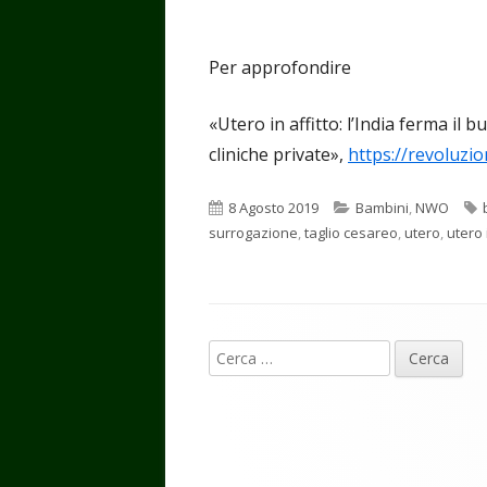
Per approfondire
«Utero in affitto: l’India ferma il 
cliniche private»,
https://revoluzio
Pubblicato
Categorie
8 Agosto 2019
Bambini
,
NWO
surrogazione
,
taglio cesareo
,
utero
,
utero 
Contenuto
Ricerca
piè
per:
di
pagina