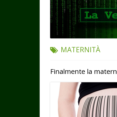
TAG:
MATERNITÀ
Finalmente la materni