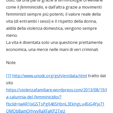
come il
femminicidio
, e dall’altra grazie a movimenti
femministi sempre più potenti, il valore reale della
vita (di entrambi i sessi) e il rispetto della donna,
aldilà della violenza domestica, vengono sempre
meno.
La vita è diventata solo una questione prettamente
economica, una merce nelle mani di veri criminali.
Note
[1]
http://www.unodc.org/gsh/en/data.html
tratto dal
sito
https://violenzafamiliare.wordpress.com/2013/08/19/l
a-calunnia-del-femminicidio/?
fbclid=IwAR1lxGSTsPgX46SHbnL3EkhgLu4SiG4Yjx71
QMQb8amQHyvvRaXFaKP2TeU