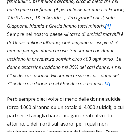
femminili: 5 per milione all’anno, circa la metà che nei
nostri paesi confinanti (9 per milione per anno in Francia,
7 in Svizzera, 13 in Austria…). Fra i grandi paesi, solo
Giappone, Irlanda e Grecia hanno tassi minori».
[1]
Sempre nel nostro paese
«il tasso di omicidi maschili è
di 16 per milione all’anno, cioè vengono uccisi più di 3
uomini per ogni donna uccisa. Sia uomini che donne
uccidono in prevalenza uomini: circa 400 ogni anno. Le
donne assassine uccidono nel 39% dei casi donne, e nel
61% dei casi uomini. Gli uomini assassini uccidono nel
31% dei casi donne, e nel 69% dei casi uomini».
[2]
Però sempre dieci volte di meno delle donne suicide
(circa 1.000 all’anno su un totale di 4.000 suicidi), a cui
partner e famiglia hanno magari creato il vuoto
attorno, o dei morti sul lavoro, per i quali non
risultano attirare l’attenzione dei giornalisti. Forse