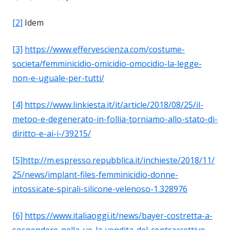
[2]
Idem
[3]
https://www.effervescienza.com/costume-
societa/femminicidio-omicidio-omocidio-la-legge-
non-e-uguale-per-tutti/
[4]
https://www.linkiesta.it/it/article/2018/08/25/il-
metoo-e-degenerato-in-follia-torniamo-allo-stato-di-
diritto-e-ai-i-/39215/
[5]
http://m.espresso.repubblica.it/inchieste/2018/11/
25/news/implant-files-femminicidio-donne-
intossicate-spirali-silicone-velenoso-1.328976
[6]
https://www.italiaoggi.it/news/bayer-costretta-a-
sospendere-nella-ue-la-vendita-del-contraccettivo-