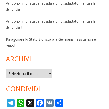
Vendono limonata per strada e un disadattato mentale li
denuncia!
Vendono limonata per strada e un disadattato mentale li
denuncia!!!
Paragonare lo Stato Sionista alla Germania nazista non è
reato!
ARCHIVI
Archivi
CONDIVIDI
T
W
X
F
V
C