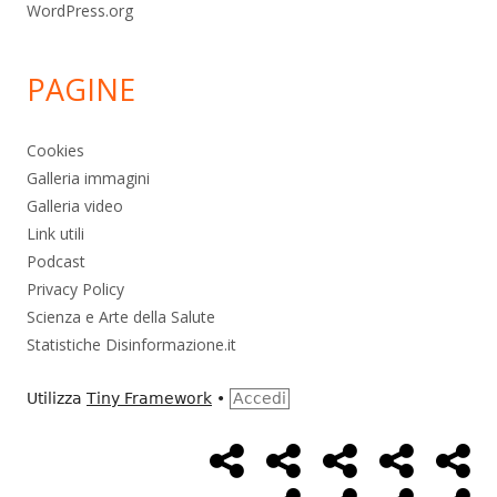
WordPress.org
PAGINE
Cookies
Galleria immagini
Galleria video
Link utili
Podcast
Privacy Policy
Scienza e Arte della Salute
Statistiche Disinformazione.it
Utilizza
Tiny Framework
•
Accedi
Home
Alimentazione
Ambiente
Bambini
Bio
Menù
Page
social
Cancro
Controllo
Economia
Eso