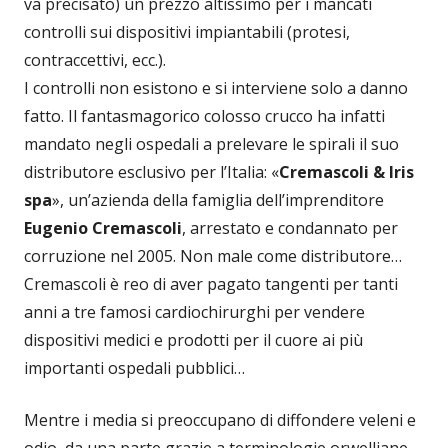
va precisato) un prezzo altissimo per i mancati
controlli sui dispositivi impiantabili (protesi,
contraccettivi, ecc.).
I controlli non esistono e si interviene solo a danno
fatto. Il fantasmagorico colosso crucco ha infatti
mandato negli ospedali a prelevare le spirali il suo
distributore esclusivo per l’Italia: «
Cremascoli & Iris
spa
», un’azienda della famiglia dell’imprenditore
Eugenio Cremascoli
, arrestato e condannato per
corruzione nel 2005. Non male come distributore…
Cremascoli è reo di aver pagato tangenti per tanti
anni a tre famosi cardiochirurghi per vendere
dispositivi medici e prodotti per il cuore ai più
importanti ospedali pubblici…
Mentre i media si preoccupano di diffondere veleni e
odio, da una parte grazie a terminologie orwelliane