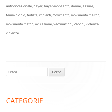
anticoncezionale
,
bayer
,
bayer-monsanto
,
donne
,
essure
,
femminicidio
,
fertilità
,
impianti
,
movimento
,
movimento me-too
,
movimento metoo
,
ovulazione
,
vaccinazioni
,
Vaccini
,
violenza
,
violenze
Ricerca
Barra
per:
laterale
principale
CATEGORIE