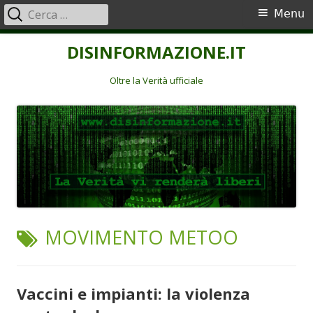
Ricerca
Menu
Menu
per:
principale
Vai
DISINFORMAZIONE.IT
al
contenuto
Oltre la Verità ufficiale
TAG:
MOVIMENTO METOO
Vaccini e impianti: la violenza