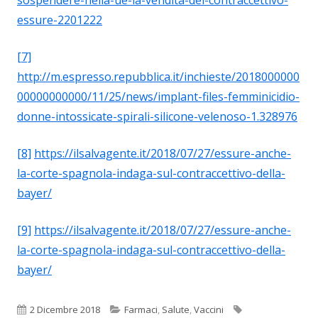
essure-2201222
[7]
http://m.espresso.repubblica.it/inchieste/2018000000
00000000000/11/25/news/implant-files-femminicidio-
donne-intossicate-spirali-silicone-velenoso-1.328976
[8]
https://ilsalvagente.it/2018/07/27/essure-anche-
la-corte-spagnola-indaga-sul-contraccettivo-della-
bayer/
[9]
https://ilsalvagente.it/2018/07/27/essure-anche-
la-corte-spagnola-indaga-sul-contraccettivo-della-
bayer/
Pubblicato
Categorie
Tag
2 Dicembre 2018
Farmaci
,
Salute
,
Vaccini