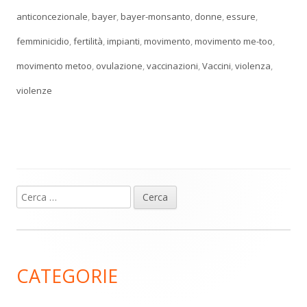
anticoncezionale
,
bayer
,
bayer-monsanto
,
donne
,
essure
,
femminicidio
,
fertilità
,
impianti
,
movimento
,
movimento me-too
,
movimento metoo
,
ovulazione
,
vaccinazioni
,
Vaccini
,
violenza
,
violenze
Ricerca
Barra
per:
laterale
principale
CATEGORIE