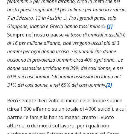
femminili: 5 per milione all’anno, circa la metà che nei
nostri paesi confinanti (9 per milione per anno in Francia,
7 in Svizzera, 13 in Austria…). Fra i grandi paesi, solo
Giappone, Irlanda e Grecia hanno tassi minori».
[1]
Sempre nel nostro paese
«il tasso di omicidi maschili è
di 16 per milione all’anno, cioè vengono uccisi più di 3
uomini per ogni donna uccisa. Sia uomini che donne
uccidono in prevalenza uomini: circa 400 ogni anno. Le
donne assassine uccidono nel 39% dei casi donne, e nel
61% dei casi uomini. Gli uomini assassini uccidono nel
31% dei casi donne, e nel 69% dei casi uomini».
[2]
Però sempre dieci volte di meno delle donne suicide
(circa 1.000 all’anno su un totale di 4.000 suicidi), a cui
partner e famiglia hanno magari creato il vuoto
attorno, o dei morti sul lavoro, per i quali non
risultano attirare l’attenzione dei giornalisti. Forse