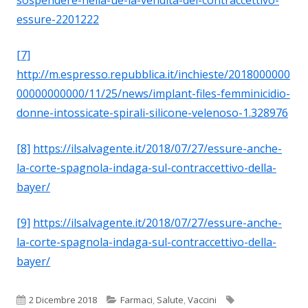
essure-2201222
[7]
http://m.espresso.repubblica.it/inchieste/2018000000
00000000000/11/25/news/implant-files-femminicidio-
donne-intossicate-spirali-silicone-velenoso-1.328976
[8]
https://ilsalvagente.it/2018/07/27/essure-anche-
la-corte-spagnola-indaga-sul-contraccettivo-della-
bayer/
[9]
https://ilsalvagente.it/2018/07/27/essure-anche-
la-corte-spagnola-indaga-sul-contraccettivo-della-
bayer/
Pubblicato
Categorie
Tag
2 Dicembre 2018
Farmaci
,
Salute
,
Vaccini