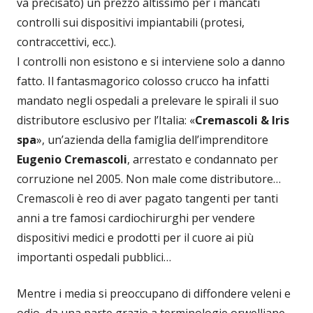
va precisato) un prezzo altissimo per i mancati
controlli sui dispositivi impiantabili (protesi,
contraccettivi, ecc.).
I controlli non esistono e si interviene solo a danno
fatto. Il fantasmagorico colosso crucco ha infatti
mandato negli ospedali a prelevare le spirali il suo
distributore esclusivo per l’Italia: «
Cremascoli & Iris
spa
», un’azienda della famiglia dell’imprenditore
Eugenio Cremascoli
, arrestato e condannato per
corruzione nel 2005. Non male come distributore…
Cremascoli è reo di aver pagato tangenti per tanti
anni a tre famosi cardiochirurghi per vendere
dispositivi medici e prodotti per il cuore ai più
importanti ospedali pubblici…
Mentre i media si preoccupano di diffondere veleni e
odio, da una parte grazie a terminologie orwelliane