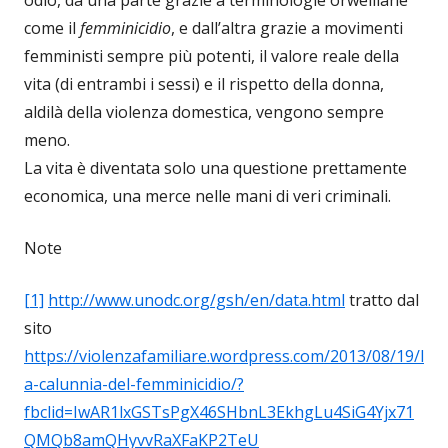
come il
femminicidio
, e dall’altra grazie a movimenti
femministi sempre più potenti, il valore reale della
vita (di entrambi i sessi) e il rispetto della donna,
aldilà della violenza domestica, vengono sempre
meno.
La vita è diventata solo una questione prettamente
economica, una merce nelle mani di veri criminali.
Note
[1]
http://www.unodc.org/gsh/en/data.html
tratto dal
sito
https://violenzafamiliare.wordpress.com/2013/08/19/l
a-calunnia-del-femminicidio/?
fbclid=IwAR1lxGSTsPgX46SHbnL3EkhgLu4SiG4Yjx71
QMQb8amQHyvvRaXFaKP2TeU