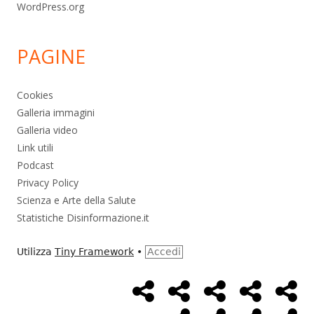
WordPress.org
PAGINE
Cookies
Galleria immagini
Galleria video
Link utili
Podcast
Privacy Policy
Scienza e Arte della Salute
Statistiche Disinformazione.it
Utilizza
Tiny Framework
•
Accedi
Home
Alimentazione
Ambiente
Bambini
Bio
Menù
Page
social
Cancro
Controllo
Economia
Eso