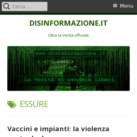
Ricerca
Menu
Menu
per:
principale
Vai
DISINFORMAZIONE.IT
al
contenuto
Oltre la Verità ufficiale
TAG:
ESSURE
Vaccini e impianti: la violenza