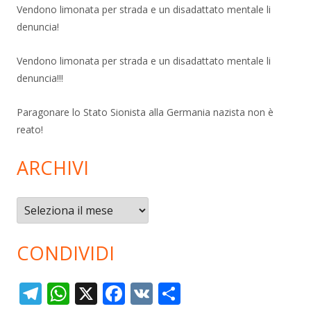
Vendono limonata per strada e un disadattato mentale li
denuncia!
Vendono limonata per strada e un disadattato mentale li
denuncia!!!
Paragonare lo Stato Sionista alla Germania nazista non è
reato!
ARCHIVI
Archivi
CONDIVIDI
T
W
X
F
V
C