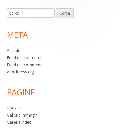
Contenuto
Ricerca
piè
per:
di
META
pagina
Accedi
Feed dei contenuti
Feed dei commenti
WordPress.org
PAGINE
Cookies
Galleria immagini
Galleria video