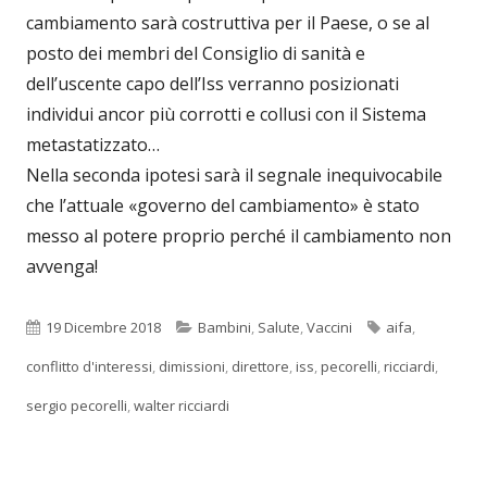
cambiamento sarà costruttiva per il Paese, o se al
posto dei membri del Consiglio di sanità e
dell’uscente capo dell’Iss verranno posizionati
individui ancor più corrotti e collusi con il Sistema
metastatizzato…
Nella seconda ipotesi sarà il segnale inequivocabile
che l’attuale «governo del cambiamento» è stato
messo al potere proprio perché il cambiamento non
avvenga!
Pubblicato
Categorie
Tag
19 Dicembre 2018
Bambini
,
Salute
,
Vaccini
aifa
,
conflitto d'interessi
,
dimissioni
,
direttore
,
iss
,
pecorelli
,
ricciardi
,
sergio pecorelli
,
walter ricciardi