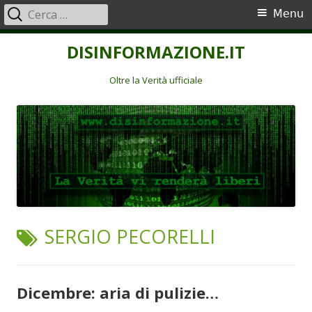
Ricerca
Menu
Menu
per:
principale
Vai
DISINFORMAZIONE.IT
al
contenuto
Oltre la Verità ufficiale
TAG:
SERGIO PECORELLI
Dicembre: aria di pulizie…