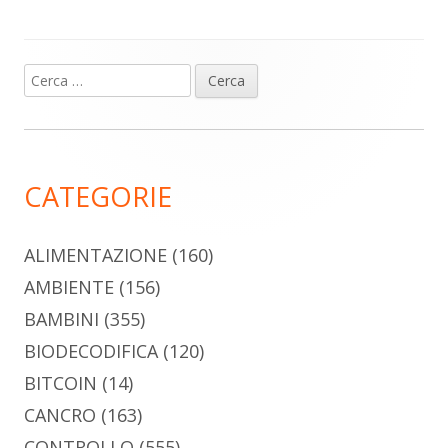
Ricerca
Barra
per:
laterale
principale
CATEGORIE
ALIMENTAZIONE
(160)
AMBIENTE
(156)
BAMBINI
(355)
BIODECODIFICA
(120)
BITCOIN
(14)
CANCRO
(163)
CONTROLLO
(555)