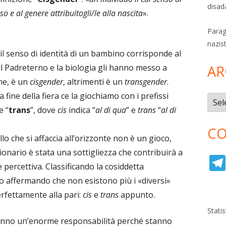
disad
o e al genere attribuitogli/le alla nascita
».
Parag
nazis
 il senso di identità di un bambino corrisponde al
il Padreterno e la biologia gli hanno messo a
AR
ne, è un
cisgender
, altrimenti è un
transgender
.
a fine della fiera ce la giochiamo con i prefissi
Archi
e “
trans
”, dove
cis
indica “
al di qua
” e
trans
“
al di
CO
lo che si affaccia all’orizzonte non è un gioco,
ionario è stata una sottigliezza che contribuirà a
 percettiva. Classificando la cosiddetta
o affermando che non esistono più i «diversi»
rfettamente alla pari:
cis
e
trans
appunto.
Stati
hanno un’enorme responsabilità perché stanno