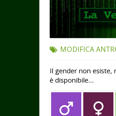
TAG:
MODIFICA ANT
Il gender non esiste,
è disponibile…