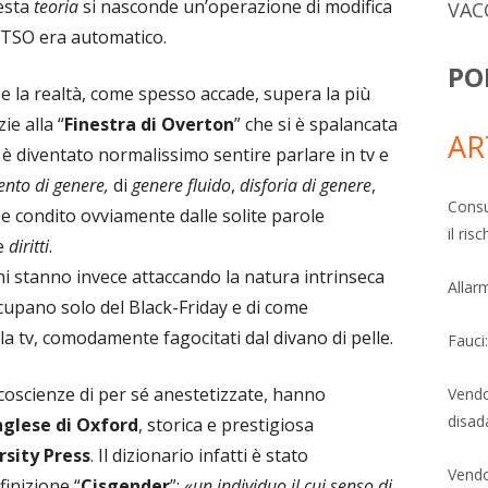
uesta
teoria
si nasconde un’operazione di modifica
VAC
l TSO era automatico.
PO
e la realtà, come spesso accade, supera la più
e alla “
Finestra di Overton
” che si è spalancata
AR
è diventato normalissimo sentire parlare in tv e
nto di genere,
di
genere fluido
,
disforia di genere
,
Consu
 e condito ovviamente dalle solite parole
il ri
e
diritti
.
i stanno invece attaccando la natura intrinseca
Allarm
cupano solo del Black-Friday e di come
lla tv, comodamente fagocitati dal divano di pelle.
Fauci
coscienze di per sé anestetizzate, hanno
Vendo
disad
nglese di Oxford
, storica e prestigiosa
sity Press
. Il dizionario infatti è stato
Vendo
finizione “
Cisgender
”: «
un individuo il cui senso di