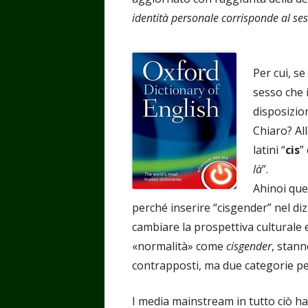
identità personale corrisponde al sess
Per cui, se
sesso che 
disposizio
Chiaro? All
latini “
cis
” 
là
”.
Ahinoi quel
perché inserire “cisgender” nel diz
cambiare la prospettiva culturale e
«normalità» come
cisgender
, stann
contrapposti, ma due categorie pe
I media mainstream in tutto ciò 