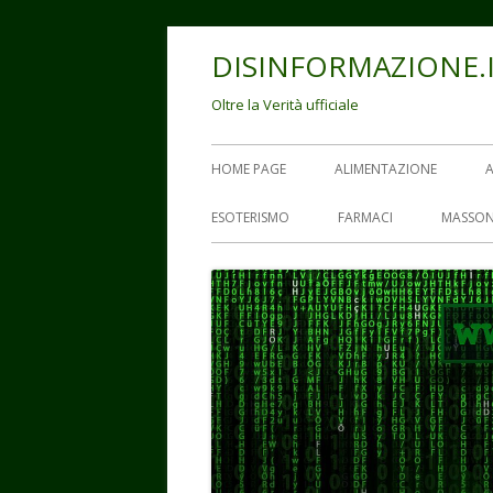
Vai
DISINFORMAZIONE.
al
contenuto
Oltre la Verità ufficiale
Menu
HOME PAGE
ALIMENTAZIONE
principale
ESOTERISMO
FARMACI
MASSON