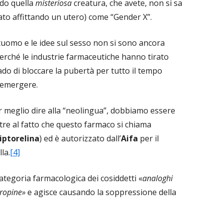
do quella
misteriosa
creatura, che avete, non si sa
to affittando un utero) come “Gender X”.
uomo e le idee sul sesso non si sono ancora
 perché le industrie farmaceutiche hanno tirato
ado di bloccare la pubertà per tutto il tempo
 emergere.
r meglio dire alla “neolingua”, dobbiamo essere
ltre al fatto che questo farmaco si chiama
iptorelina
) ed è autorizzato dall’
Aifa
per il
la.
[4]
categoria farmacologica dei cosiddetti «
analoghi
tropine»
e agisce causando la soppressione della