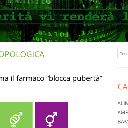
ROPOLOGICA
Ricer
Ba
per:
lat
 ma il farmaco “blocca pubertà”
pri
CA
ALI
AMB
BAM