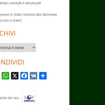
attato mentale li denuncia!!!
onare lo Stato Sionista alla Germania
ta non è reato!
CHIVI
vi
NDIVIDI
T
W
X
F
V
C
el
h
ac
K
o
e
at
e
n
gr
s
b
di
stiche del sito…