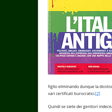
figlio eliminando dunque la dicoto
vari certificati burocratici.
[2]
Quindi se siete dei genitori indecis