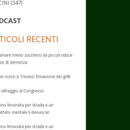
CINI
(347)
DCAST
TICOLI RECENTI
mare meno zucchero da piccoli riduce
schio di demenza
e rosso a Treviso: l’invasione dei grilli
: oltraggio al Congresso
no limonata per strada e un
attato mentale li denuncia!
no limonata per strada e un