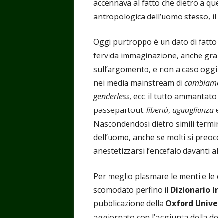
accennava al fatto che dietro a q
antropologica dell’uomo stesso, i
Oggi purtroppo è un dato di fatto 
fervida immaginazione, anche grazi
sull’argomento, e non a caso oggi 
nei media mainstream di
cambiame
genderless
, ecc. il tutto ammantato
passepartout:
libertà
,
uguaglianza
Nascondendosi dietro simili termin
dell’uomo, anche se molti si preoc
anestetizzarsi l’encefalo davanti a
Per meglio plasmare le menti e le 
scomodato perfino il
Dizionario I
pubblicazione della
Oxford Univer
aggiornato con l’aggiunta della de