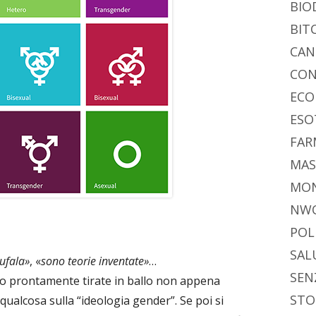
BIO
BIT
CAN
CON
ECO
ESO
FAR
MAS
MO
NW
POL
SAL
bufala»
, «
sono teorie inventate»
…
SEN
ano prontamente tirate in ballo non appena
STO
 qualcosa sulla “ideologia gender”. Se poi si