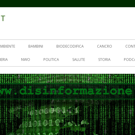
IT
AMBIENTE
BAMBINI
BIODECODIFICA
CANCRO
CON
ERIA
NWO
POLITICA
SALUTE
STORIA
PODC