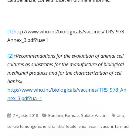
[1]
http://www.who.int/biologicals/vaccines/TRS_978_
Annex_3.pdf?ua=1
[2]
«
Recommendations for the evaluation of animal cell
cultures as substrates for the manufacture of biological
medicinal products and for the characterization of cell
banks
»,
http://www.who.int/biologicals/vaccines/TRS_978_An
nex_3.pdf?ua=1
Pubblicato
Categorie
Tag
7 Agosto 2018
Bambini
,
Farmaci
,
Salute
,
Vaccini
aifa
,
cellule tumorigeniche
,
dna
,
dna fetale
,
ema
,
esami vaccini
,
farmaci