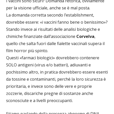
I vaccini sono sicuri? Domanda retorica, ovviamente
per la visione ufficiale, anche se è mal posta.
La domanda corretta secondo l’establishment,
dovrebbe essere: «i vaccini fanno bene o benissimo»?
Stando invece ai risultati delle analisi biologiche e
chimiche finanziate dall’associazione
Corvelva
,
quello che salta fuori dalle fialette vaccinali supera il
film horror più spinto.
Questi «farmaci biologici» dovrebbero contenere
SOLO antigeni (virus e/o batteri), adiuvanti e
pochissimo altro, in pratica dovrebbero essere esenti
da tossine e contaminanti, perché la loro sicurezza è
prioritaria, e invece sono delle vere e proprie
zozzerie, discariche pregne di sostanze anche
sconosciute e a livelli preoccupanti.
Stiamo parlando della presenza abnorme di DNA,