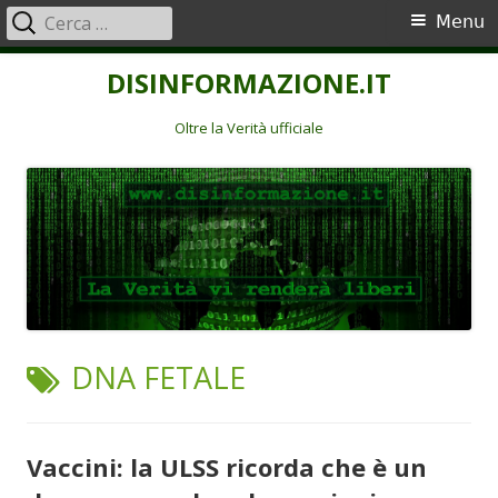
Ricerca
Menu
Menu
per:
principale
Vai
DISINFORMAZIONE.IT
al
contenuto
Oltre la Verità ufficiale
TAG:
DNA FETALE
Vaccini: la ULSS ricorda che è un