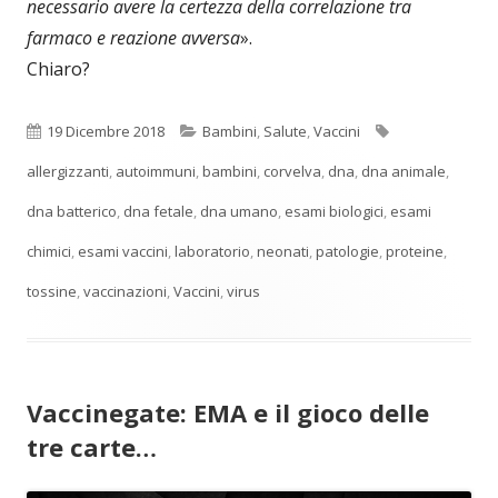
necessario avere la certezza della correlazione tra
farmaco e reazione avversa
».
Chiaro?
Pubblicato
Categorie
Tag
19 Dicembre 2018
Bambini
,
Salute
,
Vaccini
allergizzanti
,
autoimmuni
,
bambini
,
corvelva
,
dna
,
dna animale
,
dna batterico
,
dna fetale
,
dna umano
,
esami biologici
,
esami
chimici
,
esami vaccini
,
laboratorio
,
neonati
,
patologie
,
proteine
,
tossine
,
vaccinazioni
,
Vaccini
,
virus
Vaccinegate: EMA e il gioco delle
tre carte…