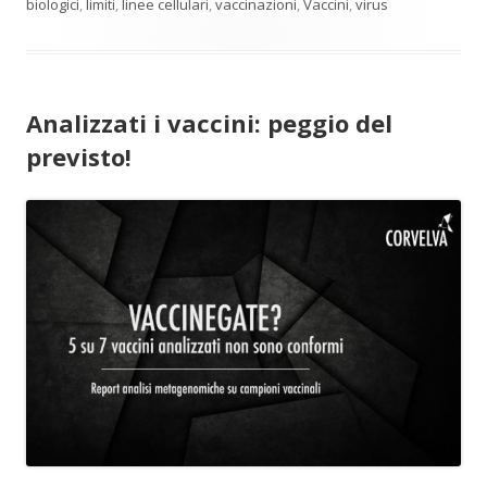
biologici
,
limiti
,
linee cellulari
,
vaccinazioni
,
Vaccini
,
virus
Analizzati i vaccini: peggio del
previsto!