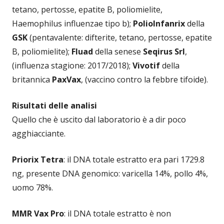
tetano, pertosse, epatite B, poliomielite,
Haemophilus influenzae tipo b);
PolioInfanrix
della
GSK
(pentavalente: difterite, tetano, pertosse, epatite
B, poliomielite);
Fluad
della senese
Seqirus Srl
,
(influenza stagione: 2017/2018);
Vivotif
della
britannica
PaxVax
, (vaccino contro la febbre tifoide).
Risultati delle analisi
Quello che è uscito dal laboratorio è a dir poco
agghiacciante.
Priorix Tetra
: il DNA totale estratto era pari 1729.8
ng, presente DNA genomico: varicella 14%, pollo 4%,
uomo 78%.
MMR Vax Pro
: il DNA totale estratto è non